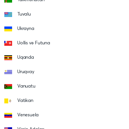
Tuvalu
Ukrayna
Uollis və Futuna
Uqanda
Uruqvay
Vanuatu
Vatikan
Venesuela