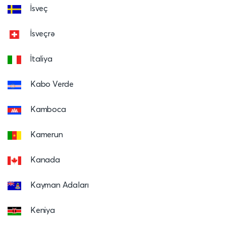
İsveç
İsveçrə
İtaliya
Kabo Verde
Kamboca
Kamerun
Kanada
Kayman Adaları
Keniya