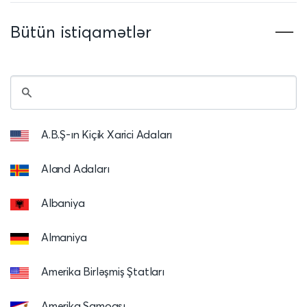
Bütün istiqamətlər
A.B.Ş-ın Kiçik Xarici Adaları
Aland Adaları
Albaniya
Almaniya
Amerika Birləşmiş Ştatları
Amerika Samoası