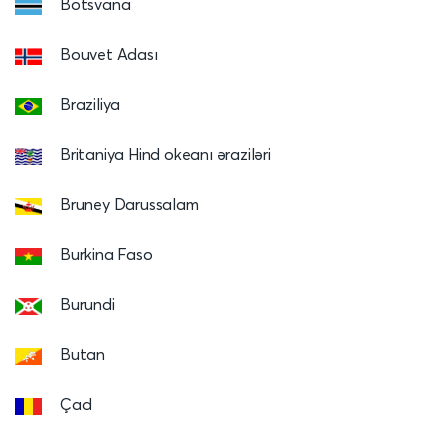
Botsvana
Bouvet Adası
Braziliya
Britaniya Hind okeanı əraziləri
Bruney Darussalam
Burkina Faso
Burundi
Butan
Çad