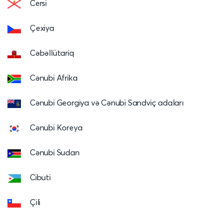
Cersi
Çexiya
Cəbəllütariq
Cənubi Afrika
Cənubi Georgiya və Cənubi Sandviç adaları
Cənubi Koreya
Cənubi Sudan
Cibuti
Çili