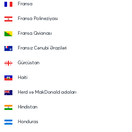
Fransa
Fransa Polineziyası
Fransa Qvianası
Fransız Cənubi Əraziləri
Gürcüstan
Haiti
Herd və MakDonald adaları
Hindistan
Honduras