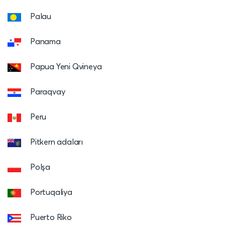
Palau
Panama
Papua Yeni Qvineya
Paraqvay
Peru
Pitkern adaları
Polşa
Portuqaliya
Puerto Riko