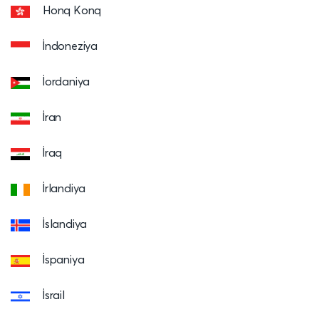
Honq Konq
İndoneziya
İordaniya
İran
İraq
İrlandiya
İslandiya
İspaniya
İsrail