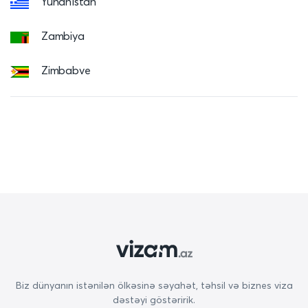
Yunanıstan
Zambiya
Zimbabve
Biz dünyanın istənilən ölkəsinə səyahət, təhsil və biznes viza
dəstəyi göstəririk.