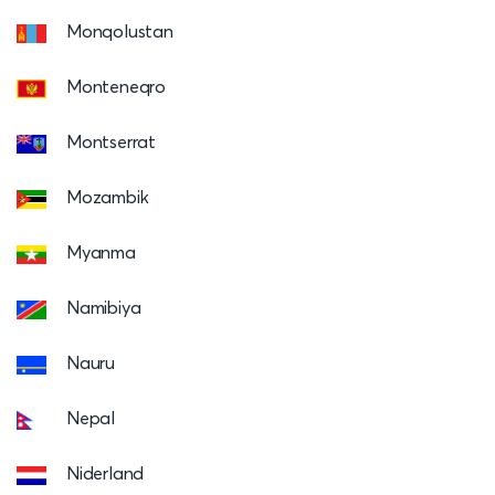
Monqolustan
Monteneqro
Montserrat
Mozambik
Myanma
Namibiya
Nauru
Nepal
Niderland