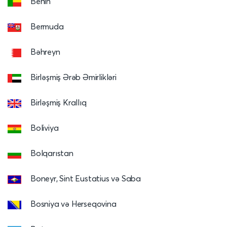
Benin
Bermuda
Bəhreyn
Birləşmiş Ərəb Əmirlikləri
Birləşmiş Krallıq
Boliviya
Bolqarıstan
Boneyr, Sint Eustatius və Saba
Bosniya və Herseqovina