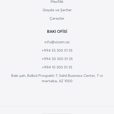
Məxfilik
Qayda və Şərtlər
Çərəzlər
BAKI OFISI
info@vizam.az
+994 55 300 01 35
+994 50 300 01 35
+994 10 300 01 35
Bakı şəh, Bülbül Prospekti 7, Sahil Business Center, 7-ci
mərtəbə, AZ 1000