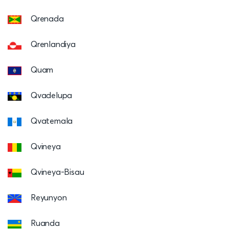
Qrenada
Qrenlandiya
Quam
Qvadelupa
Qvatemala
Qvineya
Qvineya-Bisau
Reyunyon
Ruanda