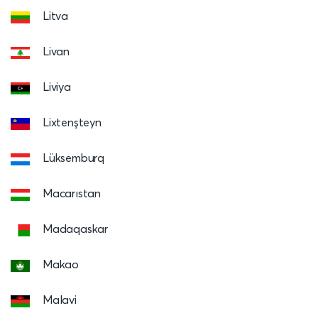
Litva
Livan
Liviya
Lixtenşteyn
Lüksemburq
Macarıstan
Madaqaskar
Makao
Malavi