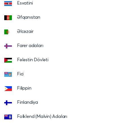
Esvatini
Əfqanıstan
Əlcəzair
Farer adaları
Fələstin Dövləti
Fici
Filippin
Finlandiya
Folklend (Malvin) Adaları