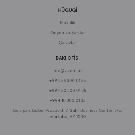
HÜQUQI
Burkina Faso
Burundi
Məxfilik
Qayda və Şərtlər
Butan
Çərəzlər
Çad
BAKI OFISI
Cersi
info@vizam.az
Çexiya
+994 55 300 01 35
Cəbəllütariq
+994 50 300 01 35
Cənubi Afrika
+994 10 300 01 35
Cənubi Georgiya və Cənubi Sandviç adaları
Bakı şəh, Bülbül Prospekti 7, Sahil Business Center, 7-ci
mərtəbə, AZ 1000
Cənubi Koreya
Cənubi Sudan