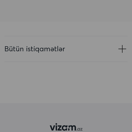
Avstriya
Azərbaycan
Baham adaları
Banqladeş
Bütün istiqamətlər
Barbados
Belarus
Belçika
Beliz
Benin
Bermuda
Bəhreyn