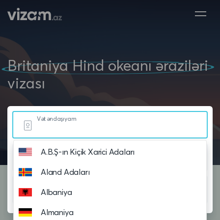
Britaniya Hind okeanı əraziləri
vizası
Vətəndaşıyam
A.B.Ş-ın Kiçik Xarici Adaları
Yaşayıram
Aland Adaları
Səyahət planlayıram
Albaniya
Almaniya