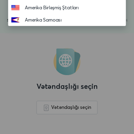
Amerika Birləşmiş Ştatları
Amerika Samoası
Andorra
Anguilla
Anqola
Antiqua və Barbuda
Argentina
Vətəndaşlığı seçin
Aruba
Asension adasi
Vətəndaşlığı seçin
Avropa Birliyi
Avstraliya