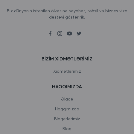
Birləşmiş Ərəb Əmirlikləri
Biz dünyanın istənilən ölkəsinə səyahət, təhsil və biznes viza
dəstəyi göstəririk.
Birləşmiş Krallıq
Boliviya
Bolqarıstan
Boneyr, Sint Eustatius və Saba
BIZIM XIDMƏTLƏRIMIZ
Bosniya və Herseqovina
Xidmətlərimiz
Botsvana
HAQQIMIZDA
Bouvet Adası
Əlaqə
Braziliya
Haqqımızda
Bloqerlərimiz
Britaniya Hind okeanı əraziləri
Bloq
Bruney Darussalam