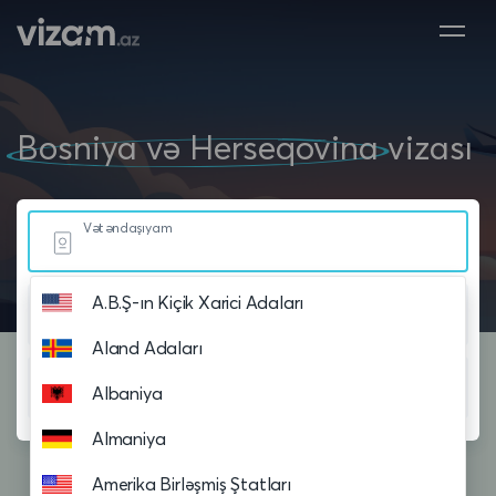
Bosniya və Herseqovina
vizası
Vətəndaşıyam
A.B.Ş-ın Kiçik Xarici Adaları
Yaşayıram
Aland Adaları
Səyahət planlayıram
Albaniya
Almaniya
Amerika Birləşmiş Ştatları