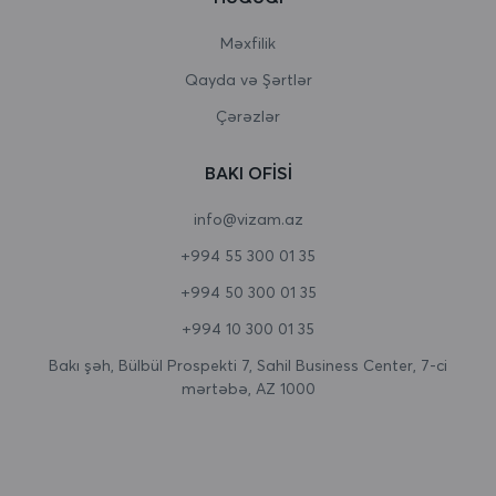
Burundi
Məxfilik
Qayda və Şərtlər
Butan
Çərəzlər
Çad
BAKI OFISI
Cersi
info@vizam.az
Çexiya
+994 55 300 01 35
Cəbəllütariq
+994 50 300 01 35
Cənubi Afrika
+994 10 300 01 35
Cənubi Georgiya və Cənubi Sandviç adaları
Bakı şəh, Bülbül Prospekti 7, Sahil Business Center, 7-ci
mərtəbə, AZ 1000
Cənubi Koreya
Cənubi Sudan