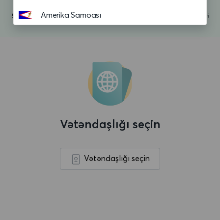
Amerika Samoası
Andorra
Anguilla
Anqola
Antiqua və Barbuda
Argentina
Vətəndaşlığı seçin
Aruba
Asension adasi
Vətəndaşlığı seçin
Avropa Birliyi
Avstraliya
Avstriya