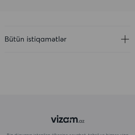
Azərbaycan
Baham adaları
Banqladeş
Bütün istiqamətlər
Barbados
Belarus
Belçika
Beliz
Benin
Bermuda
Bəhreyn
Birləşmiş Ərəb Əmirlikləri
Biz dünyanın istənilən ölkəsinə səyahət, təhsil və biznes viza