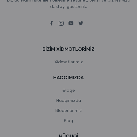
dəstəyi göstəririk.
Birləşmiş Krallıq
Boliviya
Bolqarıstan
Boneyr, Sint Eustatius və Saba
BIZIM XIDMƏTLƏRIMIZ
Bosniya və Herseqovina
Xidmətlərimiz
Botsvana
HAQQIMIZDA
Bouvet Adası
Əlaqə
Braziliya
Haqqımızda
Bloqerlərimiz
Britaniya Hind okeanı əraziləri
Bloq
Bruney Darussalam
HÜQUQI
Burkina Faso