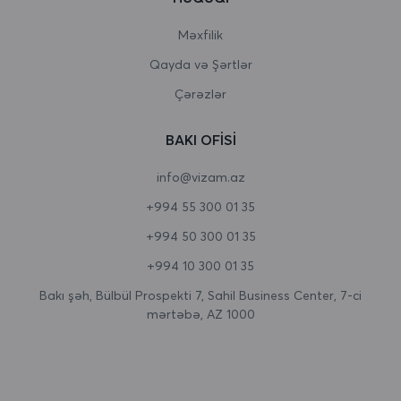
Burundi
Məxfilik
Qayda və Şərtlər
Butan
Çərəzlər
Çad
BAKI OFISI
Cersi
info@vizam.az
Çexiya
+994 55 300 01 35
Cəbəllütariq
+994 50 300 01 35
Cənubi Afrika
+994 10 300 01 35
Cənubi Georgiya və Cənubi Sandviç adaları
Bakı şəh, Bülbül Prospekti 7, Sahil Business Center, 7-ci
mərtəbə, AZ 1000
Cənubi Koreya
Cənubi Sudan