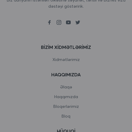
dəstəyi göstəririk.
Birləşmiş Krallıq
Boliviya
Bolqarıstan
Boneyr, Sint Eustatius və Saba
BIZIM XIDMƏTLƏRIMIZ
Bosniya və Herseqovina
Xidmətlərimiz
Botsvana
HAQQIMIZDA
Bouvet Adası
Əlaqə
Braziliya
Haqqımızda
Bloqerlərimiz
Britaniya Hind okeanı əraziləri
Bloq
Bruney Darussalam
HÜQUQI
Burkina Faso