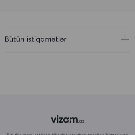
Azərbaycan
Baham adaları
Banqladeş
Bütün istiqamətlər
Barbados
Belarus
Belçika
Beliz
Benin
Bermuda
Bəhreyn
Birləşmiş Ərəb Əmirlikləri
Biz dünyanın istənilən ölkəsinə səyahət, təhsil və biznes viza