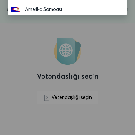
Amerika Samoası
Andorra
Anguilla
Anqola
Antiqua və Barbuda
Argentina
Vətəndaşlığı seçin
Aruba
Asension adasi
Vətəndaşlığı seçin
Avropa Birliyi
Avstraliya
Avstriya