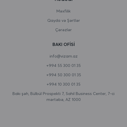
Burundi
Məxfilik
Qayda və Şərtlər
Butan
Çərəzlər
Çad
BAKI OFISI
Cersi
info@vizam.az
Çexiya
+994 55 300 01 35
Cəbəllütariq
+994 50 300 01 35
Cənubi Afrika
+994 10 300 01 35
Cənubi Georgiya və Cənubi Sandviç adaları
Bakı şəh, Bülbül Prospekti 7, Sahil Business Center, 7-ci
mərtəbə, AZ 1000
Cənubi Koreya
Cənubi Sudan