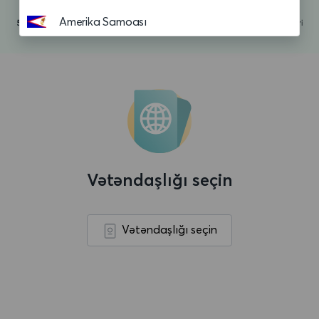
Amerika Samoası
Andorra
Anguilla
Anqola
Antiqua və Barbuda
Argentina
Vətəndaşlığı seçin
Aruba
Asension adasi
Vətəndaşlığı seçin
Avropa Birliyi
Avstraliya
Avstriya