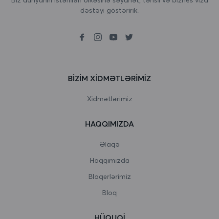
dəstəyi göstəririk.
Birləşmiş Krallıq
Boliviya
Bolqarıstan
Boneyr, Sint Eustatius və Saba
BIZIM XIDMƏTLƏRIMIZ
Bosniya və Herseqovina
Xidmətlərimiz
Botsvana
HAQQIMIZDA
Bouvet Adası
Əlaqə
Braziliya
Haqqımızda
Bloqerlərimiz
Britaniya Hind okeanı əraziləri
Bloq
Bruney Darussalam
HÜQUQI
Burkina Faso