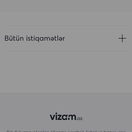
Azərbaycan
Baham adaları
Banqladeş
Bütün istiqamətlər
Barbados
Belarus
Belçika
Beliz
Benin
Bermuda
Bəhreyn
Birləşmiş Ərəb Əmirlikləri
Biz dünyanın istənilən ölkəsinə səyahət, təhsil və biznes viza