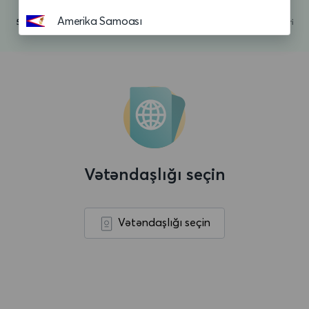
Amerika Samoası
Andorra
Anguilla
Anqola
Antiqua və Barbuda
Argentina
Vətəndaşlığı seçin
Aruba
Asension adasi
Vətəndaşlığı seçin
Avropa Birliyi
Avstraliya
Avstriya