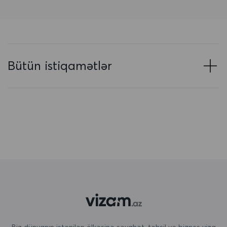
Azərbaycan
Baham adaları
Banqladeş
Bütün istiqamətlər
Barbados
Belarus
Belçika
Beliz
Benin
Bermuda
Bəhreyn
Birləşmiş Ərəb Əmirlikləri
Biz dünyanın istənilən ölkəsinə səyahət, təhsil və biznes viza