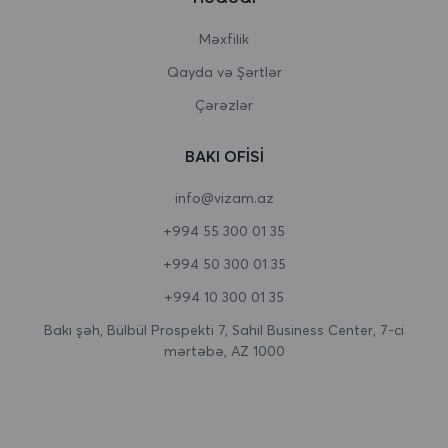
Burundi
Məxfilik
Qayda və Şərtlər
Butan
Çərəzlər
Çad
BAKI OFISI
Cersi
info@vizam.az
Çexiya
+994 55 300 01 35
Cəbəllütariq
+994 50 300 01 35
Cənubi Afrika
+994 10 300 01 35
Cənubi Georgiya və Cənubi Sandviç adaları
Bakı şəh, Bülbül Prospekti 7, Sahil Business Center, 7-ci
mərtəbə, AZ 1000
Cənubi Koreya
Cənubi Sudan