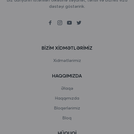
dəstəyi göstəririk.
Birləşmiş Krallıq
Boliviya
Bolqarıstan
Boneyr, Sint Eustatius və Saba
BIZIM XIDMƏTLƏRIMIZ
Bosniya və Herseqovina
Xidmətlərimiz
Botsvana
HAQQIMIZDA
Bouvet Adası
Əlaqə
Braziliya
Haqqımızda
Bloqerlərimiz
Britaniya Hind okeanı əraziləri
Bloq
Bruney Darussalam
HÜQUQI
Burkina Faso