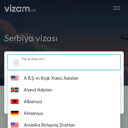
Serbiya
vizası
Vətəndaşıyam
A.B.Ş-ın Kiçik Xarici Adaları
Yaşayıram
Aland Adaları
Səyahət planlayıram
Albaniya
Almaniya
Amerika Birləşmiş Ştatları