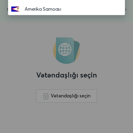
Amerika Samoası
Andorra
Anguilla
Anqola
Antiqua və Barbuda
Argentina
Vətəndaşlığı seçin
Aruba
Asension adasi
Vətəndaşlığı seçin
Avropa Birliyi
Avstraliya
Avstriya