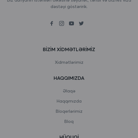
dəstəyi göstəririk.
Birləşmiş Krallıq
Boliviya
Bolqarıstan
Boneyr, Sint Eustatius və Saba
BIZIM XIDMƏTLƏRIMIZ
Bosniya və Herseqovina
Xidmətlərimiz
Botsvana
HAQQIMIZDA
Bouvet Adası
Əlaqə
Braziliya
Haqqımızda
Bloqerlərimiz
Britaniya Hind okeanı əraziləri
Bloq
Bruney Darussalam
HÜQUQI
Burkina Faso