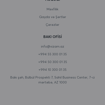
Burundi
Məxfilik
Qayda və Şərtlər
Butan
Çərəzlər
Çad
BAKI OFISI
Cersi
info@vizam.az
Çexiya
+994 55 300 01 35
Cəbəllütariq
+994 50 300 01 35
Cənubi Afrika
+994 10 300 01 35
Cənubi Georgiya və Cənubi Sandviç adaları
Bakı şəh, Bülbül Prospekti 7, Sahil Business Center, 7-ci
mərtəbə, AZ 1000
Cənubi Koreya
Cənubi Sudan