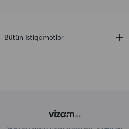
Azərbaycan
Baham adaları
Banqladeş
Bütün istiqamətlər
Barbados
Belarus
Belçika
Beliz
Benin
Bermuda
Bəhreyn
Birləşmiş Ərəb Əmirlikləri
Biz dünyanın istənilən ölkəsinə səyahət, təhsil və biznes viza