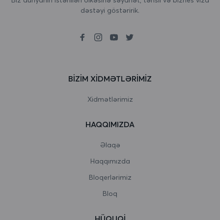
dəstəyi göstəririk.
Birləşmiş Krallıq
Boliviya
Bolqarıstan
Boneyr, Sint Eustatius və Saba
BIZIM XIDMƏTLƏRIMIZ
Bosniya və Herseqovina
Xidmətlərimiz
Botsvana
HAQQIMIZDA
Bouvet Adası
Əlaqə
Braziliya
Haqqımızda
Bloqerlərimiz
Britaniya Hind okeanı əraziləri
Bloq
Bruney Darussalam
HÜQUQI
Burkina Faso