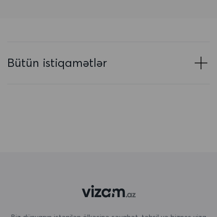
Azərbaycan
Baham adaları
Banqladeş
Bütün istiqamətlər
Barbados
Belarus
Belçika
Beliz
Benin
Bermuda
Bəhreyn
Birləşmiş Ərəb Əmirlikləri
Biz dünyanın istənilən ölkəsinə səyahət, təhsil və biznes viza