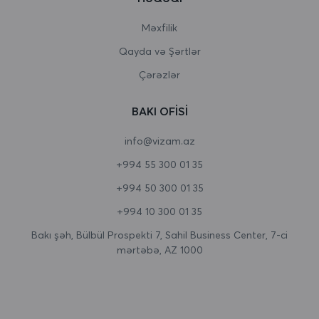
Burundi
Məxfilik
Qayda və Şərtlər
Butan
Çərəzlər
Çad
BAKI OFISI
Cersi
info@vizam.az
Çexiya
+994 55 300 01 35
Cəbəllütariq
+994 50 300 01 35
Cənubi Afrika
+994 10 300 01 35
Cənubi Georgiya və Cənubi Sandviç adaları
Bakı şəh, Bülbül Prospekti 7, Sahil Business Center, 7-ci
mərtəbə, AZ 1000
Cənubi Koreya
Cənubi Sudan