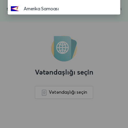
Amerika Samoası
Andorra
Anguilla
Anqola
Antiqua və Barbuda
Argentina
Vətəndaşlığı seçin
Aruba
Asension adasi
Vətəndaşlığı seçin
Avropa Birliyi
Avstraliya
Avstriya