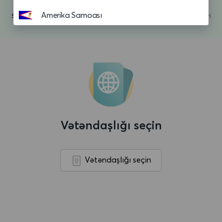
Amerika Samoası
Andorra
Anguilla
Anqola
Antiqua və Barbuda
Argentina
Vətəndaşlığı seçin
Aruba
Asension adasi
Vətəndaşlığı seçin
Avropa Birliyi
Avstraliya
Avstriya