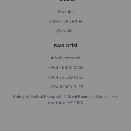
Burundi
Məxfilik
Qayda və Şərtlər
Butan
Çərəzlər
Çad
BAKI OFISI
Cersi
info@vizam.az
Çexiya
+994 55 300 01 35
Cəbəllütariq
+994 50 300 01 35
Cənubi Afrika
+994 10 300 01 35
Cənubi Georgiya və Cənubi Sandviç adaları
Bakı şəh, Bülbül Prospekti 7, Sahil Business Center, 7-ci
mərtəbə, AZ 1000
Cənubi Koreya
Cənubi Sudan