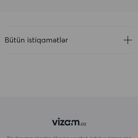
Azərbaycan
Baham adaları
Banqladeş
Bütün istiqamətlər
Barbados
Belarus
Belçika
Beliz
Benin
Bermuda
Bəhreyn
Birləşmiş Ərəb Əmirlikləri
Biz dünyanın istənilən ölkəsinə səyahət, təhsil və biznes viza