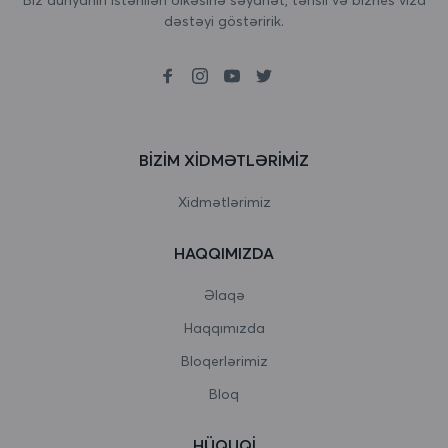
dəstəyi göstəririk.
Birləşmiş Krallıq
Boliviya
Bolqarıstan
Boneyr, Sint Eustatius və Saba
BIZIM XIDMƏTLƏRIMIZ
Bosniya və Herseqovina
Xidmətlərimiz
Botsvana
HAQQIMIZDA
Bouvet Adası
Əlaqə
Braziliya
Haqqımızda
Bloqerlərimiz
Britaniya Hind okeanı əraziləri
Bloq
Bruney Darussalam
HÜQUQI
Burkina Faso