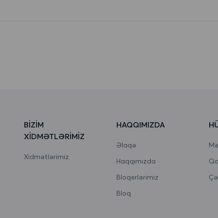
BIZIM
HAQQIMIZDA
H
XIDMƏTLƏRIMIZ
Əlaqə
Məx
Xidmətlərimiz
Haqqımızda
Qa
Bloqerlərimiz
Çə
Bloq