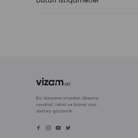
Avstriya
Azərbaycan
Baham adaları
Banqladeş
Barbados
Belarus
Belçika
Beliz
Biz dünyanın istənilən ölkəsinə
səyahət, təhsil və biznes viza
Benin
dəstəyi göstəririk.
Bermuda
Bəhreyn