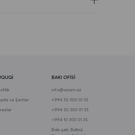
ÜQUQI
BAKI OFISI
filik
info@vizam.az
yda və Şərtlər
+994 55 300 01 35
rəzlər
+994 50 300 01 35
+994 10 300 01 35
Bakı şəh, Bülbül