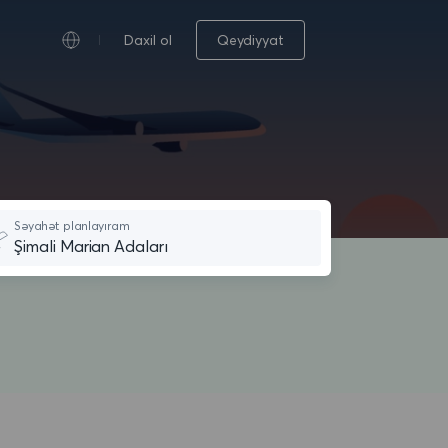
Daxil ol
Qeydiyyat
Səyahət planlayıram