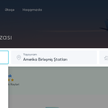
Əlaqə
Haqqımızda
zası
Yaşayıram