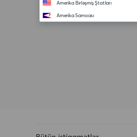
Amerika Birləşmiş Ştatları
Amerika Samoası
Andorra
Anguilla
Anqola
Antiqua və Barbuda
Argentina
Aruba
Asension adasi
Avropa Birliyi
Avstraliya
Bütün istiqamətlər