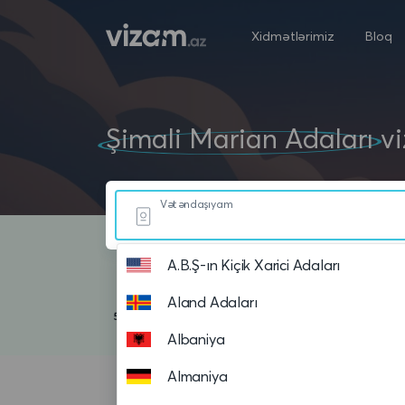
Xidmətlərimiz
Bloq
Şimali Marian Adaları
vi
Vətəndaşıyam
A.B.Ş-ın Kiçik Xarici Adaları
Aland Adaları
Albaniya
Almaniya