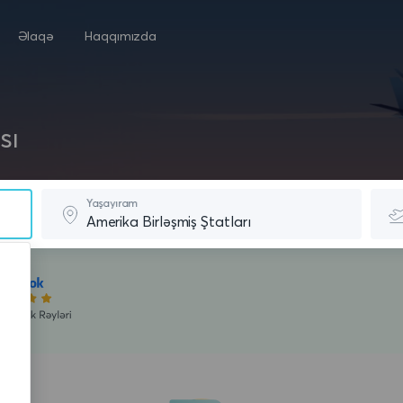
Əlaqə
Haqqımızda
sı
Yaşayıram