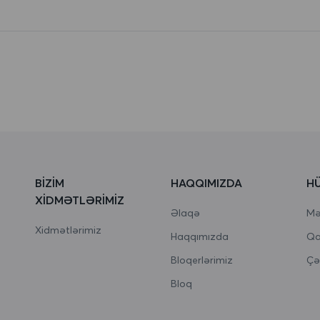
BIZIM
HAQQIMIZDA
H
XIDMƏTLƏRIMIZ
Əlaqə
Məx
Xidmətlərimiz
Haqqımızda
Qa
Bloqerlərimiz
Çə
Bloq