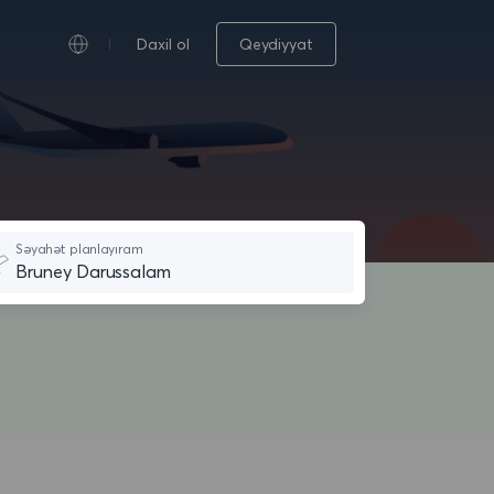
Daxil ol
Qeydiyyat
Səyahət planlayıram