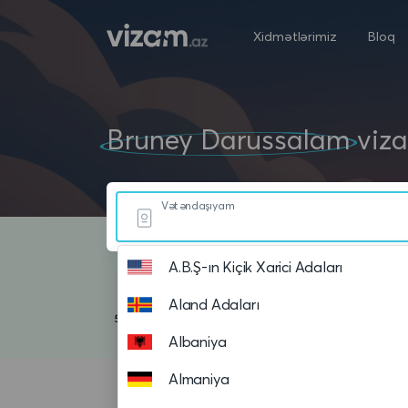
Xidmətlərimiz
Bloq
Bruney Darussalam
viza
Vətəndaşıyam
A.B.Ş-ın Kiçik Xarici Adaları
Aland Adaları
Albaniya
Almaniya