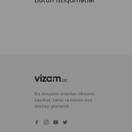
Avstriya
Azərbaycan
Baham adaları
Banqladeş
Barbados
Belarus
Belçika
Beliz
Biz dünyanın istənilən ölkəsinə
səyahət, təhsil və biznes viza
Benin
dəstəyi göstəririk.
Bermuda
Bəhreyn