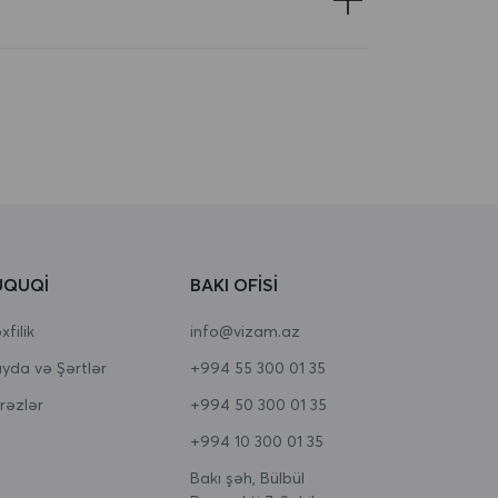
ÜQUQI
BAKI OFISI
filik
info@vizam.az
yda və Şərtlər
+994 55 300 01 35
rəzlər
+994 50 300 01 35
+994 10 300 01 35
Bakı şəh, Bülbül