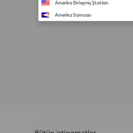
Amerika Birləşmiş Ştatları
Amerika Samoası
Andorra
Anguilla
Anqola
Antiqua və Barbuda
Argentina
Aruba
Asension adasi
Avropa Birliyi
Avstraliya
Bütün istiqamətlər