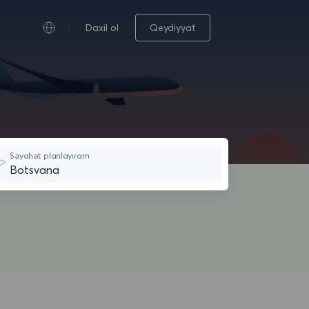
Daxil ol
Qeydiyyat
Səyahət planlayıram