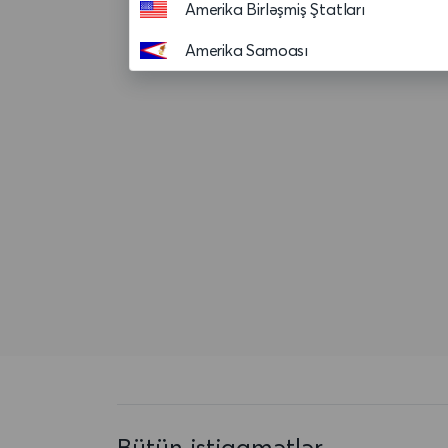
Amerika Birləşmiş Ştatları
Amerika Samoası
Andorra
Anguilla
Anqola
Antiqua və Barbuda
Argentina
Aruba
Asension adasi
Avropa Birliyi
Avstraliya
Bütün istiqamətlər