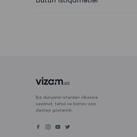
Avstriya
Azərbaycan
Baham adaları
Banqladeş
Barbados
Belarus
Belçika
Beliz
Biz dünyanın istənilən ölkəsinə
səyahət, təhsil və biznes viza
Benin
dəstəyi göstəririk.
Bermuda
Bəhreyn