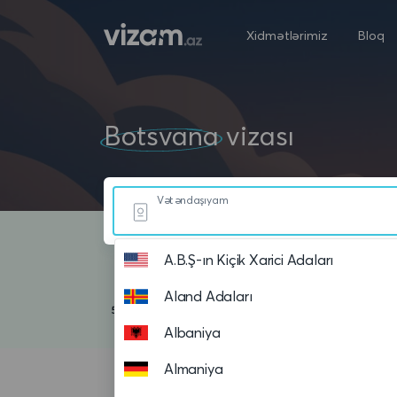
Xidmətlərimiz
Bloq
Botsvana
vizası
Vətəndaşıyam
A.B.Ş-ın Kiçik Xarici Adaları
Aland Adaları
Albaniya
Almaniya