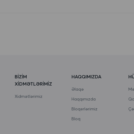
BIZIM
HAQQIMIZDA
H
XIDMƏTLƏRIMIZ
Əlaqə
Məx
Xidmətlərimiz
Haqqımızda
Qa
Bloqerlərimiz
Çə
Bloq