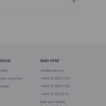
ÜQUQI
BAKI OFISI
filik
info@vizam.az
yda və Şərtlər
+994 55 300 01 35
rəzlər
+994 50 300 01 35
+994 10 300 01 35
Bakı şəh, Bülbül