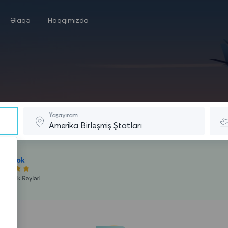
Əlaqə
Haqqımızda
Yaşayıram