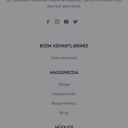
dəstəyi göstəririk.
Birləşmiş Krallıq
Boliviya
Bolqarıstan
Boneyr, Sint Eustatius və Saba
BIZIM XIDMƏTLƏRIMIZ
Bosniya və Herseqovina
Xidmətlərimiz
Botsvana
HAQQIMIZDA
Bouvet Adası
Əlaqə
Braziliya
Haqqımızda
Bloqerlərimiz
Britaniya Hind okeanı əraziləri
Bloq
Bruney Darussalam
HÜQUQI
Burkina Faso