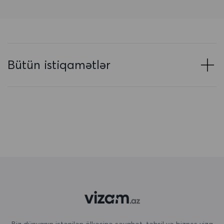
Azərbaycan
Baham adaları
Banqladeş
Bütün istiqamətlər
Barbados
Belarus
Belçika
Beliz
Benin
Bermuda
Bəhreyn
Birləşmiş Ərəb Əmirlikləri
Biz dünyanın istənilən ölkəsinə səyahət, təhsil və biznes viza