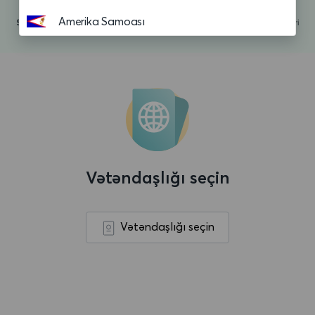
Amerika Samoası
Andorra
Anguilla
Anqola
Antiqua və Barbuda
Argentina
Vətəndaşlığı seçin
Aruba
Asension adasi
Vətəndaşlığı seçin
Avropa Birliyi
Avstraliya
Avstriya