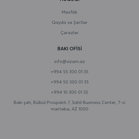
Burundi
Məxfilik
Qayda və Şərtlər
Butan
Çərəzlər
Çad
BAKI OFISI
Cersi
info@vizam.az
Çexiya
+994 55 300 01 35
Cəbəllütariq
+994 50 300 01 35
Cənubi Afrika
+994 10 300 01 35
Cənubi Georgiya və Cənubi Sandviç adaları
Bakı şəh, Bülbül Prospekti 7, Sahil Business Center, 7-ci
mərtəbə, AZ 1000
Cənubi Koreya
Cənubi Sudan