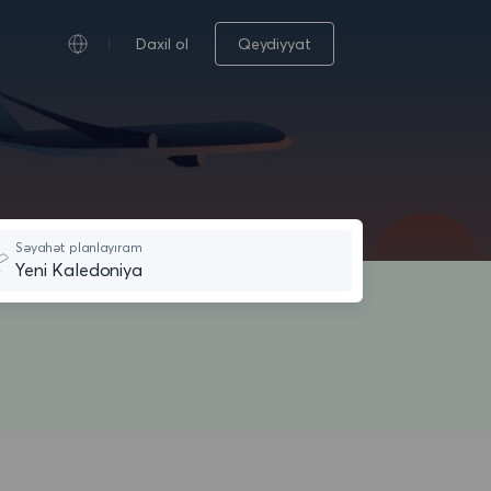
Daxil ol
Qeydiyyat
Səyahət planlayıram