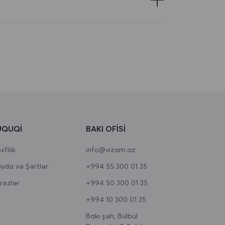
ÜQUQI
BAKI OFISI
filik
info@vizam.az
yda və Şərtlər
+994 55 300 01 35
rəzlər
+994 50 300 01 35
+994 10 300 01 35
Bakı şəh, Bülbül