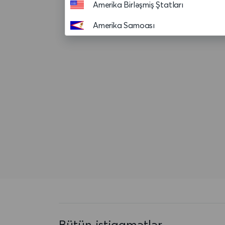
Amerika Birləşmiş Ştatları
Amerika Samoası
Andorra
Anguilla
Anqola
Antiqua və Barbuda
Argentina
Aruba
Asension adasi
Avropa Birliyi
Avstraliya
Bütün istiqamətlər