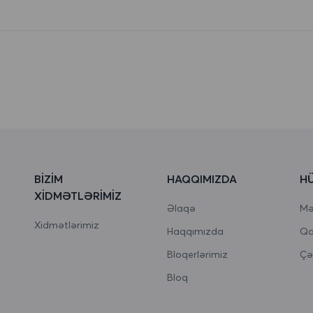
BIZIM
HAQQIMIZDA
H
XIDMƏTLƏRIMIZ
Əlaqə
Məx
Xidmətlərimiz
Haqqımızda
Qa
Bloqerlərimiz
Çə
Bloq