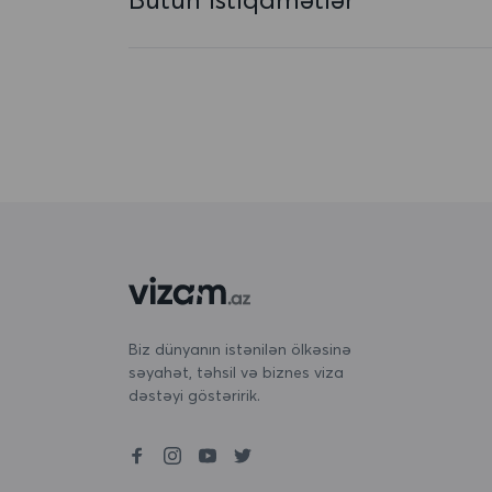
Avstriya
Azərbaycan
Baham adaları
Banqladeş
Barbados
Belarus
Belçika
Beliz
Biz dünyanın istənilən ölkəsinə
səyahət, təhsil və biznes viza
Benin
dəstəyi göstəririk.
Bermuda
Bəhreyn