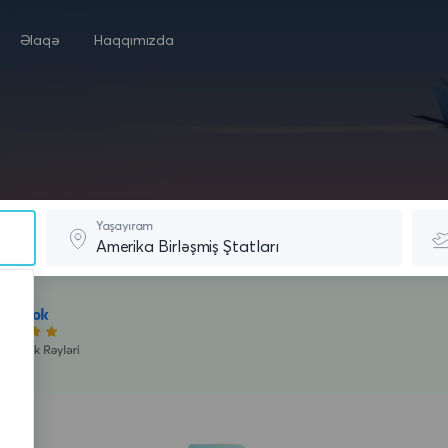
Əlaqə
Haqqımızda
Yaşayıram