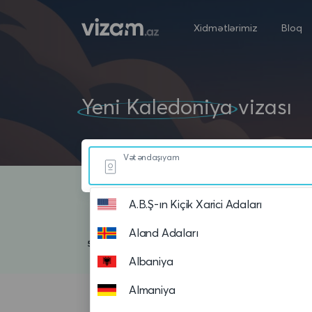
Xidmətlərimiz
Bloq
Yeni Kaledoniya
vizası
Vətəndaşıyam
A.B.Ş-ın Kiçik Xarici Adaları
Aland Adaları
Albaniya
Almaniya