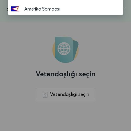
Amerika Samoası
Andorra
Anguilla
Anqola
Antiqua və Barbuda
Argentina
Vətəndaşlığı seçin
Aruba
Asension adasi
Vətəndaşlığı seçin
Avropa Birliyi
Avstraliya
Avstriya