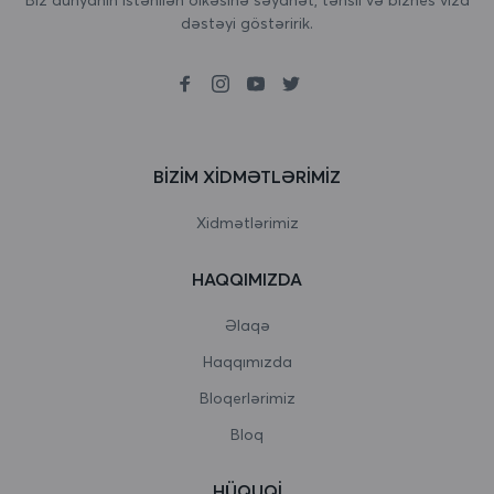
dəstəyi göstəririk.
Birləşmiş Krallıq
Boliviya
Bolqarıstan
Boneyr, Sint Eustatius və Saba
BIZIM XIDMƏTLƏRIMIZ
Bosniya və Herseqovina
Xidmətlərimiz
Botsvana
HAQQIMIZDA
Bouvet Adası
Əlaqə
Braziliya
Haqqımızda
Bloqerlərimiz
Britaniya Hind okeanı əraziləri
Bloq
Bruney Darussalam
HÜQUQI
Burkina Faso