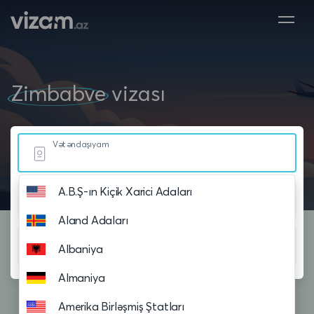
Zimbabve
vizası
Vətəndaşıyam
A.B.Ş-ın Kiçik Xarici Adaları
Yaşayıram
Aland Adaları
Səyahət planlayıram
Albaniya
Almaniya
Amerika Birləşmiş Ştatları