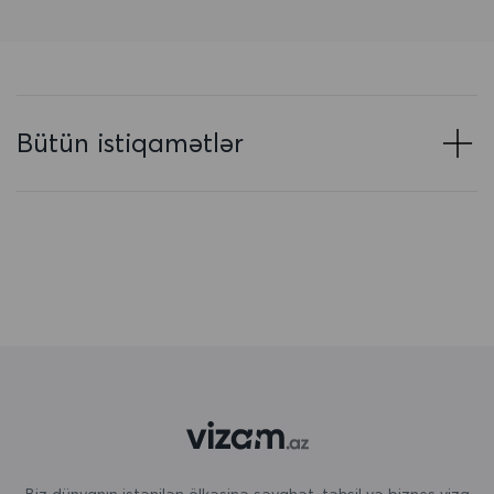
Azərbaycan
Baham adaları
Banqladeş
Bütün istiqamətlər
Barbados
Belarus
Belçika
Beliz
Benin
Bermuda
Bəhreyn
Birləşmiş Ərəb Əmirlikləri
Biz dünyanın istənilən ölkəsinə səyahət, təhsil və biznes viza