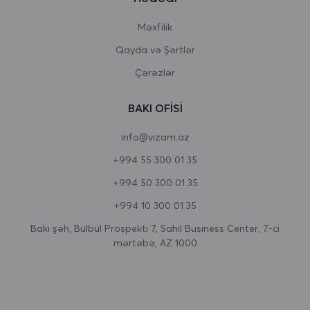
Burundi
Məxfilik
Qayda və Şərtlər
Butan
Çərəzlər
Çad
BAKI OFISI
Cersi
info@vizam.az
Çexiya
+994 55 300 01 35
Cəbəllütariq
+994 50 300 01 35
Cənubi Afrika
+994 10 300 01 35
Cənubi Georgiya və Cənubi Sandviç adaları
Bakı şəh, Bülbül Prospekti 7, Sahil Business Center, 7-ci
mərtəbə, AZ 1000
Cənubi Koreya
Cənubi Sudan