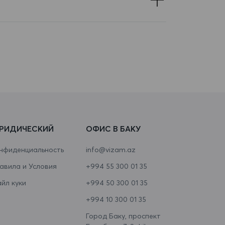
РИДИЧЕСКИЙ
ОФИС В БАКУ
нфиденциальность
info@vizam.az
авила и Условия
+994 55 300 01 35
йл куки
+994 50 300 01 35
+994 10 300 01 35
Город Баку, проспект