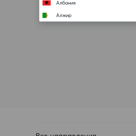
Албания
Алжир
Американское Самоа
Ангилья
Ангола
Андорра
Антигуа и Барбуда
Аргентина
Аруба
Афганистан
Багамские Острова
Все направления