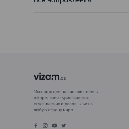
Бангладеш
Барбадос
Бахрейн
Беларусь
Белиз
Бельгия
Бенин
Бермудские острова
Мы помогаем нашим клиентам в
оформлении туристических,
Болгария
студенческих и деловых виз в
Боливия
любую страну мира
Бонэйр, Синт-Эстатиус и Саба