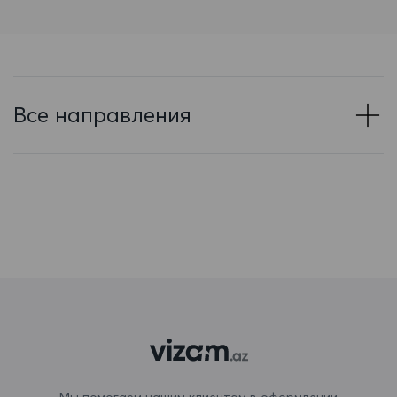
Барбадос
Бахрейн
Беларусь
Все направления
Белиз
Бельгия
Бенин
Бермудские острова
Болгария
Боливия
Бонэйр, Синт-Эстатиус и Саба
Босния и Герцеговина
Мы помогаем нашим клиентам в оформлении