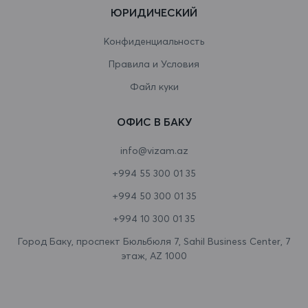
ЮРИДИЧЕСКИЙ
Венесуэла
Конфиденциальность
Виргинские острова
Правила и Условия
Виргинские острова (США)
Файл куки
Восточный Тимор
ОФИС В БАКУ
Вьетнам
info@vizam.az
Габон
+994 55 300 01 35
Гаити
+994 50 300 01 35
Гайана
+994 10 300 01 35
Гамбия
Город Баку, проспект Бюльбюля 7, Sahil Business Center, 7
этаж, AZ 1000
Гана
Гваделупа