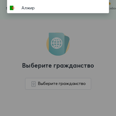
Алжир
Американское Самоа
Ангилья
Ангола
Андорра
Антигуа и Барбуда
Выберите гражданство
Аргентина
Аруба
Выберите гражданство
Афганистан
Багамские Острова
Бангладеш