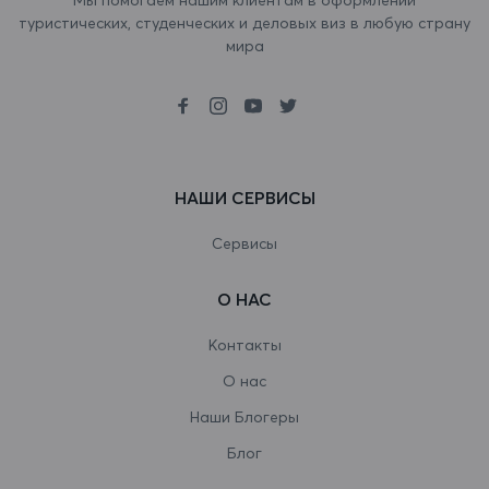
туристических, студенческих и деловых виз в любую страну
Ботсвана
мира
Бразилия
Британская территория в Индийском
океане
НАШИ СЕРВИСЫ
Бруней-Даруссалам
Буркина-Фасо
Сервисы
Бурунди
О НАС
Бутан
Контакты
Вануату
О нас
Наши Блогеры
Ватикан
Блог
Венгрия