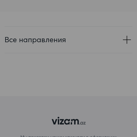
Барбадос
Бахрейн
Беларусь
Все направления
Белиз
Бельгия
Бенин
Бермудские острова
Болгария
Боливия
Бонэйр, Синт-Эстатиус и Саба
Босния и Герцеговина
Мы помогаем нашим клиентам в оформлении