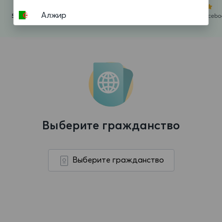
Алжир
Американское Самоа
Ангилья
Ангола
Андорра
Антигуа и Барбуда
Выберите гражданство
Аргентина
Аруба
Выберите гражданство
Афганистан
Багамские Острова
Бангладеш