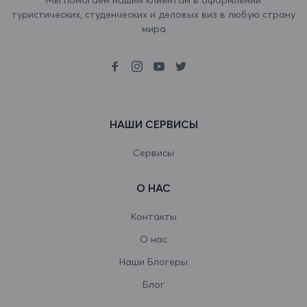
туристических, студенческих и деловых виз в любую страну
Ботсвана
мира
Бразилия
Британская территория в Индийском
океане
НАШИ СЕРВИСЫ
Бруней-Даруссалам
Буркина-Фасо
Сервисы
Бурунди
О НАС
Бутан
Контакты
Вануату
О нас
Наши Блогеры
Ватикан
Блог
Венгрия