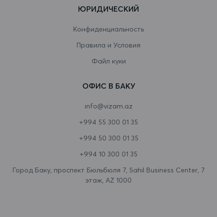
ЮРИДИЧЕСКИЙ
Венесуэла
Конфиденциальность
Виргинские острова
Правила и Условия
Виргинские острова (США)
Файл куки
Восточный Тимор
ОФИС В БАКУ
Вьетнам
info@vizam.az
Габон
+994 55 300 01 35
Гаити
+994 50 300 01 35
Гайана
+994 10 300 01 35
Гамбия
Город Баку, проспект Бюльбюля 7, Sahil Business Center, 7
этаж, AZ 1000
Гана
Гваделупа