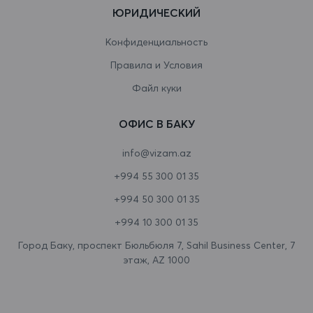
ЮРИДИЧЕСКИЙ
Венесуэла
Конфиденциальность
Виргинские острова
Правила и Условия
Виргинские острова (США)
Файл куки
Восточный Тимор
ОФИС В БАКУ
Вьетнам
info@vizam.az
Габон
+994 55 300 01 35
Гаити
+994 50 300 01 35
Гайана
+994 10 300 01 35
Гамбия
Город Баку, проспект Бюльбюля 7, Sahil Business Center, 7
этаж, AZ 1000
Гана
Гваделупа