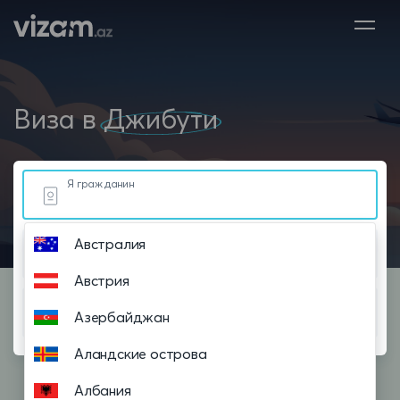
Виза в
Джибути
Я гражданин
Австралия
Живу в
Австрия
Планирую посетить
Азербайджан
Аландские острова
Албания