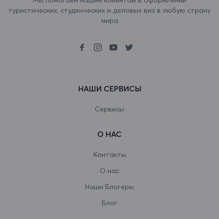
туристических, студенческих и деловых виз в любую страну
Ботсвана
мира
Бразилия
Британская территория в Индийском
океане
НАШИ СЕРВИСЫ
Бруней-Даруссалам
Буркина-Фасо
Сервисы
Бурунди
О НАС
Бутан
Контакты
Вануату
О нас
Наши Блогеры
Ватикан
Блог
Венгрия