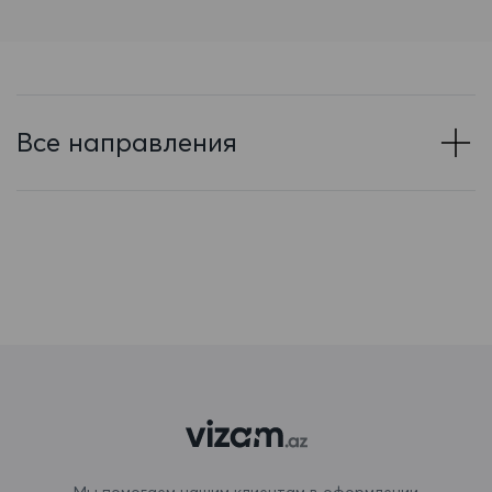
Барбадос
Бахрейн
Беларусь
Все направления
Белиз
Бельгия
Бенин
Бермудские острова
Болгария
Боливия
Бонэйр, Синт-Эстатиус и Саба
Босния и Герцеговина
Мы помогаем нашим клиентам в оформлении