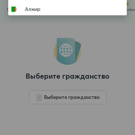
Алжир
Американское Самоа
Ангилья
Ангола
Андорра
Антигуа и Барбуда
Выберите гражданство
Аргентина
Аруба
Выберите гражданство
Афганистан
Багамские Острова
Бангладеш