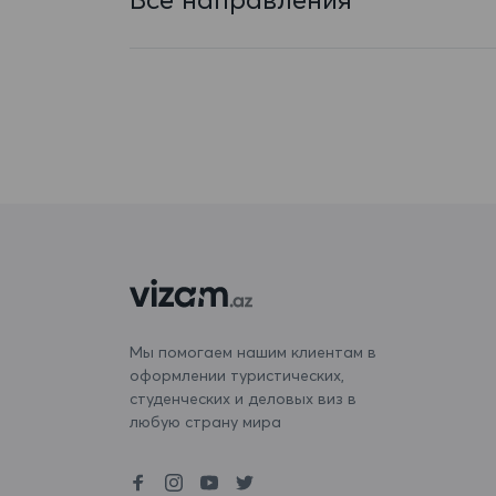
Бангладеш
Барбадос
Бахрейн
Беларусь
Белиз
Бельгия
Бенин
Бермудские острова
Мы помогаем нашим клиентам в
оформлении туристических,
Болгария
студенческих и деловых виз в
Боливия
любую страну мира
Бонэйр, Синт-Эстатиус и Саба