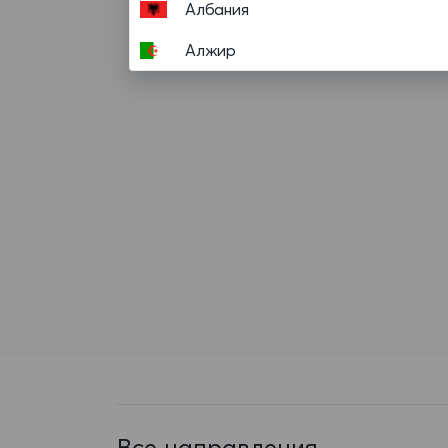
Албания
Алжир
Американское Самоа
Ангилья
Ангола
Андорра
Антигуа и Барбуда
Аргентина
Аруба
Афганистан
Багамские Острова
Все направления