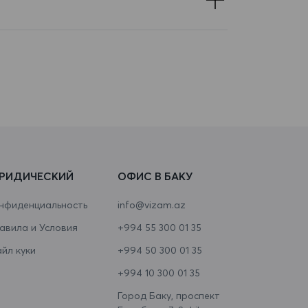
РИДИЧЕСКИЙ
ОФИС В БАКУ
нфиденциальность
info@vizam.az
авила и Условия
+994 55 300 01 35
йл куки
+994 50 300 01 35
+994 10 300 01 35
Город Баку, проспект