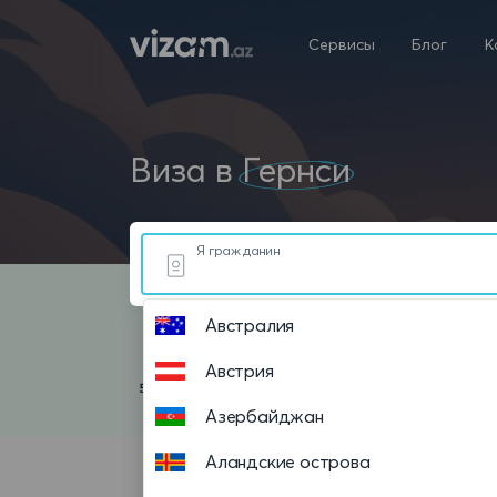
Сервисы
Блог
К
Виза в
Гернси
Я гражданин
Австралия
Австрия
Азербайджан
Аландские острова