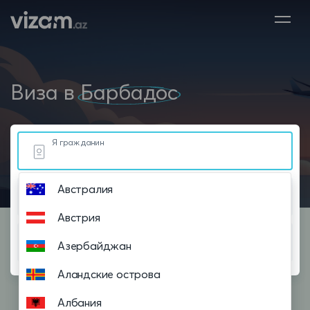
Виза в
Барбадос
Я гражданин
Австралия
Живу в
Австрия
Планирую посетить
Азербайджан
Аландские острова
Албания