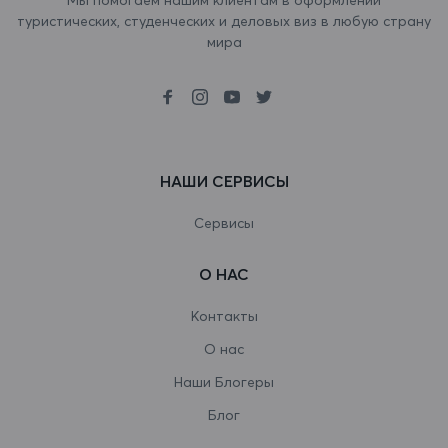
туристических, студенческих и деловых виз в любую страну
Ботсвана
мира
Бразилия
Британская территория в Индийском
океане
НАШИ СЕРВИСЫ
Бруней-Даруссалам
Буркина-Фасо
Сервисы
Бурунди
О НАС
Бутан
Контакты
Вануату
О нас
Наши Блогеры
Ватикан
Блог
Венгрия