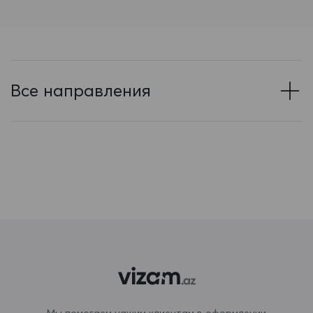
Барбадос
Бахрейн
Беларусь
Все направления
Белиз
Бельгия
Бенин
Бермудские острова
Болгария
Боливия
Бонэйр, Синт-Эстатиус и Саба
Босния и Герцеговина
Мы помогаем нашим клиентам в оформлении