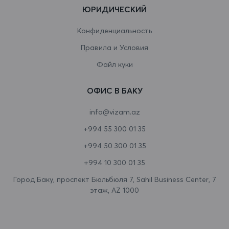
ЮРИДИЧЕСКИЙ
Венесуэла
Конфиденциальность
Виргинские острова
Правила и Условия
Виргинские острова (США)
Файл куки
Восточный Тимор
ОФИС В БАКУ
Вьетнам
info@vizam.az
Габон
+994 55 300 01 35
Гаити
+994 50 300 01 35
Гайана
+994 10 300 01 35
Гамбия
Город Баку, проспект Бюльбюля 7, Sahil Business Center, 7
этаж, AZ 1000
Гана
Гваделупа