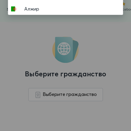
Алжир
Американское Самоа
Ангилья
Ангола
Андорра
Антигуа и Барбуда
Выберите гражданство
Аргентина
Аруба
Выберите гражданство
Афганистан
Багамские Острова
Бангладеш