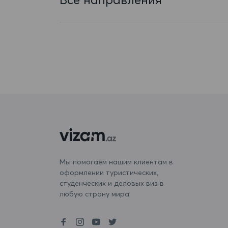
Бангладеш
Барбадос
Бахрейн
Беларусь
Белиз
Бельгия
Бенин
Бермудские острова
Мы помогаем нашим клиентам в
оформлении туристических,
Болгария
студенческих и деловых виз в
Боливия
любую страну мира
Бонэйр, Синт-Эстатиус и Саба