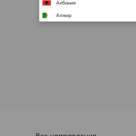
Албания
Алжир
Американское Самоа
Ангилья
Ангола
Андорра
Антигуа и Барбуда
Аргентина
Аруба
Афганистан
Багамские Острова
Все направления