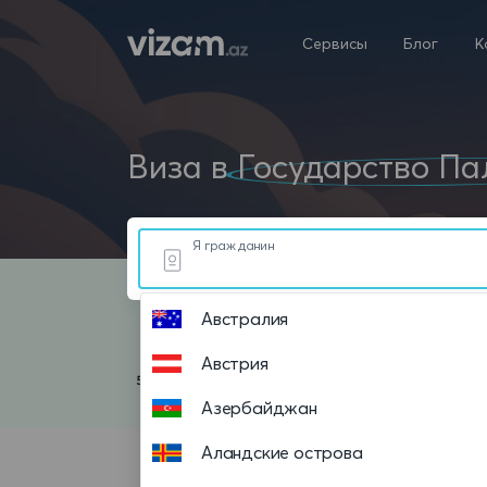
Сервисы
Блог
К
Виза в
Государство Па
Я гражданин
Австралия
Австрия
Азербайджан
Аландские острова