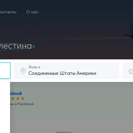
онтакты
О нас
лестина
Живу в