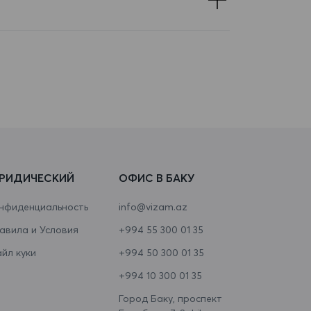
РИДИЧЕСКИЙ
ОФИС В БАКУ
нфиденциальность
info@vizam.az
авила и Условия
+994 55 300 01 35
йл куки
+994 50 300 01 35
+994 10 300 01 35
Город Баку, проспект