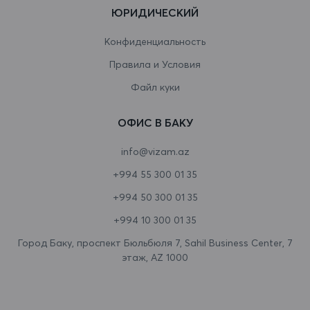
ЮРИДИЧЕСКИЙ
Венесуэла
Конфиденциальность
Виргинские острова
Правила и Условия
Виргинские острова (США)
Файл куки
Восточный Тимор
ОФИС В БАКУ
Вьетнам
info@vizam.az
Габон
+994 55 300 01 35
Гаити
+994 50 300 01 35
Гайана
+994 10 300 01 35
Гамбия
Город Баку, проспект Бюльбюля 7, Sahil Business Center, 7
этаж, AZ 1000
Гана
Гваделупа