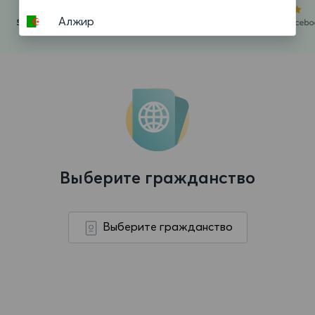
Алжир
Американское Самоа
Ангилья
Ангола
Андорра
Антигуа и Барбуда
Выберите гражданство
Аргентина
Аруба
Выберите гражданство
Афганистан
Багамские Острова
Бангладеш