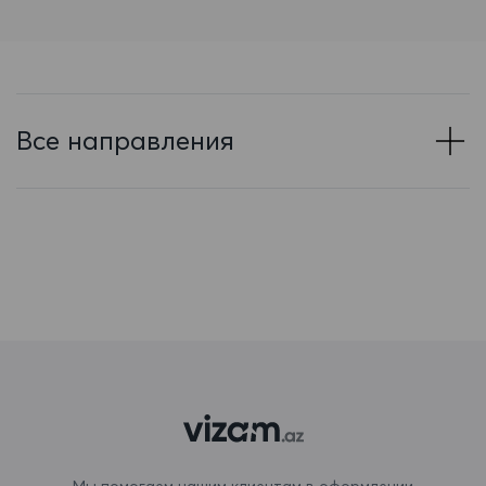
Барбадос
Бахрейн
Беларусь
Все направления
Белиз
Бельгия
Бенин
Бермудские острова
Болгария
Боливия
Бонэйр, Синт-Эстатиус и Саба
Босния и Герцеговина
Мы помогаем нашим клиентам в оформлении