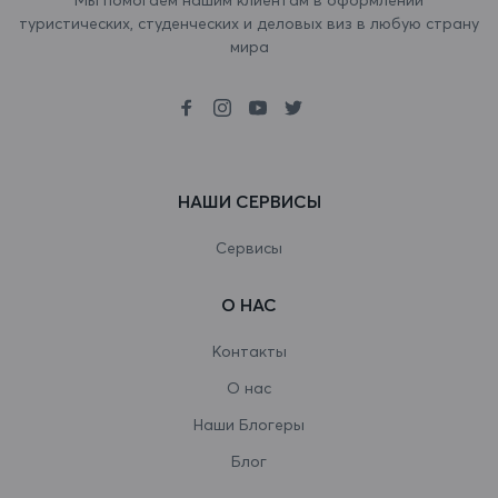
туристических, студенческих и деловых виз в любую страну
Ботсвана
мира
Бразилия
Британская территория в Индийском
океане
НАШИ СЕРВИСЫ
Бруней-Даруссалам
Буркина-Фасо
Сервисы
Бурунди
О НАС
Бутан
Контакты
Вануату
О нас
Наши Блогеры
Ватикан
Блог
Венгрия