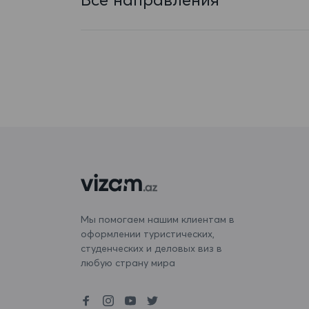
Бангладеш
Барбадос
Бахрейн
Беларусь
Белиз
Бельгия
Бенин
Бермудские острова
Мы помогаем нашим клиентам в
оформлении туристических,
Болгария
студенческих и деловых виз в
Боливия
любую страну мира
Бонэйр, Синт-Эстатиус и Саба