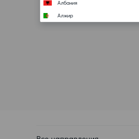
Албания
Алжир
Американское Самоа
Ангилья
Ангола
Андорра
Антигуа и Барбуда
Аргентина
Аруба
Афганистан
Багамские Острова
Все направления