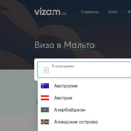
Сервисы
Блог
К
Виза в
Мальта
Я гражданин
Австралия
Австрия
Азербайджан
Аландские острова