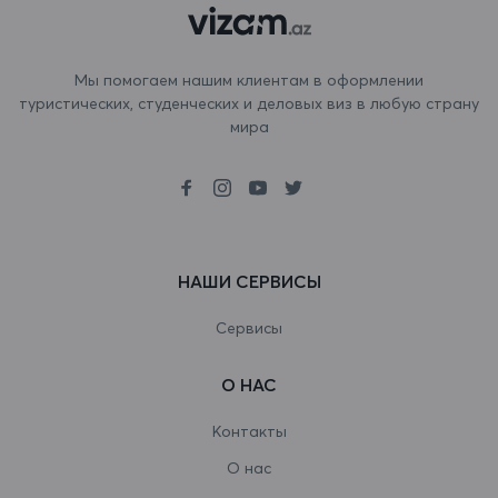
Бонэйр, Синт-Эстатиус и Саба
Босния и Герцеговина
Мы помогаем нашим клиентам в оформлении
туристических, студенческих и деловых виз в любую страну
Ботсвана
мира
Бразилия
Британская территория в Индийском
океане
НАШИ СЕРВИСЫ
Бруней-Даруссалам
Буркина-Фасо
Сервисы
Бурунди
О НАС
Бутан
Контакты
Вануату
О нас