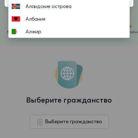
Аландские острова
Албания
Алжир
Американское Самоа
Ангилья
Ангола
Андорра
Антигуа и Барбуда
Выберите гражданство
Аргентина
Аруба
Выберите гражданство
Афганистан