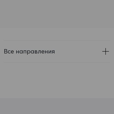
Багамские Острова
Бангладеш
Барбадос
Бахрейн
Беларусь
Все направления
Белиз
Бельгия
Бенин
Бермудские острова
Болгария
Боливия