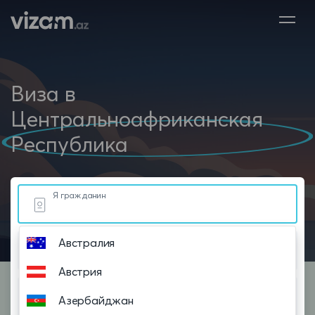
Виза в
Центральноафриканская
Республика
Я гражданин
Австралия
Живу в
Австрия
Планирую посетить
Азербайджан