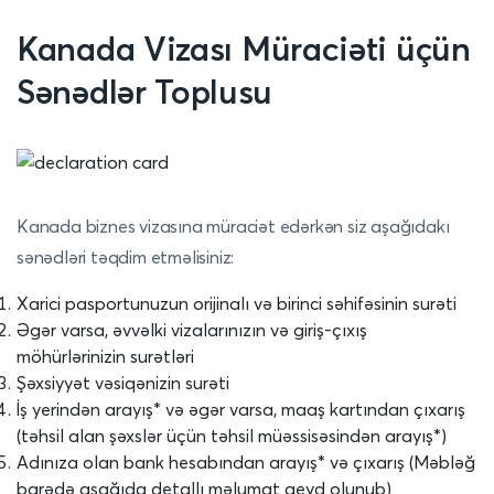
Kanada
Vizası Müraciəti üçün
Sənədlər Toplusu
Kanada biznes vizasına müraciət edərkən siz aşağıdakı
sənədləri təqdim etməlisiniz:
Xarici pasportunuzun orijinalı və birinci səhifəsinin surəti
Əgər varsa, əvvəlki vizalarınızın və giriş-çıxış
möhürlərinizin surətləri
Şəxsiyyət vəsiqənizin surəti
İş yerindən arayış* və əgər varsa, maaş kartından çıxarış
(təhsil alan şəxslər üçün təhsil müəssisəsindən arayış*)
Adınıza olan bank hesabından arayış* və çıxarış (Məbləğ
barədə aşağıda detallı məlumat qeyd olunub)