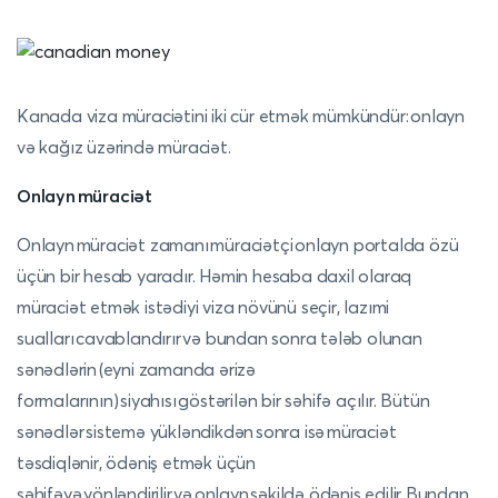
Kanada viza müraciətini iki cür etmək mümkündür: onlayn
və kağız üzərində müraciət
.
Onlayn müraciət
Onlayn müraciət zamanı müraciətçi onlayn portalda özü
üçün bir hesab yaradır. Həmin hesaba daxil olaraq
müraciət etmək istədiyi viza növünü seçir, lazımi
sualları cavablandırır və bundan sonra tələb olunan
sənədlərin (eyni zamanda ərizə
formalarının) siyahısı göstərilən bir səhifə açılır. Bütün
sənədlər sistemə yükləndikdən sonra isə müraciət
təsdiqlənir, ödəniş etmək üçün
səhifəyə yönləndirilir və onlayn şəkildə ödəniş edilir. Bundan