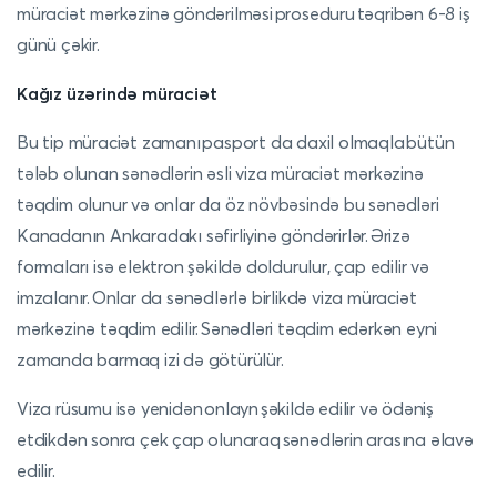
müraciət mərkəzinə göndərilməsi proseduru təqribən 6-8 iş
günü çəkir.
Kağız üzərində müraciət
Bu tip müraciət zamanı pasport da daxil olmaqla bütün
tələb olunan sənədlərin əsli viza müraciət mərkəzinə
təqdim olunur və onlar da öz növbəsində bu sənədləri
Kanadanın Ankaradakı səfirliyinə göndərirlər. Ərizə
formaları isə elektron şəkildə doldurulur, çap edilir və
imzalanır. Onlar da sənədlərlə birlikdə viza müraciət
mərkəzinə təqdim edilir. Sənədləri təqdim edərkən eyni
zamanda barmaq izi də götürülür.
Viza rüsumu isə yenidən onlayn şəkildə edilir və ödəniş
etdikdən sonra çek çap olunaraq sənədlərin arasına əlavə
edilir.