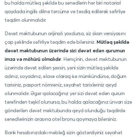
bu halda mütləq şəkildə bu sənədlərin hər biri notarial
qaydada ingilis dilinə tərcümə və təsdiq edilərək səfirliyə
təqdim olunmalıdır.
Dəvət məktubunun orijinalı yoxdursa, siz skan versiyasını
çap şəklində səfirliyə təqdim edə bilərsiniz.
Mütləq şəkildə
dəvət məktubunun üzərində sizi dəvət edən qurumun
imza və möhürü olmalıdır
. Həmçinin, dəvət məktubunun
üzərində dəvət edilən şəxsin, yəni sizin mütləq şəkildə
adınız, soyadınız, əlavə olaraq isə mümkündürsə, doğum
tarixiniz, pasport nömrəniz, səyahət tarixləriniz qeyd
olunmalıdır. Əgər qalacağınız yer sizi dəvət edən qurum
tərəfindən təşkil olunursa, bu halda qalacağınız ünvan sizə
göndərilən dəvət məktubunda qeyd olunduğu təqdirdə
sənədlərinizin arasına otel bronu qoymaya bilərsiniz.
Bank hesabınızdakı məbləğ sizin göstərdiyiniz səyahət