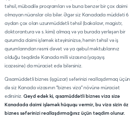
təhsil, mübadilə proqramları və buna bənzər bir çox daimi
olmayan nüanslar ola bilər. Əgər siz Kanadada müddəti 6
aydan çox olan uzunmüddətli təhsil (bakalavr, magistr,
doktorantura və s. kimi) almaq və ya burada yerləşən bir
qurumda daimi işləmək istəyirsinizsə, həmin təhsil və iş
qurumlarından rəsmi dəvət və ya qəbul məktublarınız
olduğu təqdirdə Kanada milli vizasına (yaşayış
icazəsinə) da müraciət edə bilərsiniz.
Qısamüddətli biznes (işgüzar) səfərinizi reallaşdırmaq üçün
də siz Kanada vizasının “biznes viza” növünə müraciət
edirsiniz.
Qeyd edək ki, qısamüddətli biznes viza sizə
Kanadada daimi işləmək hüququ vermir, bu viza sizin öz
biznes səfərinizi reallaşdırmağınız üçün təqdim olunur.