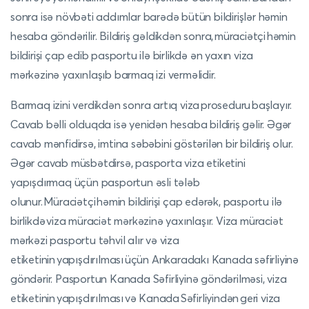
sonra isə növbəti addımlar barədə bütün bildirişlər həmin
hesaba göndərilir. Bildiriş gəldikdən sonra, müraciətçi həmin
bildirişi çap edib pasportu ilə birlikdə ən yaxın viza
mərkəzinə yaxınlaşıb barmaq izi verməlidir.
Barmaq izini verdikdən sonra artıq viza proseduru başlayır.
Cavab bəlli olduqda isə yenidən hesaba bildiriş gəlir. Əgər
cavab mənfidirsə, imtina səbəbini göstərilən bir bildiriş olur.
Əgər cavab müsbətdirsə, pasporta viza etiketini
yapışdırmaq üçün pasportun əsli tələb
olunur. Müraciətçi həmin bildirişi çap edərək, pasportu ilə
birlikdə viza müraciət mərkəzinə yaxınlaşır. Viza müraciət
mərkəzi pasportu təhvil alır və viza
etiketinin yapışdırılması üçün Ankaradakı Kanada səfirliyinə
göndərir. Pasportun Kanada Səfirliyinə göndərilməsi, viza
etiketinin yapışdırılması və Kanada Səfirliyindən geri viza