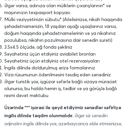
Əgər varsa, adınıza olan mülklərin çıxarışlarının* və
maşınınızın texpasport kopyası
Mülki vəziyyətinizin sübutu* (Ailəlisinizsə, nikah haqqında
şəhadətnamənizin, 18 yaşdan aşağı uşaqlarınız varsa,
doğum haqqında şəhadətnamələrinin və ya nikahınız
pozulubsa, nikahın pozulmasına dair sənədin surəti)
3.5x4.5 ölçüdə, ağ fonda şəkliniz
Səyahətiniz üçün etdiyiniz aviabilet bronları
Səyahətiniz üçün etdiyiniz otel rezervasiyaları
İngilis dilində doldurulmuş ərizə formalarınız
Viza rüsumunun ödənilməsini təsdiq edən sənədiniz
Əgər turistik yox, işgüzar səfərlə bağlı vizaya müraciət
olunursa, bu halda həmin iş, tədbir və ya görüşlə bağlı
rəsmi dəvət məktubu
Üzərində “*” işarəsi ilə qeyd etdiyimiz sənədlər səfirliyə
ingilis dilində təqdim olunmalıdır.
Əgər siz sənədin
orijinalını ingilis dilində yox, azərbaycanca əldə etmisinizsə,