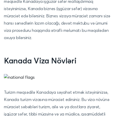
məqsədlə Kanadaya işgüzar səfər reallaşdırmaq
istəyirsinizsə, Kanada biznes (işgüzar səfər) vizasına
müraciət edə bilərsiniz. Biznes vizaya müraciət zamanı sizə
hansı sənədlərin lazım olacağı, dəvət məktubu və ümumi
viza proseduru haqqında ətraflı məlumatı bu məqalədən
oxuya bilərsiniz.
Kanada
Viza Növləri
Turizm məqsədilə Kanadaya səyahət etmək istəyirsinizsə,
Kanada turizm vizasına müraciət edirsiniz. Bu viza növünə
müraciət səbəbləri turizm, ailə və ya dostlara ziyarət,
işgüzar səfər, tibbi müayinə və ya müalicə, qısamüddətli