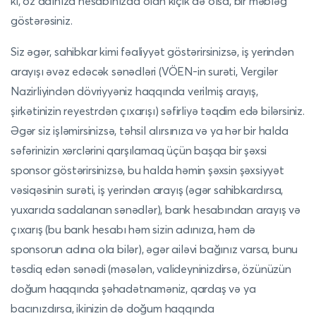
ki, öz adınıza hesabınızda olan kiçik də olsa, bir məbləğ
göstərəsiniz.
Siz əgər, sahibkar kimi fəaliyyət göstərirsinizsə, iş yerindən
arayışı əvəz edəcək sənədləri (VÖEN-in surəti, Vergilər
Nazirliyindən dövriyyəniz haqqında verilmiş arayış,
şirkətinizin reyestrdən çıxarışı) səfirliyə təqdim edə bilərsiniz.
Əgər siz işləmirsinizsə, təhsil alırsınıza və ya hər bir halda
səfərinizin xərclərini qarşılamaq üçün başqa bir şəxsi
sponsor göstərirsinizsə, bu halda həmin şəxsin şəxsiyyət
vəsiqəsinin surəti, iş yerindən arayış (əgər sahibkardırsa,
yuxarıda sadalanan sənədlər), bank hesabından arayış və
çıxarış (bu bank hesabı həm sizin adınıza, həm də
sponsorun adına ola bilər), əgər ailəvi bağınız varsa, bunu
təsdiq edən sənədi (məsələn, valideyninizdirsə, özünüzün
doğum haqqında şəhadətnaməniz, qardaş və ya
bacınızdırsa, ikinizin də doğum haqqında