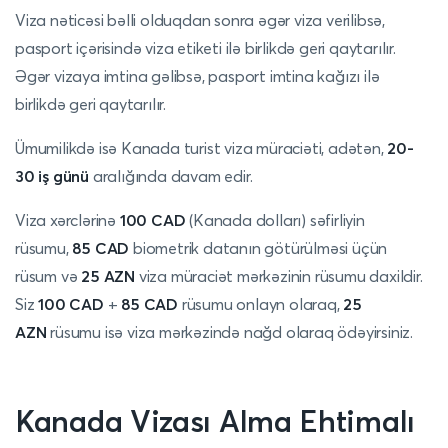
Viza nəticəsi bəlli olduqdan sonra əgər viza verilibsə,
pasport içərisində viza etiketi ilə birlikdə geri qaytarılır.
Əgər vizaya imtina gəlibsə, pasport imtina kağızı ilə
birlikdə geri qaytarılır.
Ümumilikdə isə Kanada turist viza müraciəti, adətən,
20-
30 iş günü
aralığında davam edir.
Viza xərclərinə
100 CAD
(Kanada dolları) səfirliyin
rüsumu,
85 CAD
biometrik datanın götürülməsi üçün
rüsum və
25 AZN
viza müraciət mərkəzinin rüsumu daxildir.
Siz
100 CAD
+
85 CAD
rüsumu onlayn olaraq,
25
AZN
rüsumu isə viza mərkəzində nağd olaraq ödəyirsiniz.
Kanada
Vizası Alma Ehtimalı