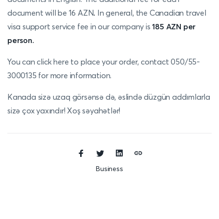
document will be 16 AZN
.
In general, the Canadian travel
visa support service fee in our company
is
185 AZN per
person.
You can click here
to place your order
, contact 050/55-
3000135 for more information.
Kanada sizə uzaq görsənsə də, əslində düzgün addımlarla
sizə çox yaxındır! Xoş səyahətlər!
Business