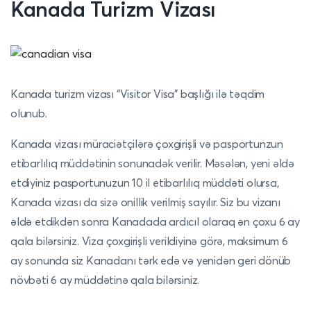
Kanada
Turizm
Vizası
Kanada turizm vizası “Visitor Visa” başlığı ilə təqdim
olunub.
Kanada vizası müraciətçilərə çoxgirişli və pasportunzun
etibarlılıq müddətinin sonunadək verilir. Məsələn, yeni əldə
etdiyiniz pasportunuzun 10 il etibarlılıq müddəti olursa,
Kanada vizası da sizə onillik verilmiş sayılır. Siz bu vizanı
əldə etdikdən sonra Kanadada ardıcıl olaraq ən çoxu 6 ay
qala bilərsiniz. Viza çoxgirişli verildiyinə görə, maksimum 6
ay sonunda siz Kanadanı tərk edə və yenidən geri dönüb
növbəti 6 ay müddətinə qala bilərsiniz.