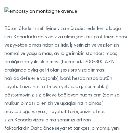
Bütün ölkələrin səfirliyinə viza müraciəti edərkən olduğu
kimi Kanadada da sizin viza alma şansınız profilinizin hansı
vəziyyətdə olmasından asılıdır. İş yerinizin və vəzifənizin
normal və yaxşı olması, aylıq gəlirinizin standart maaş
aralığından yüksək olması (təcrübədə 700-800 AZN
aralığında aylıq gəliri olan şəxslərə viza alınması
halı da dəfələrlə yaşanıb), bank hesabınızda bütün
səyahətinizi əhatə etməyə yetəcək qədər məbləğ
göstərməyiniz, sizi ölkəyə bağlayan nüansların (adınıza
mülkün olması, ailənizin və uşaqlarınızın olması)
mövcudluğu və yaxşı səyahət tarixçənizin olması
sizin Kanada vizası alma şansınızı artıran
faktorlardır. Daha öncə səyahət tarixçəsi olmamış, yəni