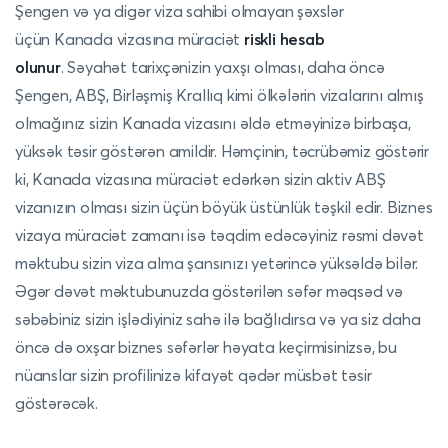
Şengen və ya digər viza sahibi olmayan şəxslər
üçün Kanada vizasına müraciət
riskli hesab
olunur
. Səyahət tarixçənizin yaxşı olması, daha öncə
Şengen, ABŞ, Birləşmiş Krallıq kimi ölkələrin vizalarını almış
olmağınız sizin Kanada vizasını əldə etməyinizə birbaşa,
yüksək təsir göstərən amildir. Həmçinin, təcrübəmiz göstərir
ki, Kanada vizasına müraciət edərkən sizin aktiv ABŞ
vizanızın olması sizin üçün böyük üstünlük təşkil edir. Biznes
vizaya müraciət zamanı isə təqdim edəcəyiniz rəsmi dəvət
məktubu sizin viza alma şansınızı yetərincə yüksəldə bilər.
Əgər dəvət məktubunuzda göstərilən səfər məqsəd və
səbəbiniz sizin işlədiyiniz sahə ilə bağlıdırsa və ya siz daha
öncə də oxşar biznes səfərlər həyata keçirmisinizsə, bu
nüanslar sizin profilinizə kifayət qədər müsbət təsir
göstərəcək.