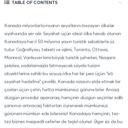
TABLE OF CONTENTS
Kanada milyonlarla insanın xəyallarını bəzəyən ölkələr
siyahısında yer alır. Səyahət üçün ideal ölkə hesab olunan
Kanadaya hər il 50 milyona yaxın turistik səbəblərlə üz
tutur. Coğrafiyası, təbiəti və iqlimi, Toronto, Ottava,
Monreal, Vankuver kimi böyük turistik şəhərləri, Niaqara
şəlaləsi, sadalamaqla bitməyəcək sayda turizm
obyektlərinə sahib bu soyuq ölkə hər bir şəxs üçün “isti
səyahət hədəfinə” çevrilib. Kanada vizasını əldə etmək bir
çoxları üçün çətin, hətta mümkünsüz görünə bilər. Ancaq
düzgün prosedur apararaq, həmçinin düzgün seçimlər edib
şansınızı artıracaq faktorları öyrənərək mümkünsüz
görünəni mümkün edə bilərsiniz! Kanadaya həmçinin, tez-
tez biznes məqsədli səfərlər də təşkil olunur. Əgər siz də bu