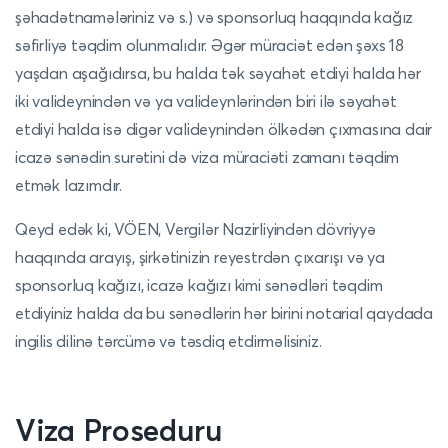
şəhadətnamələriniz və s.) və sponsorluq haqqında kağız
səfirliyə təqdim olunmalıdır. Əgər müraciət edən şəxs 18
yaşdan aşağıdırsa, bu halda tək səyahət etdiyi halda hər
iki valideynindən və ya valideynlərindən biri ilə səyahət
etdiyi halda isə digər valideynindən ölkədən çıxmasına dair
icazə sənədin surətini də viza müraciəti zamanı təqdim
etmək lazımdır.
Qeyd edək ki, VÖEN, Vergilər Nazirliyindən dövriyyə
haqqında arayış, şirkətinizin reyestrdən çıxarışı və ya
sponsorluq kağızı, icazə kağızı kimi sənədləri təqdim
etdiyiniz halda da bu sənədlərin hər birini notarial qaydada
ingilis dilinə tərcümə və təsdiq etdirməlisiniz.
Viza Proseduru