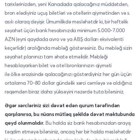
tarixlərinizdən, yəni Kanadada qalacağınız müddətdən,
bron elədiyiniz uçuş biletləri və otellərin qiymətindən və s.
asılı olaraq dəyişir. Ümumilikdə məsləhətdir ki, bir həftəlik
səyahət üçün bank hesabınızda minimum 5.000-7.000
AZN (eyni qaydada avro və ya ABŞ dolları ekvivalenti
keçərlidir) aralığında məbləğ göstərəsiniz. Bu məbləğ sizin
səyahət planınızı tam əhatə etməlidir. Məbləği
hesablayarkən bilet və otel bronlarınızın qiyməti
ilə ölkə ərazisində qalacağınızı göstərdiyiniz hər gün üçün
ortalama 70-80 dollar gündəlik xərci cəmləyə və aldığınız
rəqəmdən biraz daha yüksəyini nəzərdə tuta bilərsiniz.
Əgər xərcləriniz sizi dəvət edən qurum tərəfindən
qarşılanırsa, bu nüans mütləq şəkildə dəvət məktubunda
qeyd olunmalıdır.
Bu halda siz bank hesabınızdan arayış
təqdim etməyə bilərsiniz, ancaq hər bir halda məsləhətdir