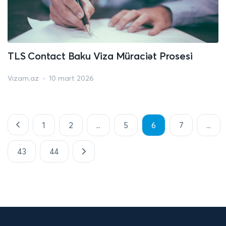
TLS Contact Baku Viza Müraciət Prosesi
Vizam.az
10 mart 2026
1
2
...
5
6
7
...
43
44