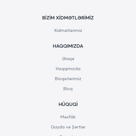
BIZIM XIDMƏTLƏRIMIZ
Xidmətlərimiz
HAQQIMIZDA
Əlaqə
Haqqımızda
Bloqerlərimiz
Bloq
HÜQUQI
Məxfilik
Qayda və Şərtlər