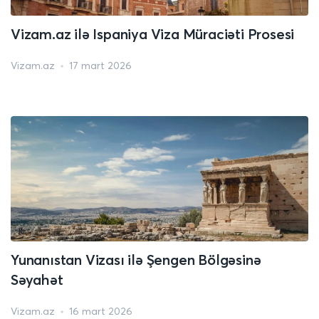
Vizam.az ilə Ispaniya Viza Müraciəti Prosesi
Vizam.az
17 mart 2026
Yunanıstan Vizası ilə Şengen Bölgəsinə
Səyahət
Vizam.az
16 mart 2026