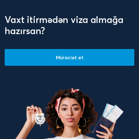
Vaxt itirmədən viza almağa
hazırsan?
Müraciət et