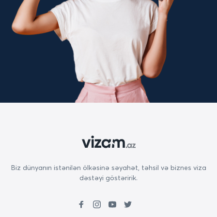
Biz dünyanın istənilən ölkəsinə səyahət, təhsil və biznes viza
dəstəyi göstəririk.