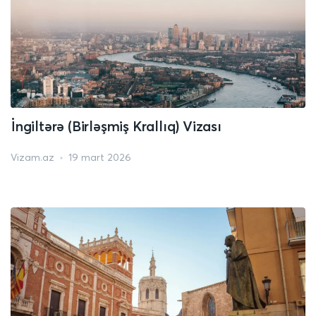
İngiltərə (Birləşmiş Krallıq) Vizası
Vizam.az
19 mart 2026