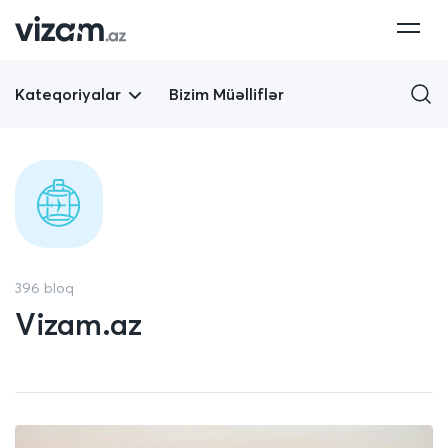
Kateqoriyalar
Bizim Müəlliflər
396 bloq
Vizam.az