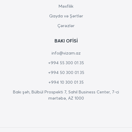
Məxfilik
Qayda və Şərtlər
Çərəzlər
BAKI OFISI
info@vizam.az
+994 55 300 01 35
+994 50 300 01 35
+994 10 300 01 35
Bakı şəh, Bülbül Prospekti 7, Sahil Business Center, 7-ci
mərtəbə, AZ 1000