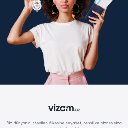
Biz dünyanın istənilən ölkəsinə səyahət, təhsil və biznes viza