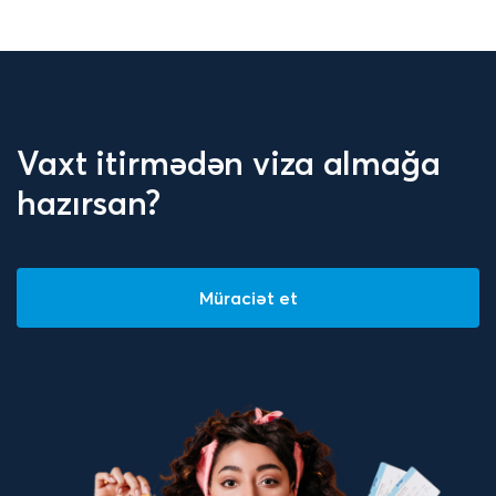
Vaxt itirmədən viza almağa
hazırsan?
Müraciət et