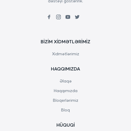
dəstəyi göstəririk.
BIZIM XIDMƏTLƏRIMIZ
Xidmətlərimiz
HAQQIMIZDA
Əlaqə
Haqqımızda
Bloqerlərimiz
Bloq
HÜQUQI