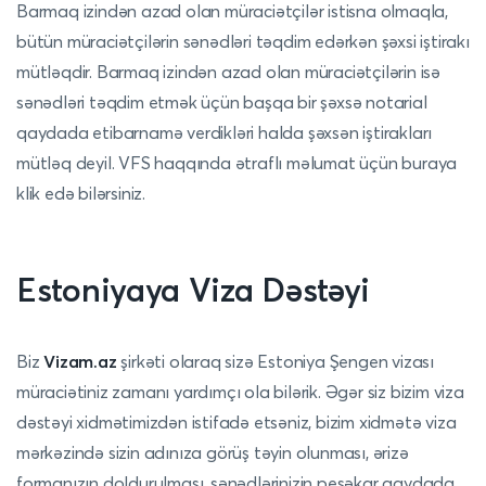
Barmaq izindən azad olan müraciətçilər istisna olmaqla,
bütün müraciətçilərin sənədləri təqdim edərkən şəxsi iştirakı
mütləqdir. Barmaq izindən azad olan müraciətçilərin isə
sənədləri təqdim etmək üçün başqa bir şəxsə notarial
qaydada etibarnamə verdikləri halda şəxsən iştirakları
mütləq deyil.
VFS haqqında ətraflı məlumat üçün buraya
klik edə bilərsiniz.
Estoniyaya Viza Dəstəyi
Biz
Vizam.az
şirkəti olaraq sizə Estoniya Şengen vizası
müraciətiniz zamanı yardımçı ola bilərik.
Əgər siz bizim viza
dəstəyi xidmətimizdən istifadə etsəniz, bizim xidmətə viza
mərkəzində sizin adınıza görüş təyin olunması, ərizə
formanızın doldurulması, sənədlərinizin peşəkar qaydada