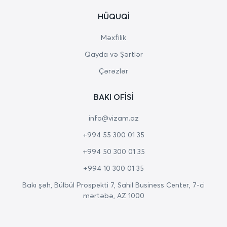
HÜQUQI
Məxfilik
Qayda və Şərtlər
Çərəzlər
BAKI OFISI
info@vizam.az
+994 55 300 01 35
+994 50 300 01 35
+994 10 300 01 35
Bakı şəh, Bülbül Prospekti 7, Sahil Business Center, 7-ci
mərtəbə, AZ 1000