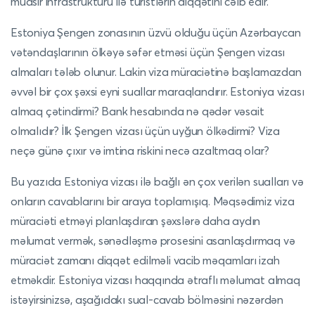
müasir infrastrukturu ilə turistlərin diqqətini cəlb edir.
Estoniya Şengen zonasının üzvü olduğu üçün Azərbaycan
vətəndaşlarının ölkəyə səfər etməsi üçün Şengen vizası
almaları tələb olunur. Lakin viza müraciətinə başlamazdan
əvvəl bir çox şəxsi eyni suallar maraqlandırır. Estoniya vizası
almaq çətindirmi? Bank hesabında nə qədər vəsait
olmalıdır? İlk Şengen vizası üçün uyğun ölkədirmi? Viza
neçə günə çıxır və imtina riskini necə azaltmaq olar?
Bu yazıda Estoniya vizası ilə bağlı ən çox verilən sualları və
onların cavablarını bir araya toplamışıq. Məqsədimiz viza
müraciəti etməyi planlaşdıran şəxslərə daha aydın
məlumat vermək, sənədləşmə prosesini asanlaşdırmaq və
müraciət zamanı diqqət edilməli vacib məqamları izah
etməkdir. Estoniya vizası haqqında ətraflı məlumat almaq
istəyirsinizsə, aşağıdakı sual-cavab bölməsini nəzərdən