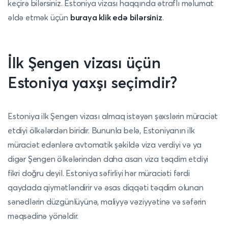
keçirə bilərsiniz.
Estoniya vizası haqqında ətraflı məlumat
əldə etmək üçün
buraya klik edə bilərsiniz
.
İlk Şengen vizası üçün
Estoniya yaxşı seçimdir?
Estoniya ilk Şengen vizası almaq istəyən şəxslərin müraciət
etdiyi ölkələrdən biridir. Bununla belə, Estoniyanın ilk
müraciət edənlərə avtomatik şəkildə viza verdiyi və ya
digər Şengen ölkələrindən daha asan viza təqdim etdiyi
fikri doğru deyil. Estoniya səfirliyi hər müraciəti fərdi
qaydada qiymətləndirir və əsas diqqəti təqdim olunan
sənədlərin düzgünlüyünə, maliyyə vəziyyətinə və səfərin
məqsədinə yönəldir.