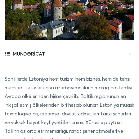
MÜNDƏRICAT
Son illərdə Estoniya həm turizm, həm biznes, həm də təhsil
məqsədli səfərlər üçün azərbaycanlıların maraq göstərdiyi
Avropa ölkələrindən birinə çevrilib. Baltik regionunun ən
inkişaf etmiş ölkələrindən biri hesab olunan Estoniya müasir
texnologiyaları, rəqəmsal dövlət xidmətləri, tarixi şəhərləri
və yüksək həyat keyfiyyəti ilə tanınır. Xüsusilə paytaxt
Tallinn öz orta əsr memarlığı, rahat şəhər atmosferi və