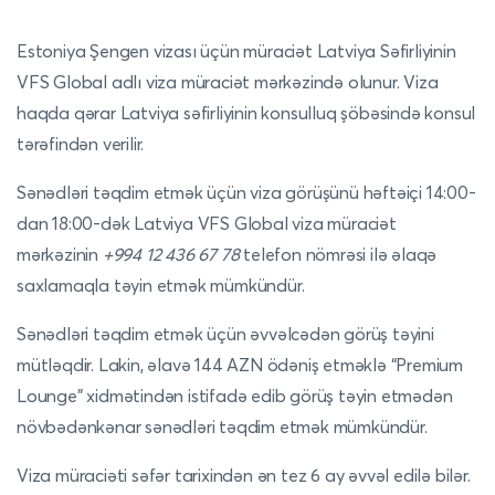
Estoniya Şengen vizası üçün müraciət Latviya Səfirliyinin
VFS Global adlı viza müraciət mərkəzində olunur. Viza
haqda qərar Latviya səfirliyinin konsulluq şöbəsində konsul
tərəfindən verilir.
Sənədləri təqdim etmək üçün viza görüşünü həftəiçi 14:00-
dan 18:00-dək Latviya VFS Global viza müraciət
mərkəzinin
+994 12 436 67 78
telefon nömrəsi ilə əlaqə
saxlamaqla təyin etmək mümkündür.
Sənədləri təqdim etmək üçün əvvəlcədən görüş təyini
mütləqdir. Lakin, əlavə 144 AZN ödəniş etməklə “Premium
Lounge” xidmətindən istifadə edib görüş təyin etmədən
növbədənkənar sənədləri təqdim etmək mümkündür.
Viza müraciəti səfər tarixindən ən tez 6 ay əvvəl edilə bilər.