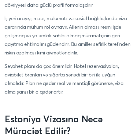
dövriyyəsi daha güclü profil formalaşdırır.
İş yeri arayışı, maaş məlumatı və sosial bağlılıqlar da viza
qərarında mühüm rol oynayır. Ailənin olması, rəsmi işdə
çalışmaq və ya əmlak sahibi olmaq müraciətçinin geri
qayıtma ehtimalını gücləndirir. Bu amillər səfirlik tərəfindən
riskin azalması kimi qiymətləndirilir.
Səyahət planı da çox önəmlidir. Hotel rezervasiyaları,
aviabilet bronları və sığorta sənədi bir-biri ilə uyğun
olmalıdır. Plan nə qədər real və məntiqli görünərsə, viza
alma şansı bir o qədər artır.
Estoniya Vizasına Necə
Müraciət Edilir?