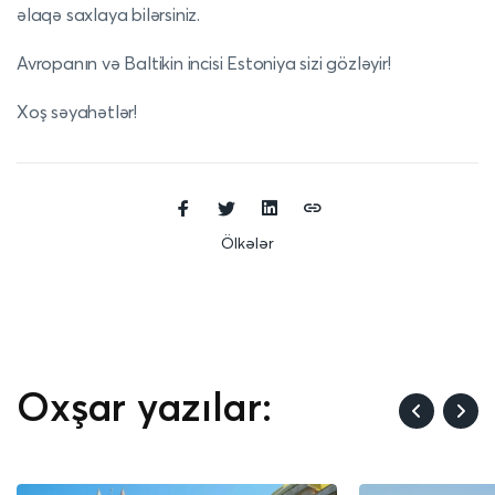
əlaqə saxlaya bilərsiniz.
Avropanın və Baltikin incisi Estoniya sizi gözləyir!
Xoş səyahətlər!
Ölkələr
Oxşar yazılar: