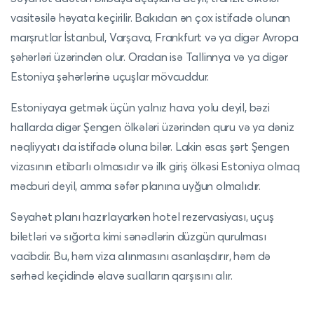
vasitəsilə həyata keçirilir. Bakıdan ən çox istifadə olunan
marşrutlar İstanbul, Varşava, Frankfurt və ya digər Avropa
şəhərləri üzərindən olur. Oradan isə Tallinnya və ya digər
Estoniya şəhərlərinə uçuşlar mövcuddur.
Estoniyaya getmək üçün yalnız hava yolu deyil, bəzi
hallarda digər Şengen ölkələri üzərindən quru və ya dəniz
nəqliyyatı da istifadə oluna bilər. Lakin əsas şərt Şengen
vizasının etibarlı olmasıdır və ilk giriş ölkəsi Estoniya olmaq
məcburi deyil, amma səfər planına uyğun olmalıdır.
Səyahət planı hazırlayarkən hotel rezervasiyası, uçuş
biletləri və sığorta kimi sənədlərin düzgün qurulması
vacibdir. Bu, həm viza alınmasını asanlaşdırır, həm də
sərhəd keçidində əlavə sualların qarşısını alır.