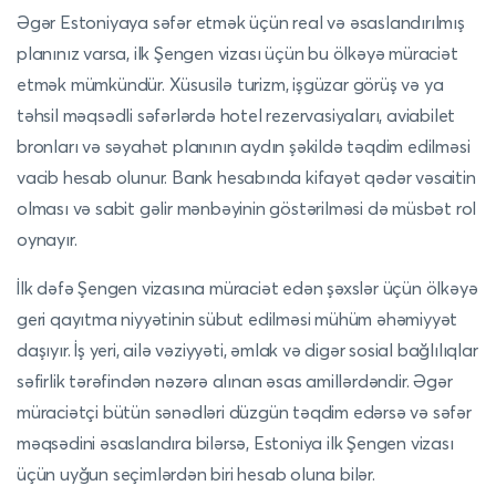
Əgər Estoniyaya səfər etmək üçün real və əsaslandırılmış
planınız varsa, ilk Şengen vizası üçün bu ölkəyə müraciət
etmək mümkündür. Xüsusilə turizm, işgüzar görüş və ya
təhsil məqsədli səfərlərdə hotel rezervasiyaları, aviabilet
bronları və səyahət planının aydın şəkildə təqdim edilməsi
vacib hesab olunur. Bank hesabında kifayət qədər vəsaitin
olması və sabit gəlir mənbəyinin göstərilməsi də müsbət rol
oynayır.
İlk dəfə Şengen vizasına müraciət edən şəxslər üçün ölkəyə
geri qayıtma niyyətinin sübut edilməsi mühüm əhəmiyyət
daşıyır. İş yeri, ailə vəziyyəti, əmlak və digər sosial bağlılıqlar
səfirlik tərəfindən nəzərə alınan əsas amillərdəndir. Əgər
müraciətçi bütün sənədləri düzgün təqdim edərsə və səfər
məqsədini əsaslandıra bilərsə, Estoniya ilk Şengen vizası
üçün uyğun seçimlərdən biri hesab oluna bilər.