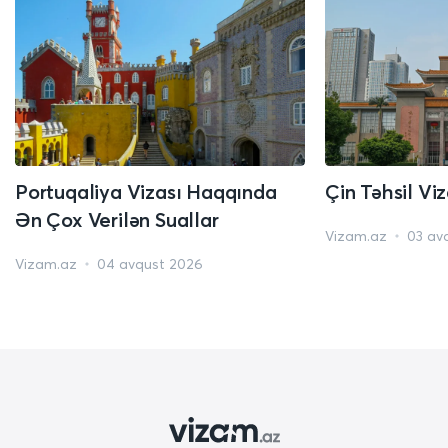
Portuqaliya Vizası Haqqında
Çin Təhsil Vi
Ən Çox Verilən Suallar
Vizam.az
03 av
Vizam.az
04 avqust 2026