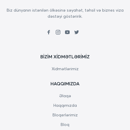
Biz dünyanın istənilən ölkəsinə səyahət, təhsil və biznes viza
dəstəyi göstəririk.
BIZIM XIDMƏTLƏRIMIZ
Xidmətlərimiz
HAQQIMIZDA
Əlaqə
Haqqımızda
Bloqerlərimiz
Bloq