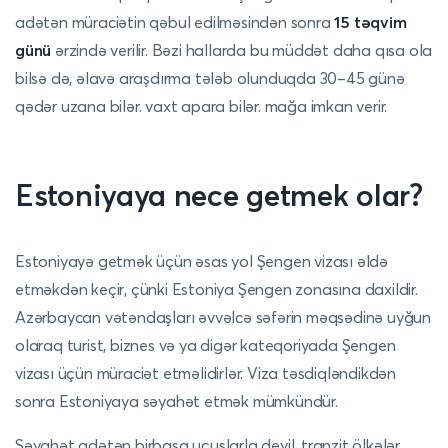
adətən müraciətin qəbul edilməsindən sonra
15 təqvim
günü
ərzində verilir. Bəzi hallarda bu müddət daha qısa ola
bilsə də, əlavə araşdırma tələb olunduqda 30–45 günə
qədər uzana bilər. vaxt apara bilər. mağa imkan verir.
Estoniyaya nece getmek olar?
Estoniyayə getmək üçün əsas yol Şengen vizası əldə
etməkdən keçir, çünki Estoniya Şengen zonasına daxildir.
Azərbaycan vətəndaşları əvvəlcə səfərin məqsədinə uyğun
olaraq turist, biznes və ya digər kateqoriyada Şengen
vizası üçün müraciət etməlidirlər. Viza təsdiqləndikdən
sonra Estoniyaya səyahət etmək mümkündür.
Səyahət adətən birbaşa uçuşlarla deyil, tranzit ölkələr