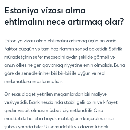
Estoniya vizası alma
ehtimalını necə artırmaq olar?
Estoniya vizası alma ehtimalını artırmaq üçün ən vacib
faktor düzgün və tam hazırlanmış sənəd paketidir. Səfirlik
müraciətçinin səfər məqsədini aydın şəkildə görməli və
onun ölkəsinə geri qayıtmaq niyyətinə əmin olmalıdır. Buna
görə də sənədlərin hər biri bir-biri ilə uyğun və real
məlumatlara əsaslanmalıdır.
Ən əsas diqqət yetirilən məqamlardan biri maliyyə
vəziyyətidir. Bank hesabında stabil gəlir axını və kifayət
qədər vəsait olması müsbət qiymətləndirilir. Qısa
müddətdə hesaba böyük məbləğlərin köçürülməsi isə
şübhə yarada bilər. Uzunmüddətli və davamlı bank