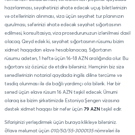
hazırlanması, səyahətinizi əhatə edəcək uçuş biletlərinizin
və otellərinizin alınması, viza üçün səyahət tur planınızın
qurulması, səfərinizi əhatə edəcək səyahət sığortasının
edilməsi, konsultasiya, viza prosedurunuzun izlənilməsi daxil
olacaq. Qeyd edək ki, səyahət sığortasının rüsumu bizim
xidmət haqqıdan əlavə hesablanacaq. Sığortanın
rüsumu adətən, 1 həftə üçün 16-18 AZN aralığında olur. Bu
sığortanı siz özünüz də etdirə bilərsiniz. Həmçinin biz sizə
sənədlərinizin notarial qaydada ingilis dilinə tərcümə və
təsdiq olunması ilə də bağlı yardımçı ola bilərik. Hər bir
sənəd üçün əlavə rüsum 16 AZN təşkil edəcək. Ümumi
olaraq isə bizim şirkətimizdə Estoniya Şengen vizasına
dəstək xidmət haqqısı bir nəfər üçün
79 AZN
təşkil edir.
Sifarişinizi yerləşdirmək üçün
buraya
klikləyə bilərsiniz.
Əlavə məlumat üçün
010/50/55-3000135
nömrələri ilə