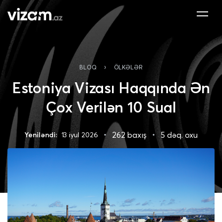
›
BLOQ
ÖLKƏLƏR
Estoniya Vizası Haqqında Ən
Çox Verilən 10 Sual
262 baxış
5 dəq. oxu
Yeniləndi:
13 iyul 2026