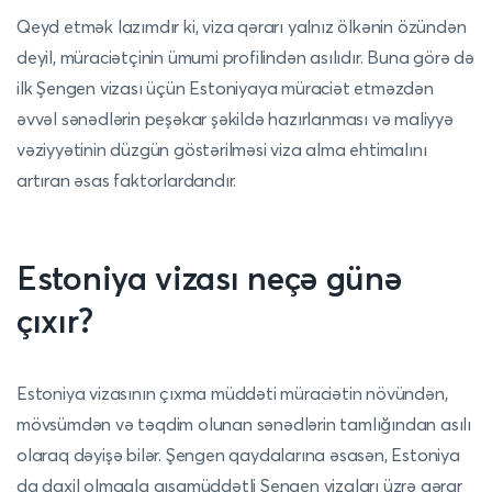
Qeyd etmək lazımdır ki, viza qərarı yalnız ölkənin özündən
deyil, müraciətçinin ümumi profilindən asılıdır. Buna görə də
ilk Şengen vizası üçün Estoniyaya müraciət etməzdən
əvvəl sənədlərin peşəkar şəkildə hazırlanması və maliyyə
vəziyyətinin düzgün göstərilməsi viza alma ehtimalını
artıran əsas faktorlardandır.
Estoniya vizası neçə günə
çıxır?
Estoniya vizasının çıxma müddəti müraciətin növündən,
mövsümdən və təqdim olunan sənədlərin tamlığından asılı
olaraq dəyişə bilər. Şengen qaydalarına əsasən, Estoniya
da daxil olmaqla qısamüddətli Şengen vizaları üzrə qərar