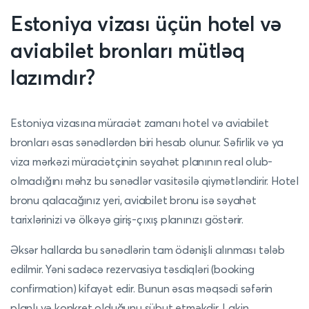
Estoniya vizası üçün hotel və
aviabilet bronları mütləq
lazımdır?
Estoniya vizasına müraciət zamanı hotel və aviabilet
bronları əsas sənədlərdən biri hesab olunur. Səfirlik və ya
viza mərkəzi müraciətçinin səyahət planının real olub-
olmadığını məhz bu sənədlər vasitəsilə qiymətləndirir. Hotel
bronu qalacağınız yeri, aviabilet bronu isə səyahət
tarixlərinizi və ölkəyə giriş-çıxış planınızı göstərir.
Əksər hallarda bu sənədlərin tam ödənişli alınması tələb
edilmir. Yəni sadəcə rezervasiya təsdiqləri (booking
confirmation) kifayət edir. Bunun əsas məqsədi səfərin
planlı və konkret olduğunu sübut etməkdir. Lakin