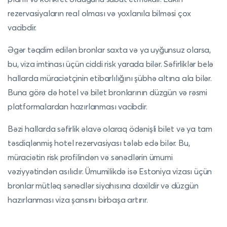
rezervasiyaların real olması və yoxlanıla bilməsi çox
vacibdir.
Əgər təqdim edilən bronlar saxta və ya uyğunsuz olarsa,
bu, viza imtinası üçün ciddi risk yarada bilər. Səfirliklər belə
hallarda müraciətçinin etibarlılığını şübhə altına ala bilər.
Buna görə də hotel və bilet bronlarının düzgün və rəsmi
platformalardan hazırlanması vacibdir.
Bəzi hallarda səfirlik əlavə olaraq ödənişli bilet və ya tam
təsdiqlənmiş hotel rezervasiyası tələb edə bilər. Bu,
müraciətin risk profilindən və sənədlərin ümumi
vəziyyətindən asılıdır. Ümumilikdə isə Estoniya vizası üçün
bronlar mütləq sənədlər siyahısına daxildir və düzgün
hazırlanması viza şansını birbaşa artırır.