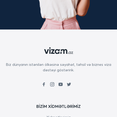
Biz dünyanın istənilən ölkəsinə səyahət, təhsil və biznes viza
dəstəyi göstəririk.
BIZIM XIDMƏTLƏRIMIZ