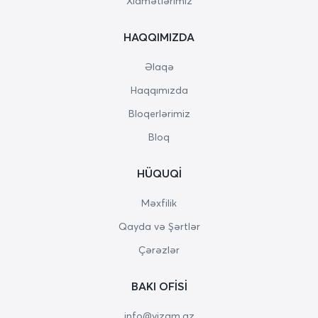
Xidmətlərimiz
HAQQIMIZDA
Əlaqə
Haqqımızda
Bloqerlərimiz
Bloq
HÜQUQI
Məxfilik
Qayda və Şərtlər
Çərəzlər
BAKI OFISI
info@vizam.az