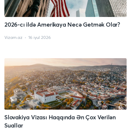
2026-cı ildə Amerikaya Necə Getmək Olar?
Vizam.az
16 iyul 2026
Slovakiya Vizası Haqqında Ən Çox Verilən
Suallar