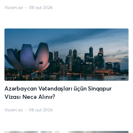
Vizam.az
08 iyul 2026
Azərbaycan Vətəndaşları üçün Sinqapur
Vizası Necə Alınır?
Vizam.az
08 iyul 2026