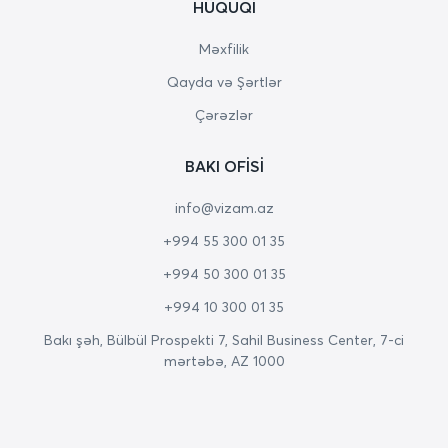
HÜQUQI
Məxfilik
Qayda və Şərtlər
Çərəzlər
BAKI OFISI
info@vizam.az
+994 55 300 01 35
+994 50 300 01 35
+994 10 300 01 35
Bakı şəh, Bülbül Prospekti 7, Sahil Business Center, 7-ci
mərtəbə, AZ 1000