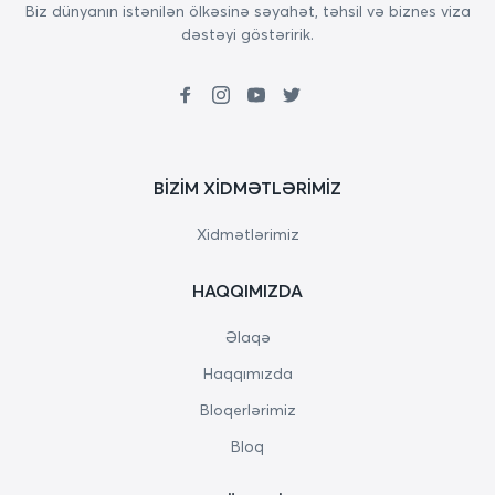
Biz dünyanın istənilən ölkəsinə səyahət, təhsil və biznes viza
dəstəyi göstəririk.
BIZIM XIDMƏTLƏRIMIZ
Xidmətlərimiz
HAQQIMIZDA
Əlaqə
Haqqımızda
Bloqerlərimiz
Bloq