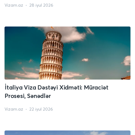
Vizam.az
28 iyul 2026
İtaliya Viza Dəstəyi Xidməti: Müraciət
Prosesi, Sənədlər
Vizam.az
22 iyul 2026