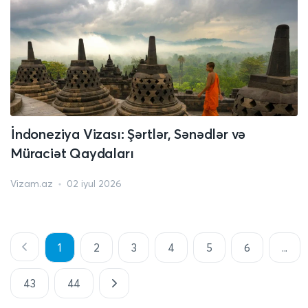
İndoneziya Vizası: Şərtlər, Sənədlər və
Müraciət Qaydaları
Vizam.az
02 iyul 2026
1
2
3
4
5
6
...
43
44