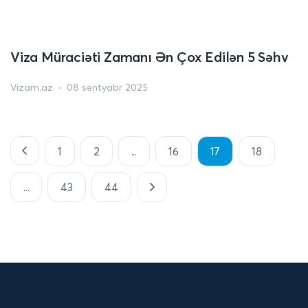
Viza Müraciəti Zamanı Ən Çox Edilən 5 Səhv
Vizam.az
08 sentyabr 2025
1
2
...
16
17
18
...
43
44