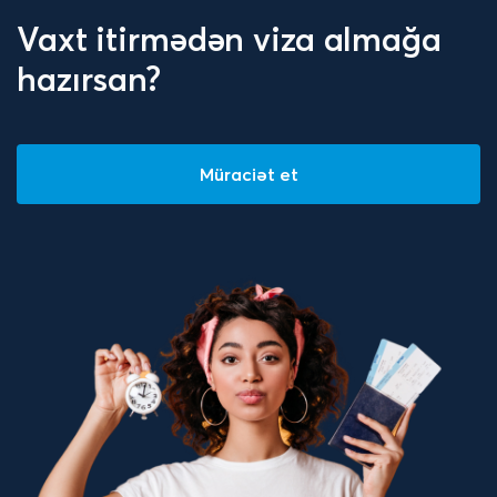
Vaxt itirmədən viza almağa
hazırsan?
Müraciət et