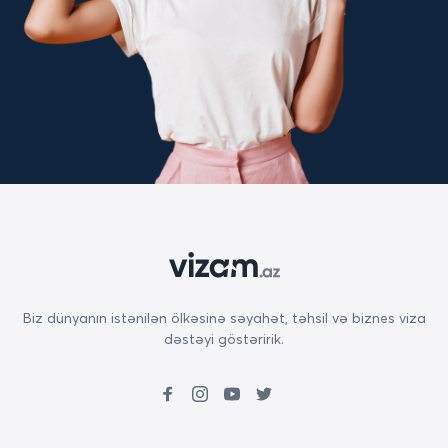
Biz dünyanın istənilən ölkəsinə səyahət, təhsil və biznes viza
dəstəyi göstəririk.