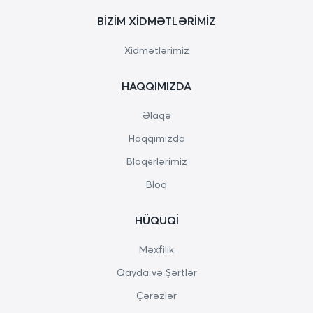
BIZIM XIDMƏTLƏRIMIZ
Xidmətlərimiz
HAQQIMIZDA
Əlaqə
Haqqımızda
Bloqerlərimiz
Bloq
HÜQUQI
Məxfilik
Qayda və Şərtlər
Çərəzlər