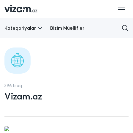
Kateqoriyalar
Bizim Müəlliflər
396 bloq
Vizam.az