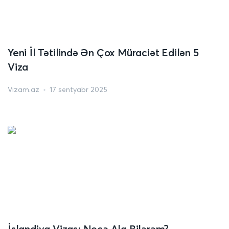
Yeni İl Tətilində Ən Çox Müraciət Edilən 5
Viza
Vizam.az
17 sentyabr 2025
İslandiya Vizası Necə Ala Bilərəm?