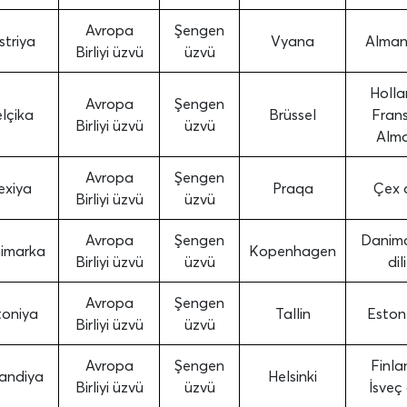
Avropa
Şengen
striya
Vyana
Alman 
Birliyi üzvü
üzvü
Holla
Avropa
Şengen
lçika
Brüssel
Frans
Birliyi üzvü
üzvü
Alm
Avropa
Şengen
exiya
Praqa
Çex d
Birliyi üzvü
üzvü
Avropa
Şengen
Danim
imarka
Kopenhagen
Birliyi üzvü
üzvü
dili
Avropa
Şengen
toniya
Tallin
Eston 
Birliyi üzvü
üzvü
Avropa
Şengen
Finla
landiya
Helsinki
Birliyi üzvü
üzvü
İsveç 