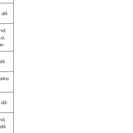
dili
nd,
ız,
an
ili
arka
dili
nd,
dili