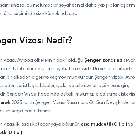
şdırırsınızsa, bu məlumatlar səyahətinizi daha yaxşı planlaşdır
 ölkə seçimində sizə kömək edəcək.
gen Vizası Nədir?
 vizası, Avropa ölkələrinin daxil olduğu
Şengen zonasına
səya
üçün tələb olunan rəsmi səyahət icazəsidir. Bu viza ilə sərhəd n
n bir ölkədən digərinə keçmək mümkündür. Şengen vizası, Avr
 edən turistlər, tələbələr, işçilər və ailə üzvləri üçün əsas giriş
dir.
Şengen Vizası haqqında detallı məlumat əldə etmək istəyirsi
dərək
2025-ci ilin Şengen Vizası Rüsumları: Ən Son Dəyişikliklər a
uza keçid edə bilərsiniz.
 vizası iki əsas kateqoriyaya bölünür:
qısa müddətli (C tipi)
və
li (D tipi)
.