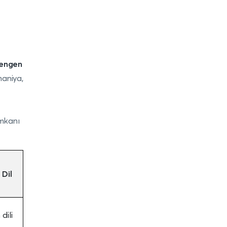
Şengen
maniya,
imkanı
 Dil
dili