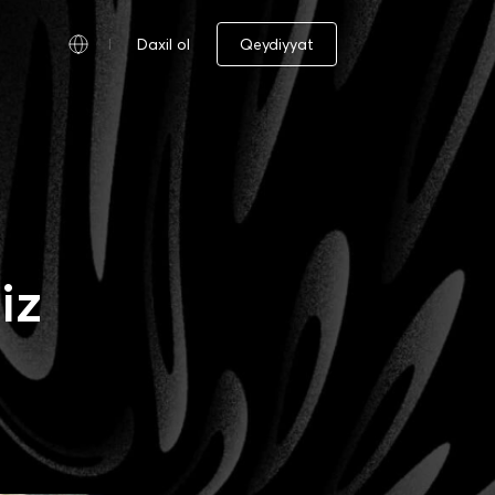
Daxil ol
Qeydiyyat
iz