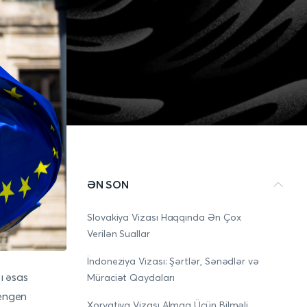
ƏN SON
Slovakiya Vizası Haqqında Ən Çox
Verilən Suallar
İndoneziya Vizası: Şərtlər, Sənədlər və
ı əsas
Müraciət Qaydaları
Şengen
Xorvatiya Vizası Almaq Üçün Bilməli