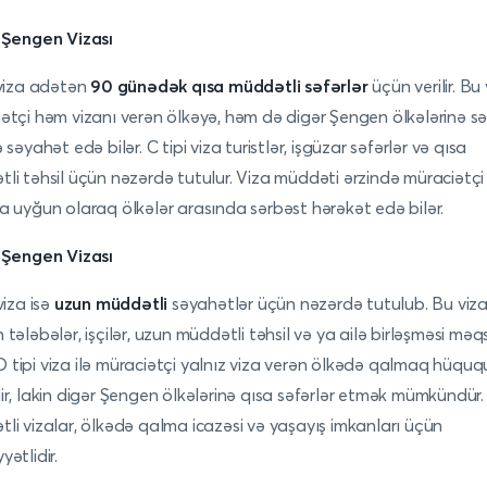
 Şengen Vizası
 viza adətən
90 günədək qısa müddətli səfərlər
üçün verilir. Bu 
ətçi həm vizanı verən ölkəyə, həm də digər Şengen ölkələrinə s
 səyahət edə bilər. C tipi viza turistlər, işgüzar səfərlər və qısa
li təhsil üçün nəzərdə tutulur. Viza müddəti ərzində müraciətçi
a uyğun olaraq ölkələr arasında sərbəst hərəkət edə bilər.
 Şengen Vizası
viza isə
uzun müddətli
səyahətlər üçün nəzərdə tutulub. Bu viz
 tələbələr, işçilər, uzun müddətli təhsil və ya ailə birləşməsi məq
r. D tipi viza ilə müraciətçi yalnız viza verən ölkədə qalmaq hüqu
ir, lakin digər Şengen ölkələrinə qısa səfərlər etmək mümkündür
li vizalar, ölkədə qalma icazəsi və yaşayış imkanları üçün
yətlidir.