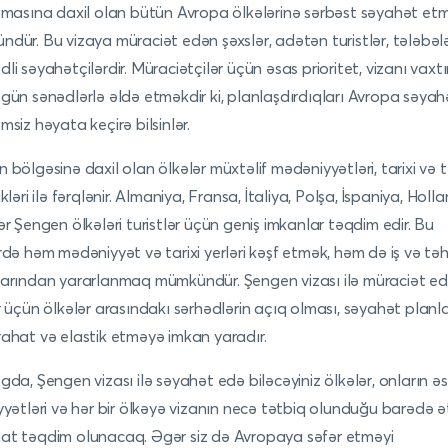
şmasına daxil olan bütün Avropa ölkələrinə sərbəst səyahət et
dür. Bu vizaya müraciət edən şəxslər, adətən turistlər, tələbələ
li səyahətçilərdir. Müraciətçilər üçün əsas prioritet, vizanı vaxt
gün sənədlərlə əldə etməkdir ki, planlaşdırdıqları Avropa səyahə
msiz həyata keçirə bilsinlər.
 bölgəsinə daxil olan ölkələr müxtəlif mədəniyyətləri, tarixi və t
kləri ilə fərqlənir. Almaniya, Fransa, İtaliya, Polşa, İspaniya, Holl
ər Şengen ölkələri turistlər üçün geniş imkanlar təqdim edir. Bu
rdə həm mədəniyyət və tarixi yerləri kəşf etmək, həm də iş və təh
arından yararlanmaq mümkündür. Şengen vizası ilə müraciət e
r üçün ölkələr arasındakı sərhədlərin açıq olması, səyahət planla
ahat və elastik etməyə imkan yaradır.
gda, Şengen vizası ilə səyahət edə biləcəyiniz ölkələr, onların ə
yyətləri və hər bir ölkəyə vizanın necə tətbiq olunduğu barədə ət
t təqdim olunacaq. Əgər siz də Avropaya səfər etməyi