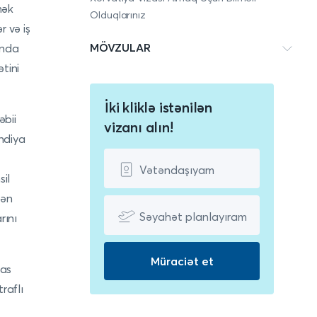
mək
Olduqlarınız
r və iş
MÖVZULAR
ında
tini
İki kliklə istənilən
əbii
vizanı alın!
andiya
Vətəndaşıyam
sil
dən
Səyahət planlayıram
rını
Müraciət et
sas
raflı