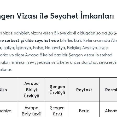
gen Vizası ilə Səyahət İmkanları
 vizası sahibləri, vizanı verən ölkəyə daxil olduqdan sonra
26 
nə sərbəst şəkildə səyahət edə
bilərlər. Bu ölkələr arasında Al
 İtaliya, İspaniya, Polşa, Hollandiya, Belçika, Avstriya, İsveç,
rka və digər Avropa ölkələri daxildir. Şengen vizası ilə sərhəd
aları minimum səviyyədədir və ölkələr arasında rahat səyahət 
olunur.
Avropa
Şengen
Ölkə
Birliyi
Paytaxt
Rəsmi
Üzvlüyü
Üzvlüyü
Avropa
Şengen
maniya
Berlin
Alman 
Birliyi üzvü
üzvü