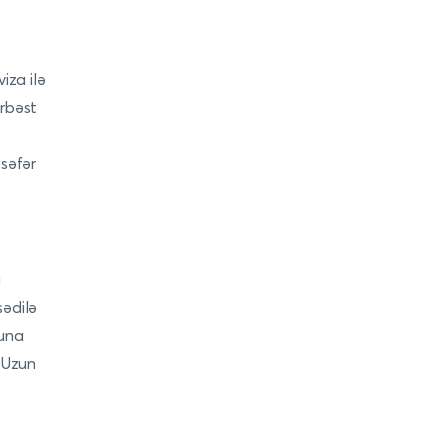
viza ilə
ərbəst
 səfər
a
sədilə
quna
. Uzun