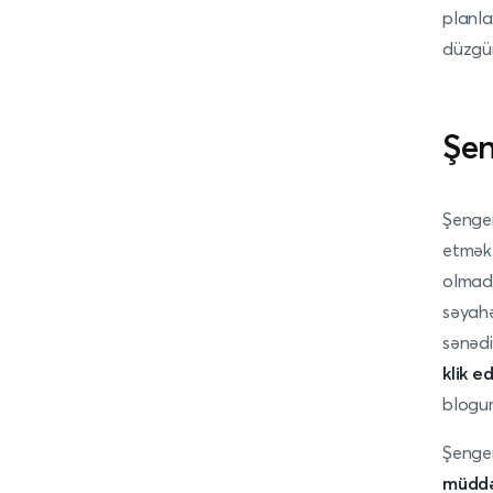
planla
düzgün
Şen
Şengen
etmək 
olmada
səyahət
sənədi
klik e
blogum
Şengen
müddət