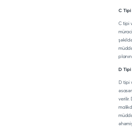
C Tipi
C tipi
müraci
şəkildə
müddət
planın
D Tipi
D tipi 
əsasən
verili
malikd
müddət
əhəmiy