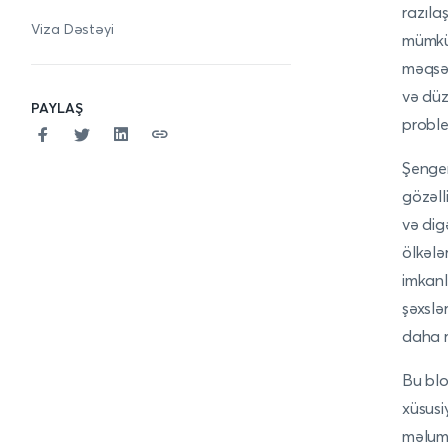
razıla
Viza Dəstəyi
mümkün
məqsəd
və düz
PAYLAŞ
proble
Şengen
gözəlli
və dig
ölkələ
imkanl
şəxslə
daha r
Bu blo
xüsusi
məluma