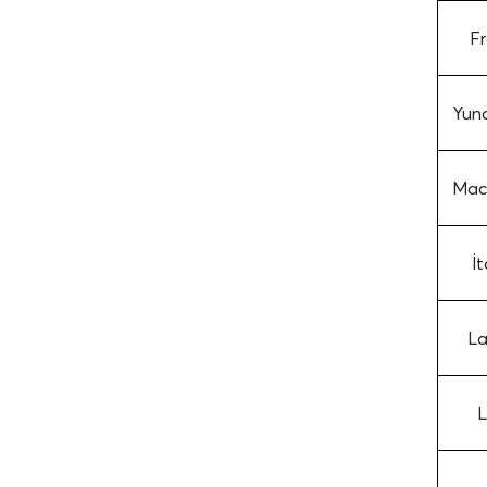
F
Yun
Mac
İt
La
L