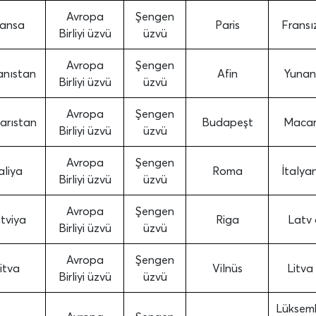
Avropa
Şengen
ransa
Paris
Fransız
Birliyi üzvü
üzvü
Avropa
Şengen
anıstan
Afin
Yunan 
Birliyi üzvü
üzvü
Avropa
Şengen
arıstan
Budapeşt
Macar 
Birliyi üzvü
üzvü
Avropa
Şengen
aliya
Roma
İtalyan
Birliyi üzvü
üzvü
Avropa
Şengen
tviya
Riga
Latv d
Birliyi üzvü
üzvü
Avropa
Şengen
itva
Vilnüs
Litva 
Birliyi üzvü
üzvü
Lüksem