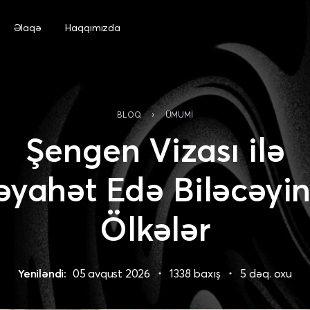
Əlaqə
Haqqımızda
›
BLOQ
ÜMUMI
Şengen Vizası ilə
əyahət Edə Biləcəyin
Ölkələr
Yeniləndi:
05 avqust 2026
1338 baxış
5 dəq. oxu