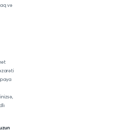
maq və
hət
əzarəti
opaya
nizsə,
dlı
uzun