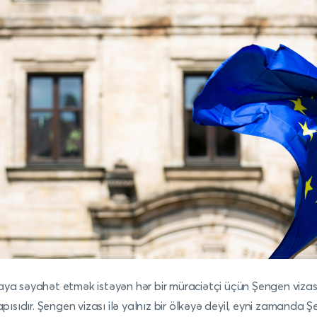
ya səyahət etmək istəyən hər bir müraciətçi üçün Şengen vizas
qapısıdır. Şengen vizası ilə yalnız bir ölkəyə deyil, eyni zamanda 