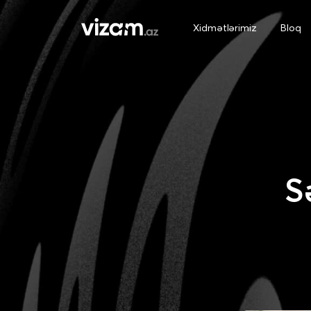
Xidmətlərimiz
Bloq
S