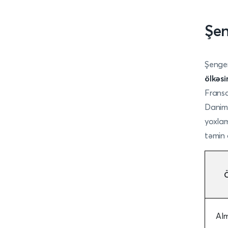
Şen
Şengen
ölkəsi
Fransa,
Danima
yoxlam
təmin 
Al