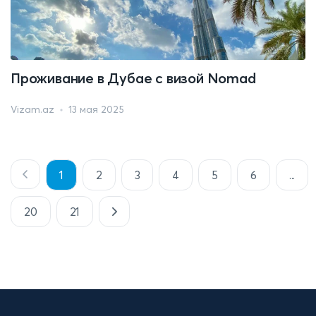
Проживание в Дубае с визой Nomad
Vizam.az
13 мая 2025
1
2
3
4
5
6
...
20
21