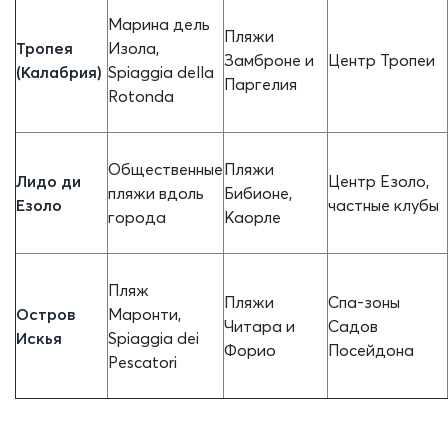
Марина дель
Пляжи
Тропея
Изола,
Замброне и
Центр Тропеи
(Калабрия)
Spiaggia della
Паргелия
Rotonda
Общественные
Пляжи
Лидо ди
Центр Езоло,
пляжи вдоль
Бибионе,
Езоло
частные клубы
города
Каорле
Пляж
Пляжи
Спа-зоны
Остров
Маронти,
Читара и
Садов
Искья
Spiaggia dei
Форио
Посейдона
Pescatori