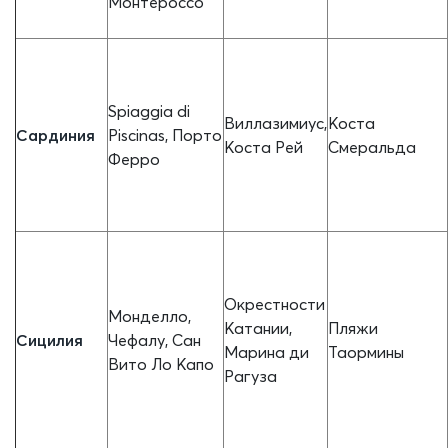
Монтероссо
Spiaggia di
Виллазимиус,
Коста
Сардиния
Piscinas, Порто
Коста Рей
Смеральда
Ферро
Окрестности
Монделло,
Катании,
Пляжи
Сицилия
Чефалу, Сан
Марина ди
Таормины
Вито Ло Капо
Рагуза