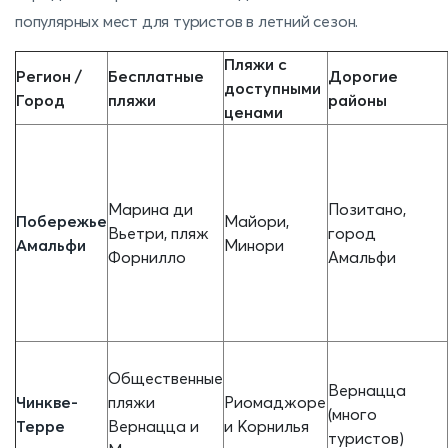
популярных мест для туристов в летний сезон.
Пляжи с
Регион /
Бесплатные
Дорогие
доступными
Город
пляжи
районы
ценами
Марина ди
Позитано,
Побережье
Майори,
Вьетри, пляж
город
Амальфи
Минори
Форнилло
Амальфи
Общественные
Вернацца
Чинкве-
пляжи
Риомаджоре
(много
Терре
Вернацца и
и Корнилья
туристов)