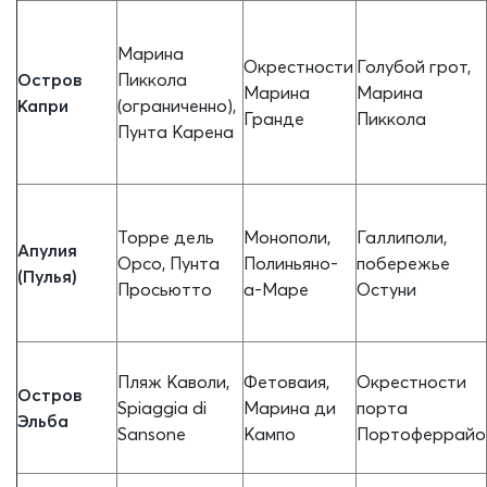
Марина
Окрестности
Голубой грот,
Остров
Пиккола
Марина
Марина
Капри
(ограниченно),
Гранде
Пиккола
Пунта Карена
Торре дель
Монополи,
Галлиполи,
Апулия
Орсо, Пунта
Полиньяно-
побережье
(Пулья)
Просьютто
а-Маре
Остуни
Пляж Каволи,
Фетоваия,
Окрестности
Остров
Spiaggia di
Марина ди
порта
Эльба
Sansone
Кампо
Портоферрайо