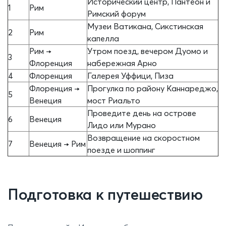
Исторический центр, Пантеон и
1
Рим
Римский форум
Музеи Ватикана, Сикстинская
2
Рим
капелла
Рим →
Утром поезд, вечером Дуомо и
3
Флоренция
набережная Арно
4
Флоренция
Галерея Уффици, Пиза
Флоренция →
Прогулка по району Каннареджо,
5
Венеция
мост Риальто
Проведите день на острове
6
Венеция
Лидо или Мурано
Возвращение на скоростном
7
Венеция → Рим
поезде и шоппинг
Подготовка к путешествию