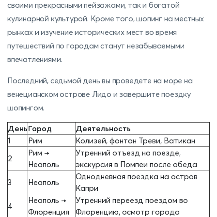
своими прекрасными пейзажами, так и богатой
кулинарной культурой. Кроме того, шопинг на местных
рынках и изучение исторических мест во время
путешествий по городам станут незабываемыми
впечатлениями.
Последний, седьмой день вы проведете на море на
венецианском острове Лидо и завершите поездку
шопингом.
День
Город
Деятельность
1
Рим
Колизей, фонтан Треви, Ватикан
Рим →
Утренний отъезд на поезде,
2
Неаполь
экскурсия в Помпеи после обеда
Однодневная поездка на остров
3
Неаполь
Капри
Неаполь →
Утренний переезд поездом во
4
Флоренция
Флоренцию, осмотр города