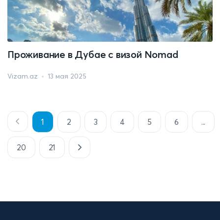
Проживание в Дубае с визой Nomad
Vizam.az
13 мая 2025
1
2
3
4
5
6
...
20
21