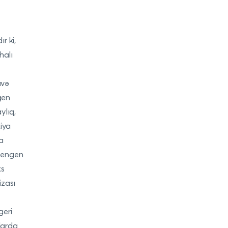
r ki,
halı
avə
gen
ylıq,
xiya
a
 Şengen
ks
izası
geri
llarda