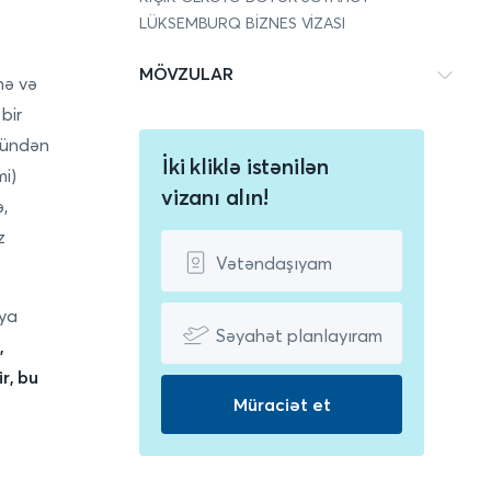
LÜKSEMBURQ BİZNES VİZASI
MÖVZULAR
nə və
bir
 gündən
İki kliklə istənilən
mi)
vizanı alın!
,
z
Vətəndaşıyam
iya
Səyahət planlayıram
,
r, bu
Müraciət et