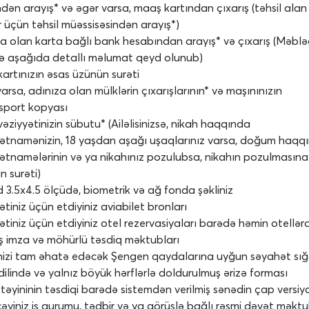
indən arayış* və əgər varsa, maaş kartından çıxarış (təhsil alan
r üçün təhsil müəssisəsindən arayış*)
a olan karta bağlı bank hesabından arayış* və çıxarış (Məbl
ə aşağıda detallı məlumat qeyd olunub)
artınızın əsas üzünün surəti
arsa, adınıza olan mülklərin çıxarışlarının* və maşınınızın
sport kopyası
vəziyyətinizin sübutu* (Ailəlisinizsə, nikah haqqında
ətnamənizin, 18 yaşdan aşağı uşaqlarınız varsa, doğum haqq
tnamələrinin və ya nikahınız pozulubsa, nikahın pozulmasına
n surəti)
 3.5x4.5 ölçüdə, biometrik və ağ fonda şəkliniz
tiniz üçün etdiyiniz aviabilet bronları
tiniz üçün etdiyiniz otel rezervasiyaları barədə həmin otellər
ş imza və möhürlü təsdiq məktubları
nizi tam əhatə edəcək Şengen qaydalarına uyğun səyahət sığ
s dilində və yalnız böyük hərflərlə doldurulmuş ərizə forması
təyininin təsdiqi barədə sistemdən verilmiş sənədin çap versiy
yiniz iş qurumu, tədbir və ya görüşlə bağlı rəsmi dəvət məkt