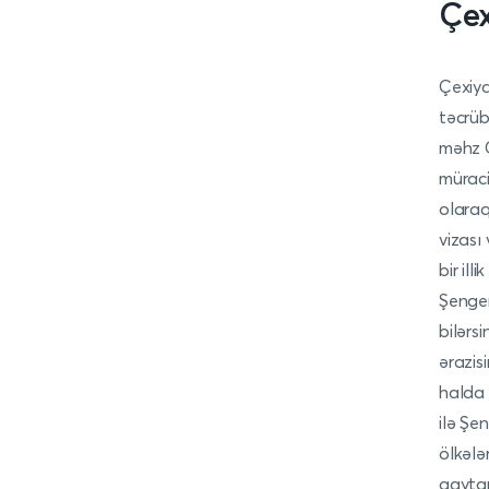
Çex
Çexiya 
təcrüb
məhz Ç
müraci
olaraq
vizası 
bir ill
Şengen
bilərs
ərazisi
halda 
ilə Şe
ölkələ
qaytar