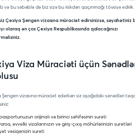
b və bu səbəblə də biz sizə bu riskdən qaçınmağı tövsiyə edirik.
iz Çexiya Şengen vizasına müraciət edirsinizsə, səyahətiniz 
yı olaraq ən çox Çexiya Respublikasında qalacağınızı
məlisiniz.
iya Viza Müraciəti üçün Sənədlə
lusu
 Şengen vizasına müraciət edərkən siz aşağıdakı sənədləri təq
iniz:
 pasportunuzun orijinalı və birinci səhifəsinin surəti
arsa, əvvəlki vizalarınızın və giriş-çıxış möhürlərinizin surətləri
yət vəsiqənizin surəti