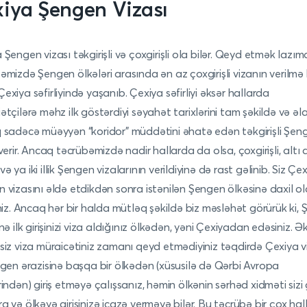
iya Şengen Vizası
Şengen vizası təkgirişli və çoxgirişli ola bilər. Qeyd etmək lazımdı
əmizdə Şengen ölkələri arasında ən az çoxgirişli vizanın verilmə 
exiya səfirliyində yaşanıb. Çexiya səfirliyi əksər hallarda
ətçilərə məhz ilk göstərdiyi səyahət tarixlərini tam şəkildə və əl
 sadəcə müəyyən “koridor” müddətini əhatə edən təkgirişli Şen
verir. Ancaq təcrübəmizdə nadir hallarda da olsa, çoxgirişli, altı a
ik və ya iki illik Şengen vizalarının verildiyinə də rast gəlinib. Siz Çe
 vizasını əldə etdikdən sonra istənilən Şengen ölkəsinə daxil ol
iniz. Ancaq hər bir halda mütləq şəkildə biz məsləhət görürük ki,
nə ilk girişinizi viza aldığınız ölkədən, yəni Çexiyadan edəsiniz. Ə
siz viza müraicətiniz zamanı qeyd etmədiyiniz təqdirdə Çexiya v
ngen ərazisinə başqa bir ölkədən (xüsusilə də Qərbi Avropa
rindən) giriş etməyə çalışsanız, həmin ölkənin sərhəd xidməti sizi 
a və ölkəyə girişinizə icazə verməyə bilər. Bu təcrübə bir çox ha