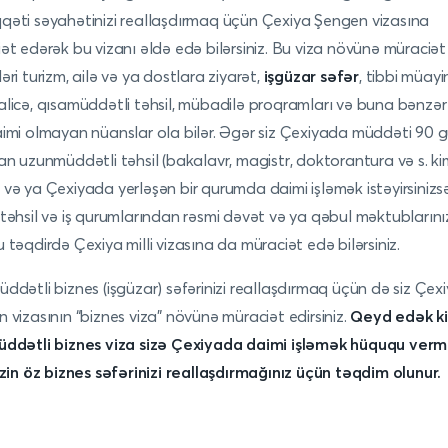
əti səyahətinizi reallaşdırmaq üçün Çexiya Şengen vizasına
ət edərək bu vizanı əldə edə bilərsiniz. Bu viza növünə müraciət
əri turizm, ailə və ya dostlara ziyarət,
işgüzar səfər
, tibbi müayi
licə, qısamüddətli təhsil, mübadilə proqramları və buna bənzər 
imi olmayan nüanslar ola bilər. Əgər siz Çexiyada müddəti 90
an uzunmüddətli təhsil (bakalavr, magistr, doktorantura və s. ki
və ya Çexiyada yerləşən bir qurumda daimi işləmək istəyirsinizsə
təhsil və iş qurumlarından rəsmi dəvət və ya qəbul məktublarını
 təqdirdə Çexiya milli vizasına da müraciət edə bilərsiniz.
ddətli biznes (işgüzar) səfərinizi reallaşdırmaq üçün də siz Çex
 vizasının “biznes viza” növünə müraciət edirsiniz.
Qeyd edək ki
ddətli biznes viza sizə
Çexiyada
daimi işləmək hüququ vermi
izin öz biznes səfərinizi reallaşdırmağınız üçün təqdim olunur.