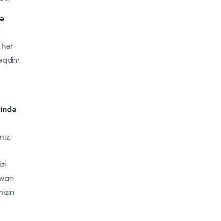
də
 hər
təqdim
rində
nız,
zi
nvan
izin