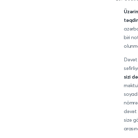
Üzərin
təqdim
azərba
biri n
olunma
Dəvət 
səfirli
sizi 
məktub
soyadı
nömrən
dəvət 
sizə g
arasın