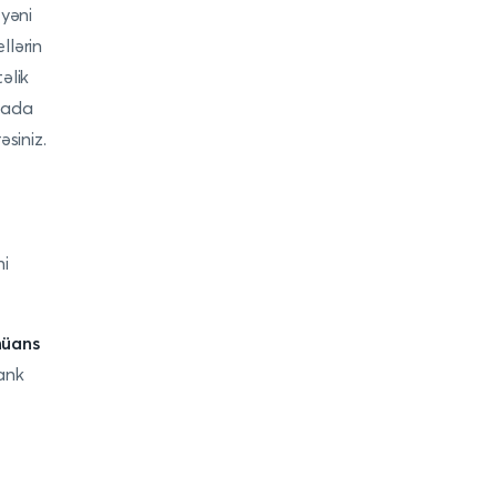
 yəni
llərin
əlik
dada
əsiniz.
ni
nüans
ank