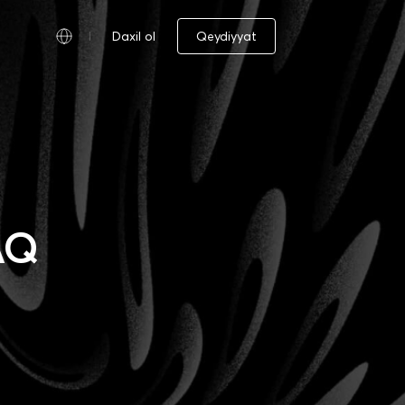
Daxil ol
Qeydiyyat
AQ