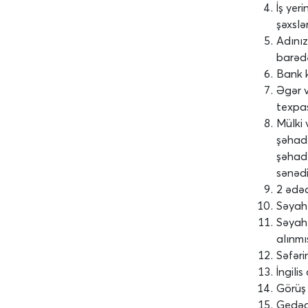
İş yer
şəxslə
Adınız
barəd
Bank k
Əgər v
texpa
Mülki 
şəhad
şəhadə
sənədi
2 ədəd
Səyahə
Səyahə
alınmı
Səfəri
İngili
Görüş 
Gedəcə