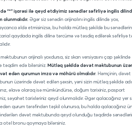
də “*” işarəsi ilə qeyd etdiyimiz sənədlər səfirliyə ingilis dilin
 olunmalıdır.
Əgər siz sənədin orijinalını ingilis dilində yox,
ycanca əldə etmisinizsə, bu halda mütləq şəkildə bu sənədlərin
otarial qaydada ingilis dilinə tərcümə və təsdiq edilərək səfirliyə 
lıdır.
məktubunun orijinalı yoxdursa, siz skan versiyasını çap şəklində
yə təqdim edə bilərsiniz.
Mütləq şəkildə dəvət məktubunun üzə
dəvət edən qurumun imza və möhürü olmalıdır
. Həmçinin, dəvət
unun üzərində dəvət edilən şəxsin, yəni sizin mütləq şəkildə adı
nız, əlavə olaraq isə mümkündürsə, doğum tarixiniz, pasport
iz, səyahət tarixləriniz qeyd olunmalıdır. Əgər qalacağınız yer si
edən qurum tərəfindən təşkil olunursa, bu halda qalacağınız ü
öndərilən dəvət məktubunda qeyd olunduğu təqdirdə sənədlərin
a otel bronu qoymaya bilərsiniz.