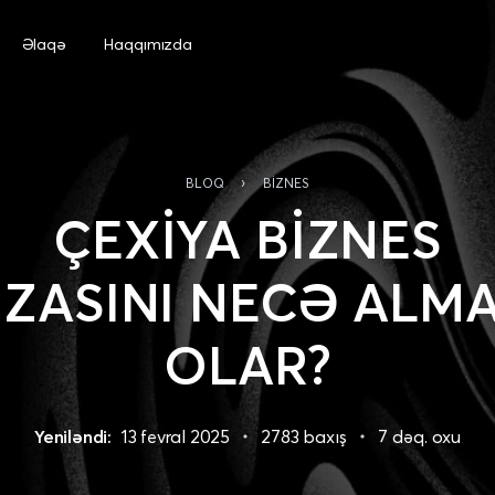
Əlaqə
Haqqımızda
›
BLOQ
BIZNES
ÇEXİYA BİZNES
İZASINI NECƏ ALM
OLAR?
Yeniləndi:
13 fevral 2025
2783 baxış
7 dəq. oxu