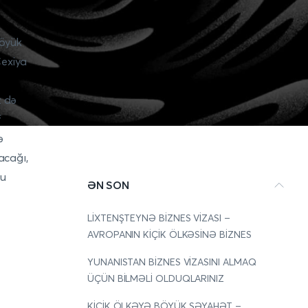
böyük
Çexiya
z də
f
ə
acağı,
bu
ƏN SON
LİXTENŞTEYNƏ BİZNES VİZASI –
AVROPANIN KİÇİK ÖLKƏSİNƏ BİZNES
YUNANISTAN BİZNES VİZASINI ALMAQ
ÜÇÜN BİLMƏLİ OLDUQLARINIZ
KİÇİK ÖLKƏYƏ BÖYÜK SƏYAHƏT –