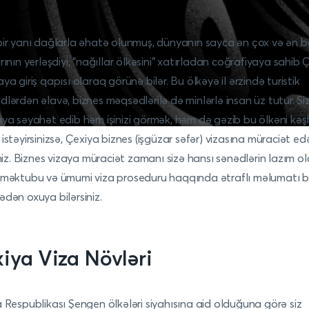
ir yanı dağlarla əhatə olunmuş, dünyanın sayca ən çox və ən 
rının yerləşdiyi, “nağıllar ölkəsini” xatırladan coğrafiyaya sahib 
ya giriş qapısı olaraq görünə bilər. Bu ölkəyə il ərzində turistik
lərdən əlavə, biznes məqsədlərilə də minlərlə insan üz tutur. Si
ya səyahət edib həm işinizi görmək, həm də gəzib bu ölkəni kəş
istəyirsinizsə, Çexiya biznes (işgüzar səfər) vizasına müraciət ed
iniz. Biznes vizaya müraciət zamanı sizə hansı sənədlərin lazım ol
məktubu və ümumi viza proseduru haqqında ətraflı məlumatı 
dən oxuya bilərsiniz.
iya Viza Növləri
 Respublikası Şengen ölkələri siyahısına aid olduğuna görə siz