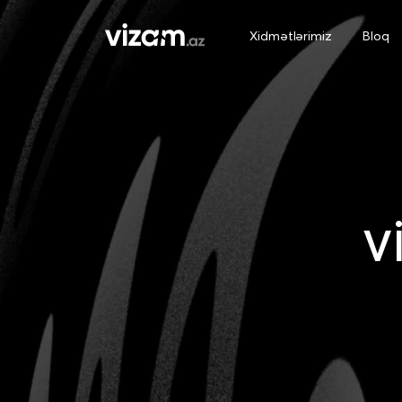
Xidmətlərimiz
Bloq
V