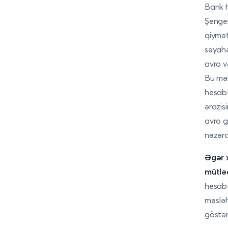
Bank h
Şengen
qiymət
səyah
avro v
Bu məb
hesabl
ərazis
avro g
nəzərd
Əgər x
mütlə
hesabı
məsləh
göstər