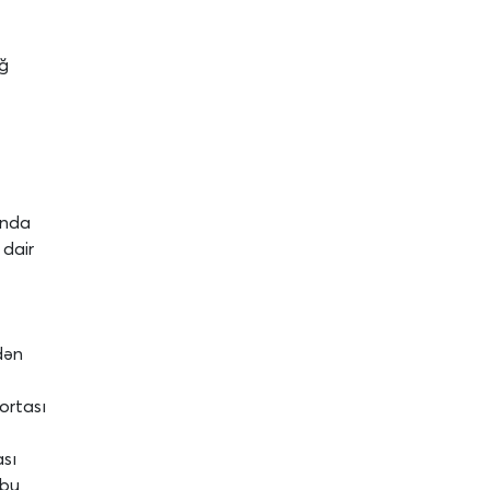
əğ
ında
 dair
dən
ortası
ası
ubu