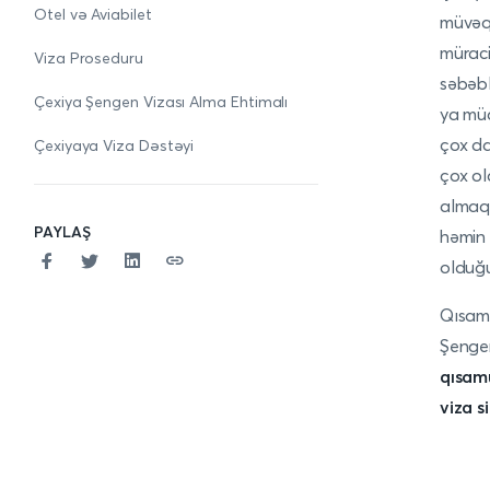
Otel və Aviabilet
müvəqq
müraci
Viza Proseduru
səbəbl
Çexiya Şengen Vizası Alma Ehtimalı
ya müa
çox da
Çexiyaya Viza Dəstəyi
çox ol
almaq 
PAYLAŞ
həmin 
olduğu
Qısamü
Şengen
qısamü
viza s