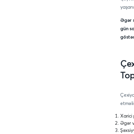
yaşanı
Əgər s
gün sa
göstər
Çex
Top
Çexiya
etməlis
Xarici
Əgər v
Şəxsiy