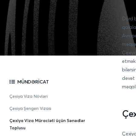
Dörd b
qalala
Avropa
məqsəd
Çexiya
etmək 
bilərs
dəvət 
MÜNDƏRICAT
məqalə
Çexiya Viza Növləri
Çexiya Şengen Vizası
Çex
Çexiya Viza Müraciəti üçün Sənədlər
Toplusu
Çexiya