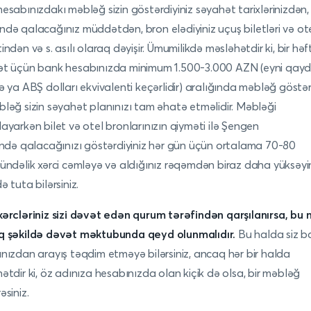
esabınızdakı məbləğ sizin göstərdiyiniz səyahət tarixlərinizdən,
də qalacağınız müddətdən, bron elədiyiniz uçuş biletləri və ote
indən və s. asılı olaraq dəyişir. Ümumilikdə məsləhətdir ki, bir həft
ət üçün bank hesabınızda minimum 1.500-3.000 AZN (eyni qay
ə ya ABŞ dolları ekvivalenti keçərlidir) aralığında məbləğ göstər
ləğ sizin səyahət planınızı tam əhatə etməlidir. Məbləği
ayarkən bilet və otel bronlarınızın qiyməti ilə Şengen
ində qalacağınızı göstərdiyiniz hər gün üçün ortalama 70-80
ündəlik xərci cəmləyə və aldığınız rəqəmdən biraz daha yüksəyi
ə tuta bilərsiniz.
ərcləriniz sizi dəvət edən qurum tərəfindən qarşılanırsa, bu 
q şəkildə dəvət məktubunda qeyd olunmalıdır.
Bu halda siz b
nızdan arayış təqdim etməyə bilərsiniz, ancaq hər bir halda
ətdir ki, öz adınıza hesabınızda olan kiçik də olsa, bir məbləğ
əsiniz.