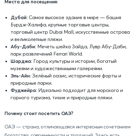
Места для посещения:
Дубай:
Самое высокое здание в мире — башня
Бурдж-Халифа, крупные торговые центры,
торговый центр Dubai Mall, искусственные острова
и великолепные пляжи.
Абу-Даби:
Мечеть шейха Зайда, Лувр Абу-Даби,
парк развлечений Ferrari World.
Шарджа:
Город культуры и истории, богатый
музеями и художественными галереями.
Эль-Айн:
Зелёный оазис, исторические форты и
природные парки.
Фуджейра:
Идеально подходит для морского и
горного туризма, тихие и природные пляжи.
Почему стоит посетить ОАЭ?
ОАЭ — страна, отличающаяся интересным сочетанием
богатства, современности и традиций. Здесь есть