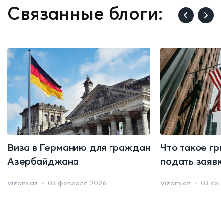
Связанные блоги:
Виза в Германию для граждан
Что такое гр
Азербайджана
подать заяв
Vizam.az
03 февраля 2026
Vizam.az
03 се