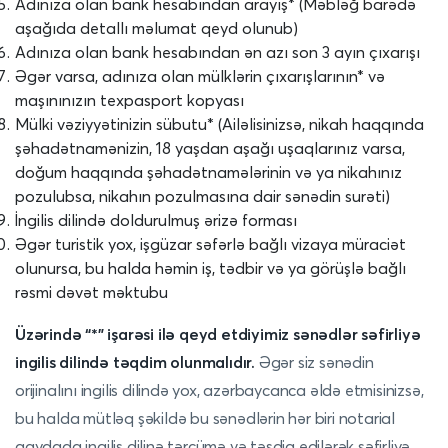
Adınıza olan bank hesabından arayış* (Məbləğ barədə
aşağıda detallı məlumat qeyd olunub)
Adınıza olan bank hesabından ən azı son 3 ayın çıxarışı
Əgər varsa, adınıza olan mülklərin çıxarışlarının* və
maşınınızın texpasport kopyası
Mülki vəziyyətinizin sübutu* (Ailəlisinizsə, nikah haqqında
şəhadətnamənizin, 18 yaşdan aşağı uşaqlarınız varsa,
doğum haqqında şəhadətnamələrinin və ya nikahınız
pozulubsa, nikahın pozulmasına dair sənədin surəti)
İngilis dilində doldurulmuş ərizə forması
Əgər turistik yox, işgüzar səfərlə bağlı vizaya müraciət
olunursa, bu halda həmin iş, tədbir və ya görüşlə bağlı
rəsmi dəvət məktubu
Üzərində “*” işarəsi ilə qeyd etdiyimiz sənədlər səfirliyə
ingilis dilində təqdim olunmalıdır.
Əgər siz sənədin
orijinalını ingilis dilində yox, azərbaycanca əldə etmisinizsə,
bu halda mütləq şəkildə bu sənədlərin hər biri notarial
qaydada ingilis dilinə tərcümə və təsdiq edilərək səfirliyə