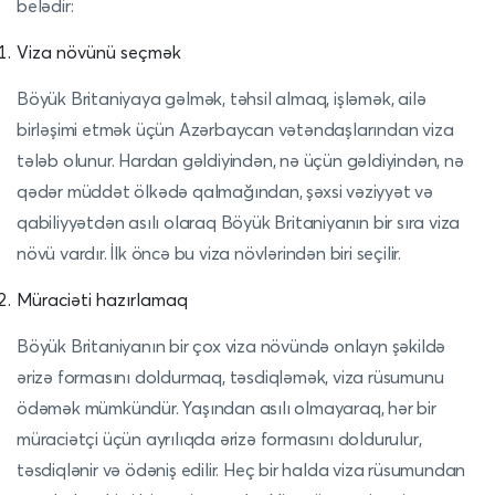
belədir:
Viza növünü seçmək
Böyük Britaniyaya gəlmək, təhsil almaq, işləmək, ailə
birləşimi etmək üçün Azərbaycan vətəndaşlarından viza
tələb olunur. Hardan gəldiyindən, nə üçün gəldiyindən, nə
qədər müddət ölkədə qalmağından, şəxsi vəziyyət və
qabiliyyətdən asılı olaraq Böyük Britaniyanın bir sıra viza
növü vardır. İlk öncə bu viza növlərindən biri seçilir.
Müraciəti hazırlamaq
Böyük Britaniyanın bir çox viza növündə onlayn şəkildə
ərizə formasını doldurmaq, təsdiqləmək, viza rüsumunu
ödəmək mümkündür. Yaşından asılı olmayaraq, hər bir
müraciətçi üçün ayrılıqda ərizə formasını doldurulur,
təsdiqlənir və ödəniş edilir. Heç bir halda viza rüsumundan