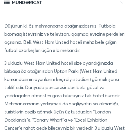
MÜNDƏRICAT
Düşünün ki, öz mehmanxana otağınızdasınız. Futbola
baxmaq istəyirsiniz və televizoru qoşmaq əvəzinə pərdələri
açırsınız. Bəli, West Ham United hoteli məhz belə çılğın
futbol azarkeşləri üçün əla məkandır.
3 ulduzlu West Ham United hoteli sizə oyandığınızda
birbaşa öz otağınızdan Upton Parkı (West Ham United
komandasının oyunlarını keçirdiyi stadion) görmək şansı
təklif edir. Dünyada pəncərəsindən belə gözəl və
yaddaqalan atmosferi görə biləcəyiniz tək hotel buradır.
Mehmanxananın yerləşməsi də nəqliyyatın sıx olmadığı,
turistlərin gəzib görmək üçün üz tutduqları “London
Docklands”ə, “Canary Wharf”a və “Excel Exhibition
Center”ə rahat gedə biləcəyiniz bir yerdədir. 3 ulduzlu West