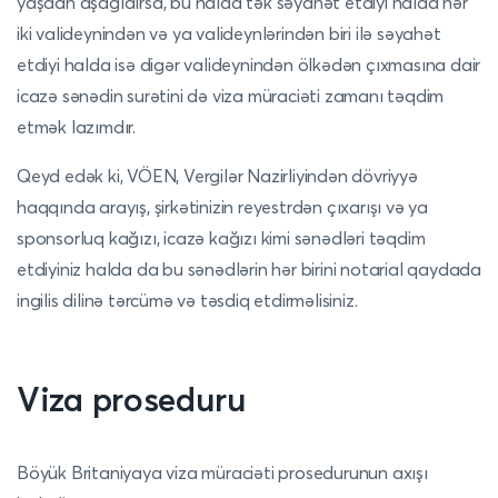
yaşdan aşağıdırsa, bu halda tək səyahət etdiyi halda hər
iki valideynindən və ya valideynlərindən biri ilə səyahət
etdiyi halda isə digər valideynindən ölkədən çıxmasına dair
icazə sənədin surətini də viza müraciəti zamanı təqdim
etmək lazımdır.
Qeyd edək ki, VÖEN, Vergilər Nazirliyindən dövriyyə
haqqında arayış, şirkətinizin reyestrdən çıxarışı və ya
sponsorluq kağızı, icazə kağızı kimi sənədləri təqdim
etdiyiniz halda da bu sənədlərin hər birini notarial qaydada
ingilis dilinə tərcümə və təsdiq etdirməlisiniz.
Viza proseduru
Böyük Britaniyaya viza müraciəti prosedurunun axışı