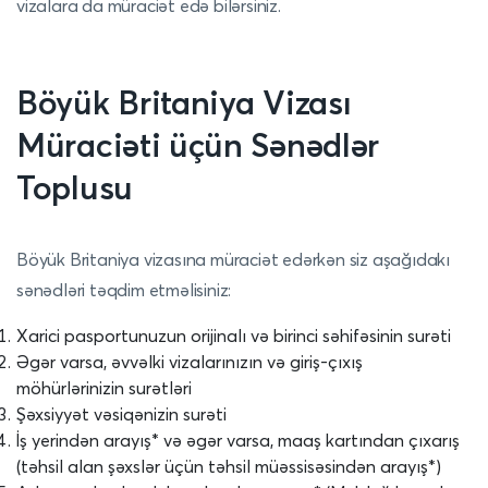
vizalara da müraciət edə bilərsiniz.
Böyük Britaniya Vizası
Müraciəti üçün Sənədlər
Toplusu
Böyük Britaniya vizasına müraciət edərkən siz aşağıdakı
sənədləri təqdim etməlisiniz:
Xarici pasportunuzun orijinalı və birinci səhifəsinin surəti
Əgər varsa, əvvəlki vizalarınızın və giriş-çıxış
möhürlərinizin surətləri
Şəxsiyyət vəsiqənizin surəti
İş yerindən arayış* və əgər varsa, maaş kartından çıxarış
(təhsil alan şəxslər üçün təhsil müəssisəsindən arayış*)