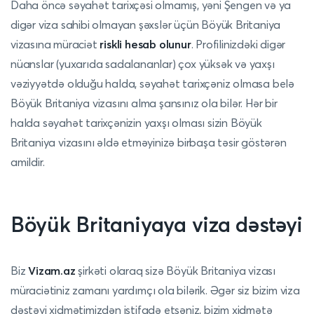
Daha öncə səyahət tarixçəsi olmamış, yəni Şengen və ya
digər viza sahibi olmayan şəxslər üçün Böyük Britaniya
vizasına müraciət
riskli hesab olunur
. Profilinizdəki digər
nüanslar (yuxarıda sadalananlar) çox yüksək və yaxşı
vəziyyətdə olduğu halda, səyahət tarixçəniz olmasa belə
Böyük Britaniya vizasını alma şansınız ola bilər. Hər bir
halda səyahət tarixçənizin yaxşı olması sizin Böyük
Britaniya vizasını əldə etməyinizə birbaşa təsir göstərən
amildir.
Böyük Britaniyaya viza dəstəyi
Biz
Vizam.az
şirkəti olaraq sizə Böyük Britaniya vizası
müraciətiniz zamanı yardımçı ola bilərik. Əgər siz bizim viza
dəstəyi xidmətimizdən istifadə etsəniz, bizim xidmətə