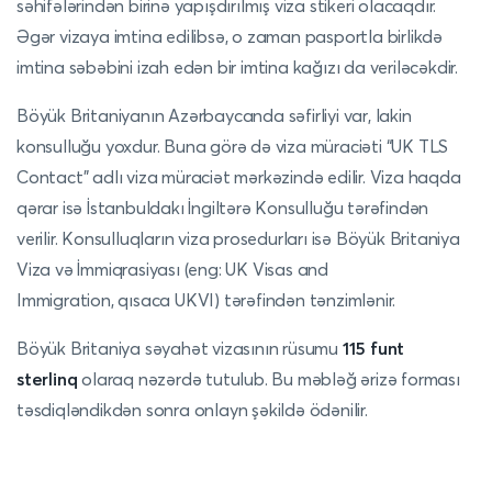
səhifələrindən birinə yapışdırılmış viza stikeri olacaqdır.
Əgər vizaya imtina edilibsə, o zaman pasportla birlikdə
imtina səbəbini izah edən bir imtina kağızı da veriləcəkdir.
Böyük Britaniyanın Azərbaycanda səfirliyi var, lakin
konsulluğu yoxdur. Buna görə də viza müraciəti “UK TLS
Contact” adlı viza müraciət mərkəzində edilir. Viza haqda
qərar isə İstanbuldakı İngiltərə Konsulluğu tərəfindən
verilir. Konsulluqların viza prosedurları isə Böyük Britaniya
Viza və İmmiqrasiyası (eng: UK Visas and
Immigration, qısaca UKVI) tərəfindən tənzimlənir.
Böyük Britaniya səyahət vizasının rüsumu
115 funt
sterlinq
olaraq nəzərdə tutulub. Bu məbləğ ərizə forması
təsdiqləndikdən sonra onlayn şəkildə ödənilir.