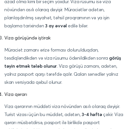
azad olma kimi bir seçim yoxdur. Viza rüsumu isə viza
növündən asılı olaraq dəyişir. Müraciətlər adətən,
planlaşdırılmış səyahət, təhsil proqramının və ya işin
başlama tarixindən
3 ay əvvəl
edilə bilər.
Viza görüşündə iştirak
Müraciət zamanı ərizə forması dolurulduqdan,
təsdiqləndikdən və viza rüsumu ödənildikdən sonra
görüş
təyin etmək tələb olunur
. Viza görüşü zamanı, adətən,
yalnız pasport qarşı tərəfdə qalır. Qalan sənədlər yalnız
skan versiyada qəbul olunur.
Viza qərarı
Viza qərarının müddəti viza növündən asılı olaraq dəyişir.
Turist vizası üçün bu müddət, adətən,
3-4 həftə
çəkir. Viza
qərarı müsbətdirsə, pasport ilə birlikdə pasport