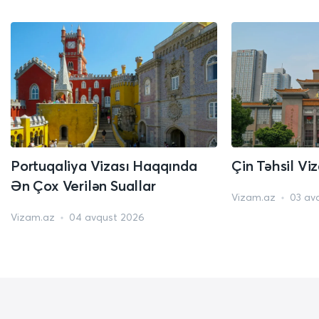
Portuqaliya Vizası Haqqında
Çin Təhsil Vi
Ən Çox Verilən Suallar
Vizam.az
03 av
Vizam.az
04 avqust 2026