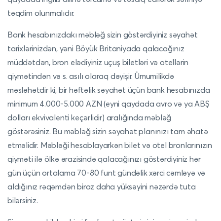
təqdim olunmalıdır.
Bank hesabınızdakı məbləğ sizin göstərdiyiniz səyahət
tarixlərinizdən, yəni Böyük Britaniyada qalacağınız
müddətdən, bron elədiyiniz uçuş biletləri və otellərin
qiymətindən və s. asılı olaraq dəyişir. Ümumilikdə
məsləhətdir ki, bir həftəlik səyahət üçün bank hesabınızda
minimum 4.000-5.000 AZN (eyni qaydada avro və ya ABŞ
dolları ekvivalenti keçərlidir) aralığında məbləğ
göstərəsiniz. Bu məbləğ sizin səyahət planınızı tam əhatə
etməlidir. Məbləği hesablayarkən bilet və otel bronlarınızın
qiyməti ilə ölkə ərazisində qalacağınızı göstərdiyiniz hər
gün üçün ortalama 70-80 funt gündəlik xərci cəmləyə və
aldığınız rəqəmdən biraz daha yüksəyini nəzərdə tuta
bilərsiniz.