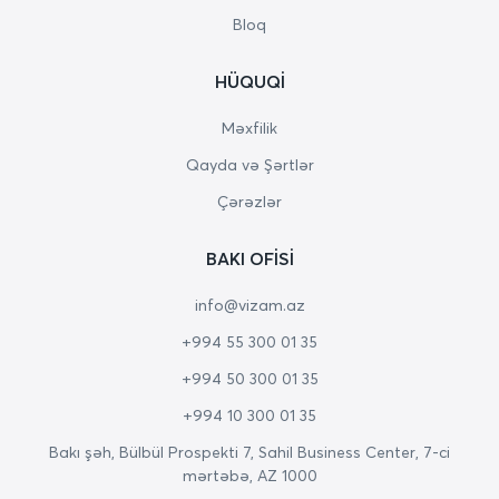
Bloq
HÜQUQI
Məxfilik
Qayda və Şərtlər
Çərəzlər
BAKI OFISI
info@vizam.az
+994 55 300 01 35
+994 50 300 01 35
+994 10 300 01 35
Bakı şəh, Bülbül Prospekti 7, Sahil Business Center, 7-ci
mərtəbə, AZ 1000