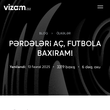
›
BLOQ
ÖLKƏLƏR
PƏRDƏLƏRi AÇ, FUTBOLA
BAXIRAM!
3319 baxış
6 dəq. oxu
Yeniləndi:
13 fevral 2025