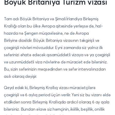
Böyük Britaniya Turizm vizası
Tam adı Böyük Britaniya və Şimali İrlandiya Birləşmiş
Krallığı olan bu ölkə Avropa qitəsində yerləşsə də, hal-
hazırda nə Şengen müqaviləsinə, nə də Avropa
Birliyinə daxildir. Böyük Britaniya vizasının təkgirişli və
çoxgirişli növləri mövcuddur. Eyni zamanda siz yalnız ilk
səfərinizi əhatə edəcək qısamüddətli vizaya və ya çoxgirişli
və uzunmüddətli viza növlərinə də müraciət edə bilərsiniz.
Bu, sizin səfərinizin məqsədindən və səfər intervalınızdan
asılı olaraq dəyişir.
Qeyd edək ki, Birləşmiş Krallıq vizası müraciətçilərə
çoxgirişli və 6 aylıq period üçün verilir. Yəni siz bu vizanı əldə
etdikdən sonra Birləşmiş Krallıqda ardıcıl olaraq 6 ay qala
bilərsiniz. Bundan əlavə siz həmçinin, ikiillik, beşillik, onillik