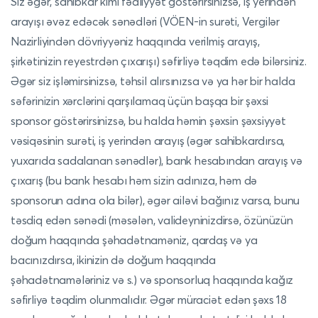
Siz əgər, sahibkar kimi fəaliyyət göstərirsinizsə, iş yerindən
arayışı əvəz edəcək sənədləri (VÖEN-in surəti, Vergilər
Nazirliyindən dövriyyəniz haqqında verilmiş arayış,
şirkətinizin reyestrdən çıxarışı) səfirliyə təqdim edə bilərsiniz.
Əgər siz işləmirsinizsə, təhsil alırsınızsa və ya hər bir halda
səfərinizin xərclərini qarşılamaq üçün başqa bir şəxsi
sponsor göstərirsinizsə, bu halda həmin şəxsin şəxsiyyət
vəsiqəsinin surəti, iş yerindən arayış (əgər sahibkardırsa,
yuxarıda sadalanan sənədlər), bank hesabından arayış və
çıxarış (bu bank hesabı həm sizin adınıza, həm də
sponsorun adına ola bilər), əgər ailəvi bağınız varsa, bunu
təsdiq edən sənədi (məsələn, valideyninizdirsə, özünüzün
doğum haqqında şəhadətnaməniz, qardaş və ya
bacınızdırsa, ikinizin də doğum haqqında
şəhadətnamələriniz və s.) və sponsorluq haqqında kağız
səfirliyə təqdim olunmalıdır. Əgər müraciət edən şəxs 18