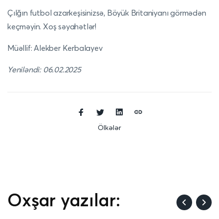
Çılğın futbol azarkeşisinizsə, Böyük Britaniyanı görmədən
keçməyin. Xoş səyahətlər!
Müəllif: Alekber Kerbalayev
Yeniləndi: 06.02.2025
Ölkələr
Oxşar yazılar: