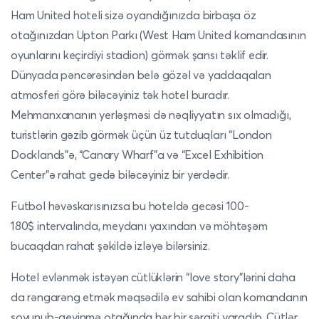
Ham United hoteli sizə oyandığınızda birbaşa öz
otağınızdan Upton Parkı (West Ham United komandasının
oyunlarını keçirdiyi stadion) görmək şansı təklif edir.
Dünyada pəncərəsindən belə gözəl və yaddaqalan
atmosferi görə biləcəyiniz tək hotel buradır.
Mehmanxananın yerləşməsi də nəqliyyatın sıx olmadığı,
turistlərin gəzib görmək üçün üz tutduqları “London
Docklands”ə, “Canary Wharf”a və “Excel Exhibition
Center”ə rahat gedə biləcəyiniz bir yerdədir.
Futbol həvəskarısınızsa bu hoteldə gecəsi 100-
180$ intervalında, meydanı yaxından və möhtəşəm
bucaqdan rahat şəkildə izləyə bilərsiniz.
Hotel evlənmək istəyən cütlüklərin “love story”lərini daha
da rəngarəng etmək məqsədilə ev sahibi olan komandanın
soyunub-geyinmə otağında hər bir şəraiti yaradıb. Cütlər