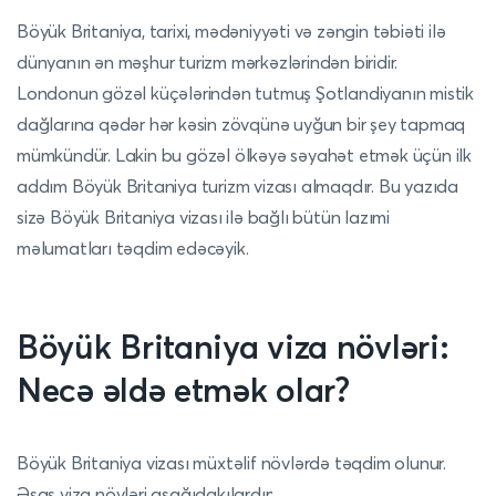
Böyük Britaniya, tarixi, mədəniyyəti və zəngin təbiəti ilə
dünyanın ən məşhur turizm mərkəzlərindən biridir.
Londonun gözəl küçələrindən tutmuş Şotlandiyanın mistik
dağlarına qədər hər kəsin zövqünə uyğun bir şey tapmaq
mümkündür. Lakin bu gözəl ölkəyə səyahət etmək üçün ilk
addım Böyük Britaniya turizm vizası almaqdır. Bu yazıda
sizə Böyük Britaniya vizası ilə bağlı bütün lazımi
məlumatları təqdim edəcəyik.
Böyük Britaniya viza növləri:
Necə əldə etmək olar?
Böyük Britaniya vizası müxtəlif növlərdə təqdim olunur.
Əsas viza növləri aşağıdakılardır: