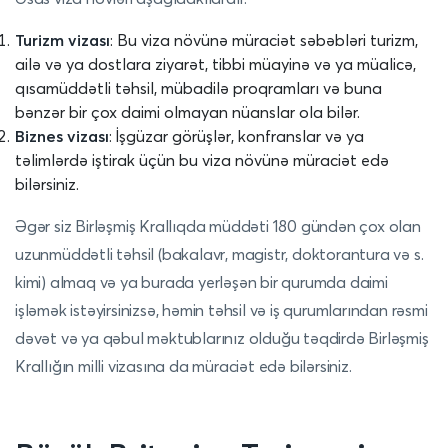
Turizm vizası
: Bu viza növünə müraciət səbəbləri turizm,
ailə və ya dostlara ziyarət, tibbi müayinə və ya müalicə,
qısamüddətli təhsil, mübadilə proqramları və buna
bənzər bir çox daimi olmayan nüanslar ola bilər.
Biznes vizası
: İşgüzar görüşlər, konfranslar və ya
təlimlərdə iştirak üçün bu viza növünə müraciət edə
bilərsiniz.
Əgər siz Birləşmiş Krallıqda müddəti 180 gündən çox olan
uzunmüddətli təhsil (bakalavr, magistr, doktorantura və s.
kimi) almaq və ya burada yerləşən bir qurumda daimi
işləmək istəyirsinizsə, həmin təhsil və iş qurumlarından rəsmi
dəvət və ya qəbul məktublarınız olduğu təqdirdə Birləşmiş
Krallığın milli vizasına da müraciət edə bilərsiniz.