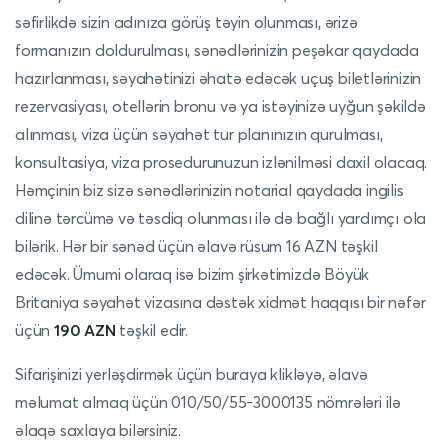
səfirlikdə sizin adınıza görüş təyin olunması, ərizə
formanızın doldurulması, sənədlərinizin peşəkar qaydada
hazırlanması, səyahətinizi əhatə edəcək uçuş biletlərinizin
rezervasiyası, otellərin bronu və ya istəyinizə uyğun şəkildə
alınması, viza üçün səyahət tur planınızın qurulması,
konsultasiya, viza prosedurunuzun izlənilməsi daxil olacaq.
Həmçinin biz sizə sənədlərinizin notarial qaydada ingilis
dilinə tərcümə və təsdiq olunması ilə də bağlı yardımçı ola
bilərik. Hər bir sənəd üçün əlavə rüsum 16 AZN təşkil
edəcək. Ümumi olaraq isə bizim şirkətimizdə Böyük
Britaniya səyahət vizasına dəstək xidmət haqqısı bir nəfər
üçün
190 AZN
təşkil edir.
Sifarişinizi yerləşdirmək üçün
buraya
klikləyə, əlavə
məlumat almaq üçün 010/50/55-3000135 nömrələri ilə
əlaqə saxlaya bilərsiniz.