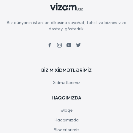
Biz dünyanın istənilən ölkəsinə səyahət, təhsil və biznes viza
dəstəyi göstəririk.
BIZIM XIDMƏTLƏRIMIZ
Xidmətlərimiz
HAQQIMIZDA
Əlaqə
Haqqımızda
Bloqerlərimiz