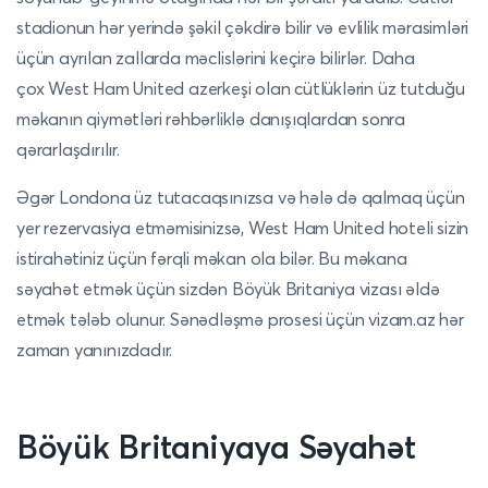
stadionun hər yerində şəkil çəkdirə bilir və evlilik mərasimləri
üçün ayrılan zallarda məclislərini keçirə bilirlər. Daha
çox West Ham United azerkeşi olan cütlüklərin üz tutduğu
məkanın qiymətləri rəhbərliklə danışıqlardan sonra
qərarlaşdırılır.
Əgər Londona üz tutacaqsınızsa və hələ də qalmaq üçün
yer rezervasiya etməmisinizsə, West Ham United hoteli sizin
istirahətiniz üçün fərqli məkan ola bilər. Bu məkana
səyahət etmək üçün sizdən Böyük Britaniya vizası əldə
etmək tələb olunur. Sənədləşmə prosesi üçün vizam.az hər
zaman yanınızdadır.
Böyük Britaniyaya Səyahət