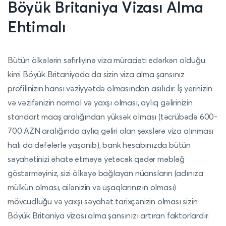
Böyük Britaniya
Vizası Alma
Ehtimalı
Bütün ölkələrin səfirliyinə viza müraciəti edərkən olduğu
kimi Böyük Britaniyada da sizin viza alma şansınız
profilinizin hansı vəziyyətdə olmasından asılıdır. İş yerinizin
və vəzifənizin normal və yaxşı olması, aylıq gəlirinizin
standart maaş aralığından yüksək olması (təcrübədə 600-
700 AZN aralığında aylıq gəliri olan şəxslərə viza alınması
halı da dəfələrlə yaşanıb), bank hesabınızda bütün
səyahətinizi əhatə etməyə yetəcək qədər məbləğ
göstərməyiniz, sizi ölkəyə bağlayan nüansların (adınıza
mülkün olması, ailənizin və uşaqlarınızın olması)
mövcudluğu və yaxşı səyahət tarixçənizin olması sizin
Böyük Britaniya vizası alma şansınızı artıran faktorlardır.