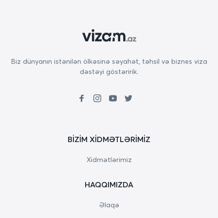
Biz dünyanın istənilən ölkəsinə səyahət, təhsil və biznes viza
dəstəyi göstəririk.
BIZIM XIDMƏTLƏRIMIZ
Xidmətlərimiz
HAQQIMIZDA
Əlaqə