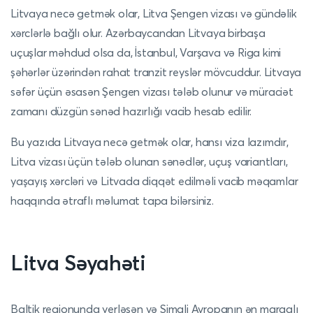
Litvaya necə getmək olar, Litva Şengen vizası və gündəlik
xərclərlə bağlı olur. Azərbaycandan Litvaya birbaşa
uçuşlar məhdud olsa da, İstanbul, Varşava və Riga kimi
şəhərlər üzərindən rahat tranzit reyslər mövcuddur. Litvaya
səfər üçün əsasən Şengen vizası tələb olunur və müraciət
zamanı düzgün sənəd hazırlığı vacib hesab edilir.
Bu yazıda Litvaya necə getmək olar, hansı viza lazımdır,
Litva vizası üçün tələb olunan sənədlər, uçuş variantları,
yaşayış xərcləri və Litvada diqqət edilməli vacib məqamlar
haqqında ətraflı məlumat tapa bilərsiniz.
Litva Səyahəti
Baltik regionunda yerləşən və Şimali Avropanın ən maraqlı