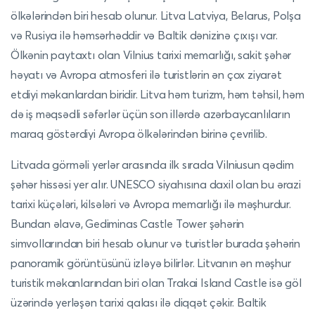
ölkələrindən biri hesab olunur. Litva Latviya, Belarus, Polşa
və Rusiya ilə həmsərhəddir və Baltik dənizinə çıxışı var.
Ölkənin paytaxtı olan Vilnius tarixi memarlığı, sakit şəhər
həyatı və Avropa atmosferi ilə turistlərin ən çox ziyarət
etdiyi məkanlardan biridir. Litva həm turizm, həm təhsil, həm
də iş məqsədli səfərlər üçün son illərdə azərbaycanlıların
maraq göstərdiyi Avropa ölkələrindən birinə çevrilib.
Litvada görməli yerlər arasında ilk sırada Vilniusun qədim
şəhər hissəsi yer alır. UNESCO siyahısına daxil olan bu ərazi
tarixi küçələri, kilsələri və Avropa memarlığı ilə məşhurdur.
Bundan əlavə, Gediminas Castle Tower şəhərin
simvollarından biri hesab olunur və turistlər burada şəhərin
panoramik görüntüsünü izləyə bilirlər. Litvanın ən məşhur
turistik məkanlarından biri olan Trakai Island Castle isə göl
üzərində yerləşən tarixi qalası ilə diqqət çəkir. Baltik