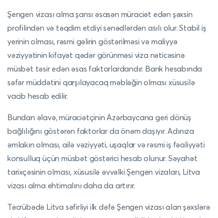
Şengen vizası alma şansı əsasən müraciət edən şəxsin
profilindən və təqdim etdiyi sənədlərdən asılı olur. Stabil iş
yerinin olması, rəsmi gəlirin göstərilməsi və maliyyə
vəziyyətinin kifayət qədər görünməsi viza nəticəsinə
müsbət təsir edən əsas faktorlardandır. Bank hesabında
səfər müddətini qarşılayacaq məbləğin olması xüsusilə
vacib hesab edilir.
Bundan əlavə, müraciətçinin Azərbaycana geri dönüş
bağlılığını göstərən faktorlar da önəm daşıyır. Adınıza
əmlakın olması, ailə vəziyyəti, uşaqlar və rəsmi iş fəaliyyəti
konsulluq üçün müsbət göstərici hesab olunur. Səyahət
tarixçəsinin olması, xüsusilə əvvəlki Şengen vizaları, Litva
vizası alma ehtimalını daha da artırır.
Təcrübədə Litva səfirliyi ilk dəfə Şengen vizası alan şəxslərə