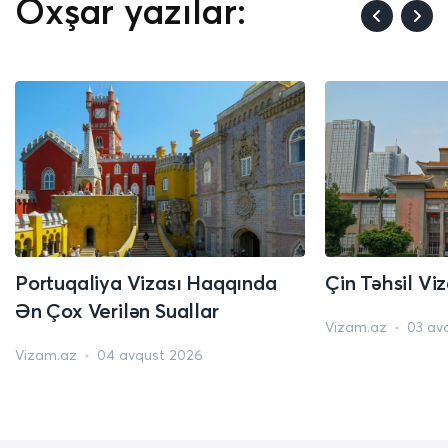
Oxşar yazılar:
Portuqaliya Vizası Haqqında
Çin Təhsil Vi
Ən Çox Verilən Suallar
Vizam.az
03 av
Vizam.az
04 avqust 2026