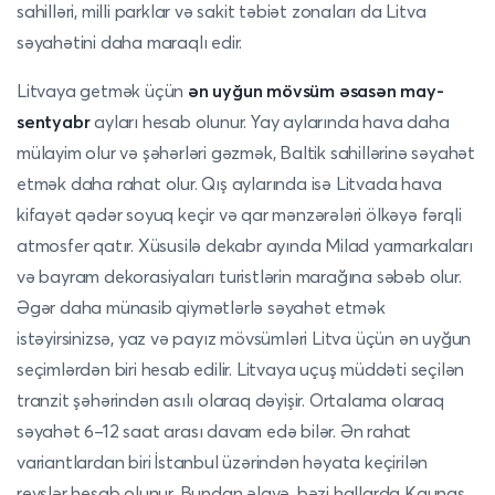
sahilləri, milli parklar və sakit təbiət zonaları da Litva
səyahətini daha maraqlı edir.
Litvaya getmək üçün
ən uyğun mövsüm əsasən may-
sentyabr
ayları hesab olunur. Yay aylarında hava daha
mülayim olur və şəhərləri gəzmək, Baltik sahillərinə səyahət
etmək daha rahat olur. Qış aylarında isə Litvada hava
kifayət qədər soyuq keçir və qar mənzərələri ölkəyə fərqli
atmosfer qatır. Xüsusilə dekabr ayında Milad yarmarkaları
və bayram dekorasiyaları turistlərin marağına səbəb olur.
Əgər daha münasib qiymətlərlə səyahət etmək
istəyirsinizsə, yaz və payız mövsümləri Litva üçün ən uyğun
seçimlərdən biri hesab edilir. Litvaya uçuş müddəti seçilən
tranzit şəhərindən asılı olaraq dəyişir. Ortalama olaraq
səyahət 6–12 saat arası davam edə bilər. Ən rahat
variantlardan biri İstanbul üzərindən həyata keçirilən
reyslər hesab olunur. Bundan əlavə, bəzi hallarda Kaunas