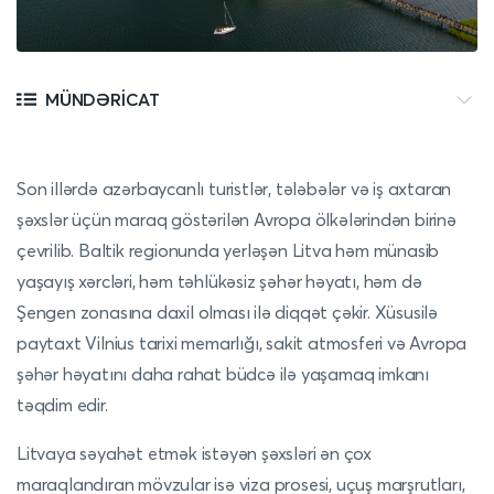
MÜNDƏRICAT
Son illərdə azərbaycanlı turistlər, tələbələr və iş axtaran
şəxslər üçün maraq göstərilən Avropa ölkələrindən birinə
çevrilib. Baltik regionunda yerləşən Litva həm münasib
yaşayış xərcləri, həm təhlükəsiz şəhər həyatı, həm də
Şengen zonasına daxil olması ilə diqqət çəkir. Xüsusilə
paytaxt Vilnius tarixi memarlığı, sakit atmosferi və Avropa
şəhər həyatını daha rahat büdcə ilə yaşamaq imkanı
təqdim edir.
Litvaya səyahət etmək istəyən şəxsləri ən çox
maraqlandıran mövzular isə viza prosesi, uçuş marşrutları,