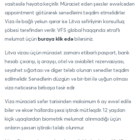
vasitəsilə həyata keçirilir. Müraciət edən şəxslər əvvəlcədən
appointment götürərək sənədlərini təqdim etməlidirlər.
Viza ilə bağlı yekun qərar isə Litva səfirliyinin konsulluq
şöbəsi tərəfindən verilir.
VFS global haqqında ətraflı
məlumat üçün
buraya klik edə
bilərsiniz
.
Litva vizası üçün müraciət zamanı etibarlı pasport, bank
hesab çıxarışı, iş arayışı, otel və aviabilet rezervasiyası,
səyahət sığortası və digər tələb olunan sənədlər təqdim
edilməlidir. Sənədlərin düzgün və bir-biri ilə uyğun olması
viza nəticəsinə birbaşa təsir edir.
Viza müraciəti səfər tarixindən maksimum 6 ay əvvəl edilə
bilər və əksər hallarda şəxsi iştirak mütləqdir. 12 yaşdan
kiçik uşaqlardan biometrik məlumat alınmadığı üçün
onların şəxsən iştirakı tələb olunmur.