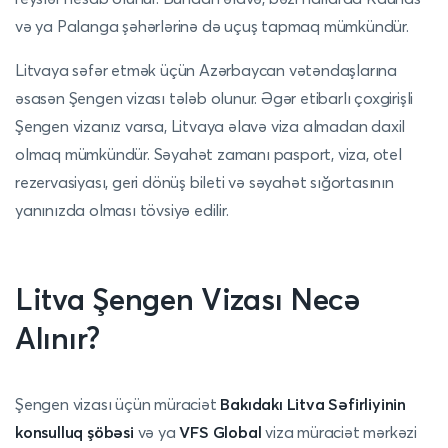
və ya Palanga şəhərlərinə də uçuş tapmaq mümkündür.
Litvaya səfər etmək üçün Azərbaycan vətəndaşlarına
əsasən Şengen vizası tələb olunur. Əgər etibarlı çoxgirişli
Şengen vizanız varsa, Litvaya əlavə viza almadan daxil
olmaq mümkündür. Səyahət zamanı pasport, viza, otel
rezervasiyası, geri dönüş bileti və səyahət sığortasının
yanınızda olması tövsiyə edilir.
Litva Şengen Vizası Necə
Alınır?
Şengen vizası üçün müraciət
Bakıdakı Litva Səfirliyinin
konsulluq şöbəsi
və ya
VFS Global
viza müraciət mərkəzi