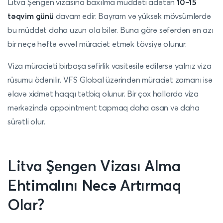
Litva Şengen vizasına baxılma müddəti adətən
10–15
təqvim günü
davam edir. Bayram və yüksək mövsümlərdə
bu müddət daha uzun ola bilər. Buna görə səfərdən ən azı
bir neçə həftə əvvəl müraciət etmək tövsiyə olunur.
Viza müraciəti birbaşa səfirlik vasitəsilə edilərsə yalnız viza
rüsumu ödənilir. VFS Global üzərindən müraciət zamanı isə
əlavə xidmət haqqı tətbiq olunur. Bir çox hallarda viza
mərkəzində appointment tapmaq daha asan və daha
sürətli olur.
Litva Şengen Vizası Alma
Ehtimalını Necə Artırmaq
Olar?