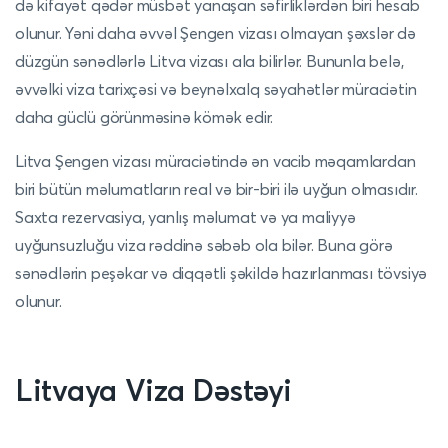
də kifayət qədər müsbət yanaşan səfirliklərdən biri hesab
olunur. Yəni daha əvvəl Şengen vizası olmayan şəxslər də
düzgün sənədlərlə Litva vizası ala bilirlər. Bununla belə,
əvvəlki viza tarixçəsi və beynəlxalq səyahətlər müraciətin
daha güclü görünməsinə kömək edir.
Litva Şengen vizası müraciətində ən vacib məqamlardan
biri bütün məlumatların real və bir-biri ilə uyğun olmasıdır.
Saxta rezervasiya, yanlış məlumat və ya maliyyə
uyğunsuzluğu viza rəddinə səbəb ola bilər. Buna görə
sənədlərin peşəkar və diqqətli şəkildə hazırlanması tövsiyə
olunur.
Litvaya Viza Dəstəyi