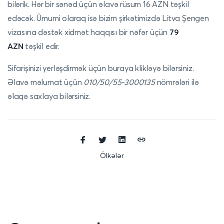
bilərik. Hər bir sənəd üçün əlavə rüsum 16 AZN təşkil
edəcək. Ümumi olaraq isə bizim şirkətimizdə Litva Şengen
vizasına dəstək xidmət haqqısı bir nəfər üçün
79
AZN
təşkil edir.
Sifarişinizi yerləşdirmək üçün
buraya
klikləyə bilərsiniz.
Əlavə məlumat üçün
010/50/55-3000135
nömrələri ilə
əlaqə saxlaya bilərsiniz.
Ölkələr