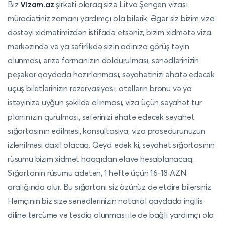
Biz
Vizam.az
şirkəti olaraq sizə Litva Şengen vizası
müraciətiniz zamanı yardımçı ola bilərik.
Əgər siz bizim viza
dəstəyi xidmətimizdən istifadə etsəniz, bizim xidmətə viza
mərkəzində və ya səfirlikdə sizin adınıza görüş təyin
olunması, ərizə formanızın doldurulması, sənədlərinizin
peşəkar qaydada hazırlanması, səyahətinizi əhatə edəcək
uçuş biletlərinizin rezervasiyası, otellərin bronu və ya
istəyinizə uyğun şəkildə alınması, viza üçün səyahət tur
planınızın qurulması, səfərinizi əhatə edəcək səyahət
sığortasının edilməsi, konsultasiya, viza prosedurunuzun
izlənilməsi daxil olacaq. Qeyd edək ki, səyahət sığortasının
rüsumu bizim xidmət haqqıdan əlavə hesablanacaq.
Sığortanın rüsumu adətən, 1 həftə üçün 16-18 AZN
aralığında olur. Bu sığortanı siz özünüz də etdirə bilərsiniz.
Həmçinin biz sizə sənədlərinizin notarial qaydada ingilis
dilinə tərcümə və təsdiq olunması ilə də bağlı yardımçı ola