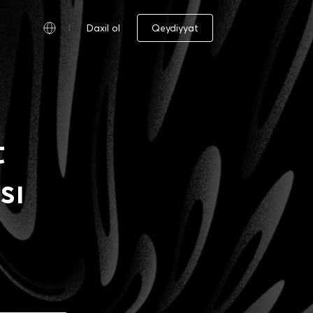
Daxil ol
Qeydiyyat
t
sı