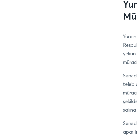
Yun
Mür
Yunanı
Respubl
yekun 
müraci
Sənədl
tələb 
müraci
şəkild
salına 
Sənədl
aparıl