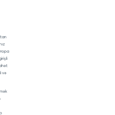
stan
nız
vropa
rişli
yahət
i və
tmək
n
ab