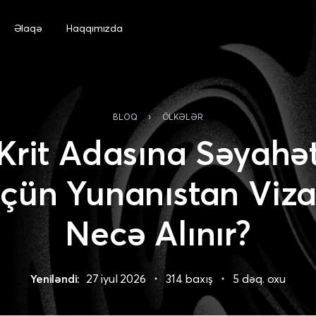
Əlaqə
Haqqımızda
›
BLOQ
ÖLKƏLƏR
Krit Adasına Səyahə
çün Yunanıstan Viza
Necə Alınır?
Yeniləndi:
27 iyul 2026
314 baxış
5 dəq. oxu