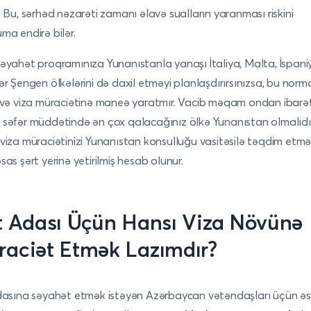
. Bu, sərhəd nəzarəti zamanı əlavə sualların yaranması riskini
ma endirə bilər.
əyahət proqramınıza Yunanıstanla yanaşı İtaliya, Malta, İspani
ər Şengen ölkələrini də daxil etməyi planlaşdırırsınızsa, bu norm
 və viza müraciətinə maneə yaratmır. Vacib məqam ondan ibarətd
səfər müddətində ən çox qalacağınız ölkə Yunanıstan olmalıdı
viza müraciətinizi Yunanıstan konsulluğu vasitəsilə təqdim etm
sas şərt yerinə yetirilmiş hesab olunur.
t Adası Üçün Hansı Viza Növünə
aciət Etmək Lazımdır?
dasına səyahət etmək istəyən Azərbaycan vətəndaşları üçün ə