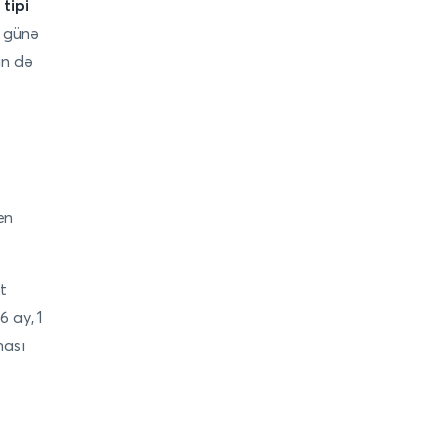
tipi
0 günə
ün də
en
t
6 ay, 1
nası