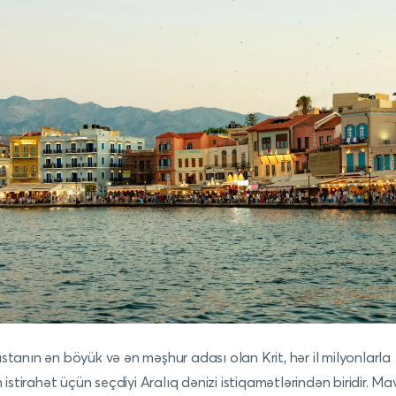
stanın ən böyük və ən məşhur adası olan Krit, hər il milyonlarla
n istirahət üçün seçdiyi Aralıq dənizi istiqamətlərindən biridir. Ma