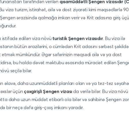
Yunanıstan tərəfindən verilən
qısamüddətli Şengen vizasıdır (C 
 Bu viza turizm, istirahət, ailə və dost ziyarəti kimi məqsədlərlə 9
Şengen ərazisində qalmağa imkan verir və Krit adasına giriş üç
yğundur.
 istifadə edilən viza növü
turistik Şengen vizasıdır
. Bu viza ilə
stanın bütün ərazilərini, o cümlədən Krit adasını sərbəst şəkildə
t etmək mümkündür. Əgər səfərinizin məqsədi ailə və ya dost
tidirsə, bu halda dəvət məktubu əsasında müraciət edilən Şeng
növü seçilə bilər.
 əlavə, daha uzunmüddətli planları olan və ya tez-tez səyahə
əxslər üçün
çoxgirişli Şengen vizası
da verilə bilər. Bu viza növü 
hətta daha uzun müddət etibarlı ola bilər və sahibinə Şengen zo
ndə bir neçə dəfə giriş-çıxış imkanı yaradır.