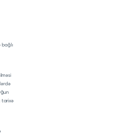
ə bağlı
lməsi
nlərdə
yğun
 tarixə
ə