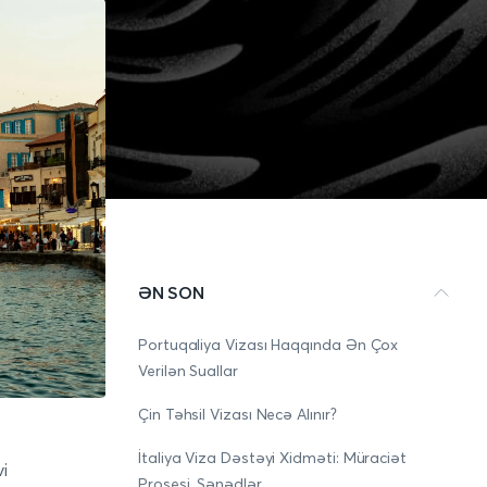
ƏN SON
Portuqaliya Vizası Haqqında Ən Çox
Verilən Suallar
Çin Təhsil Vizası Necə Alınır?
İtaliya Viza Dəstəyi Xidməti: Müraciət
vi
Prosesi, Sənədlər