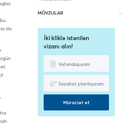
iqlimi
MÖVZULAR
 bu
aha da
İki kliklə istənilən
vizanı alın!
ı
üzgün
Vətəndaşıyam
hət
ol
Səyahət planlayıram
,
Müraciət et
aha
izah