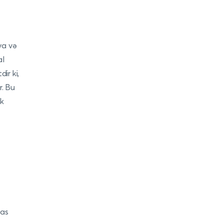
ya və
al
ir ki,
r. Bu
ək
sas