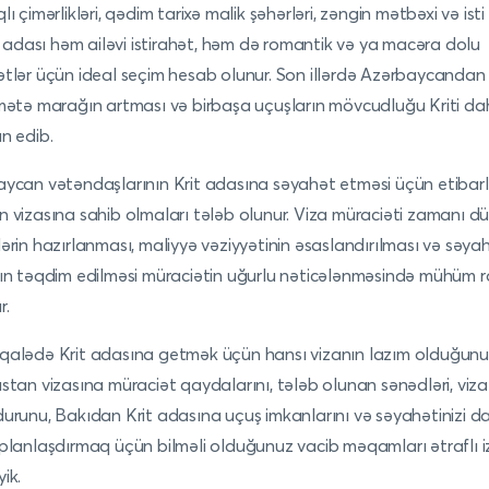
ı çimərlikləri, qədim tarixə malik şəhərləri, zəngin mətbəxi və isti 
it adası həm ailəvi istirahət, həm də romantik və ya macəra dolu
tlər üçün ideal seçim hesab olunur. Son illərdə Azərbaycandan
mətə marağın artması və birbaşa uçuşların mövcudluğu Kriti d
n edib.
ycan vətəndaşlarının Krit adasına səyahət etməsi üçün etibarl
 vizasına sahib olmaları tələb olunur. Viza müraciəti zamanı d
ərin hazırlanması, maliyyə vəziyyətinin əsaslandırılması və səya
ın təqdim edilməsi müraciətin uğurlu nəticələnməsində mühüm r
r.
alədə Krit adasına getmək üçün hansı vizanın lazım olduğunu
stan vizasına müraciət qaydalarını, tələb olunan sənədləri, viza
urunu, Bakıdan Krit adasına uçuş imkanlarını və səyahətinizi d
planlaşdırmaq üçün bilməli olduğunuz vacib məqamları ətraflı 
ik.