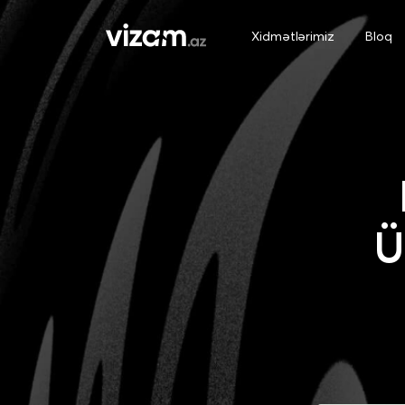
Xidmətlərimiz
Bloq
Ü