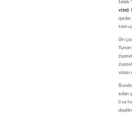
tələb 
viza)
.
qədər 
tam u
Ən çox
Yunanı
ziyarə
ziyarə
vizası 
Bundan
edən ş
il və 
daxili