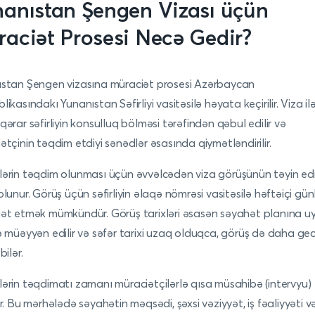
anıstan Şengen Vizası üçün
aciət Prosesi Necə Gedir?
stan Şengen vizasına müraciət prosesi Azərbaycan
ikasındakı Yunanıstan Səfirliyi vasitəsilə həyata keçirilir. Viza il
qərar səfirliyin konsulluq bölməsi tərəfindən qəbul edilir və
ətçinin təqdim etdiyi sənədlər əsasında qiymətləndirilir.
ərin təqdim olunması üçün əvvəlcədən viza görüşünün təyin edi
olunur. Görüş üçün səfirliyin əlaqə nömrəsi vasitəsilə həftəiçi gü
ət etmək mümkündür. Görüş tarixləri əsasən səyahət planına u
ə müəyyən edilir və səfər tarixi uzaq olduqca, görüş də daha gec
bilər.
ərin təqdimatı zamanı müraciətçilərlə qısa müsahibə (intervyu)
ır. Bu mərhələdə səyahətin məqsədi, şəxsi vəziyyət, iş fəaliyyəti v