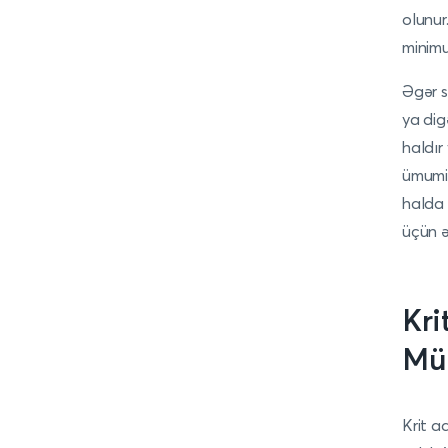
olunur
minimu
Əgər s
ya dig
haldır
ümumi 
halda 
üçün ə
Kri
Mür
Krit a