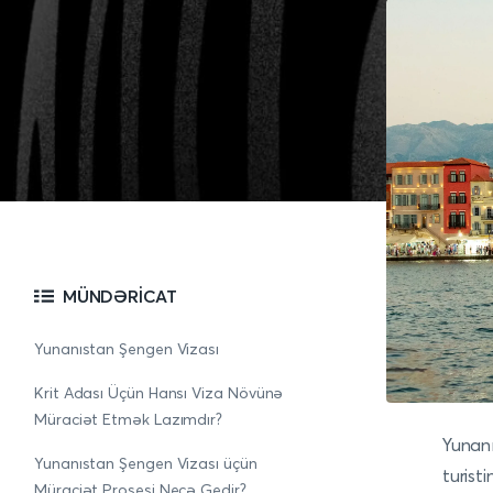
MÜNDƏRICAT
Yunanıstan Şengen Vizası
Krit Adası Üçün Hansı Viza Növünə
Müraciət Etmək Lazımdır?
Yunanı
Yunanıstan Şengen Vizası üçün
turisti
Müraciət Prosesi Necə Gedir?