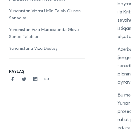
bayraql
Yunanıstan Vizası Üçün Tələb Olunan
ilə Kr
Sənədlər
səyahə
istiqa
Yunanıstan Viza Müraciətində Əlavə
əlçata
Sənəd Tələbləri
Yunanıstana Viza Dəstəyi
Azərba
Şengen
sənədl
PAYLAŞ
planın
oynayı
Bu məq
Yunanı
prosed
rahat 
edəcəy