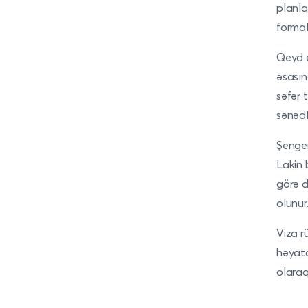
planla
formal
Qeyd e
əsasın
səfər 
sənədl
Şengen
Lakin 
görə d
olunur
Viza r
həyata
olaraq