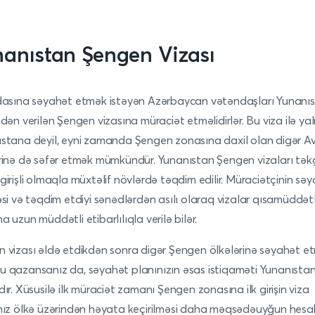
anıstan Şengen Vizası
dasına səyahət etmək istəyən Azərbaycan vətəndaşları Yunanı
ndən verilən Şengen vizasına müraciət etməlidirlər. Bu viza ilə yal
stana deyil, eyni zamanda Şengen zonasına daxil olan digər A
rinə də səfər etmək mümkündür. Yunanıstan Şengen vizaları təkgi
girişli olmaqla müxtəlif növlərdə təqdim edilir. Müraciətçinin sə
əsi və təqdim etdiyi sənədlərdən asılı olaraq vizalar qısamüddətl
a uzun müddətli etibarlılıqla verilə bilər.
 vizası əldə etdikdən sonra digər Şengen ölkələrinə səyahət e
 qazansanız da, səyahət planınızın əsas istiqaməti Yunanısta
dır. Xüsusilə ilk müraciət zamanı Şengen zonasına ilk girişin viza
nız ölkə üzərindən həyata keçirilməsi daha məqsədəuyğun hes