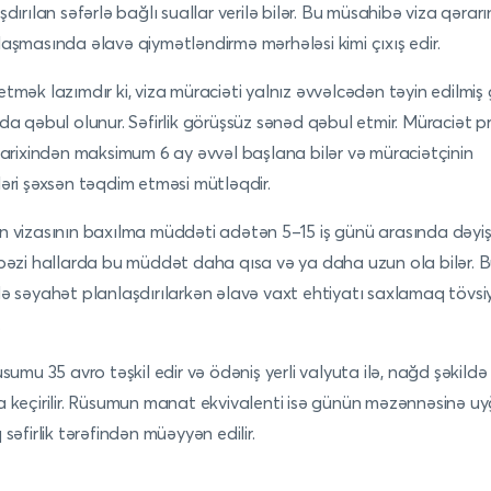
şdırılan səfərlə bağlı suallar verilə bilər. Bu müsahibə viza qərarı
aşmasında əlavə qiymətləndirmə mərhələsi kimi çıxış edir.
tmək lazımdır ki, viza müraciəti yalnız əvvəlcədən təyin edilmiş
da qəbul olunur. Səfirlik görüşsüz sənəd qəbul etmir. Müraciət p
tarixindən maksimum 6 ay əvvəl başlana bilər və müraciətçinin
əri şəxsən təqdim etməsi mütləqdir.
 vizasının baxılma müddəti adətən 5–15 iş günü arasında dəyişi
bəzi hallarda bu müddət daha qısa və ya daha uzun ola bilər. 
ə səyahət planlaşdırılarkən əlavə vaxt ehtiyatı saxlamaq tövsi
.
üsumu 35 avro təşkil edir və ödəniş yerli valyuta ilə, nağd şəkildə
 keçirilir. Rüsumun manat ekvivalenti isə günün məzənnəsinə u
 səfirlik tərəfindən müəyyən edilir.