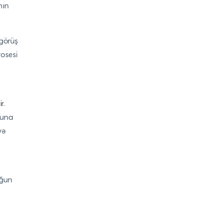
nın
 görüş
rosesi
r.
Buna
yə
yğun