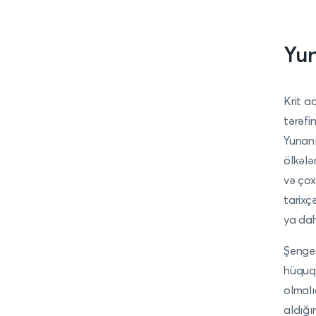
Yun
Krit a
tərəfi
Yunanı
ölkələ
və çox
tarixç
ya dah
Şengen
hüququ
olmalı
aldığı