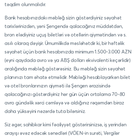
təqdim olunmalıdır.
Bank hesabınızdakı məbləğ sizin göstərdiyiniz səyahət
tarixlərinizdən, yəni Şengendə qalacağınız müddətdən,
bron elədiyiniz uçuş biletləri və otellərin qiymətindən və s.
asılı olaraq dəyişir. Ümumilikdə məsləhətdir ki, bir həftəlik
səyahət üçün bank hesabınızda minimum 1.500-3.000 AZN
(eyni qaydada avro və ya ABŞ dolları ekvivalenti keçərlidir)
aralığında məbləğ göstərəsiniz. Bu məbləğ sizin səyahət
planınızı tam əhatə etməlidir. Məbləği hesablayarkən bilet
və otel bronlarınızın qiyməti ilə Şengen ərazisində
qalacağınızı göstərdiyiniz hər gün üçün ortalama 70-80
avro gündəlik xərci cəmləyə və aldığınız rəqəmdən biraz
daha yüksəyini nəzərdə tuta bilərsiniz.
Siz əgər, sahibkar kimi fəaliyyət göstərirsinizsə, iş yerindən
arayışı əvəz edəcək sənədləri (VÖEN-in surəti, Vergilər