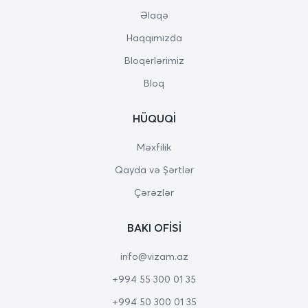
Əlaqə
Haqqımızda
Bloqerlərimiz
Bloq
HÜQUQI
Məxfilik
Qayda və Şərtlər
Çərəzlər
BAKI OFISI
info@vizam.az
+994 55 300 01 35
+994 50 300 01 35