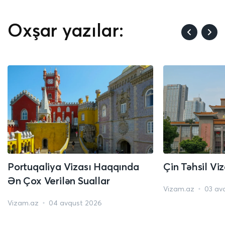
Oxşar yazılar:
Portuqaliya Vizası Haqqında
Çin Təhsil Vi
Ən Çox Verilən Suallar
Vizam.az
03 av
Vizam.az
04 avqust 2026