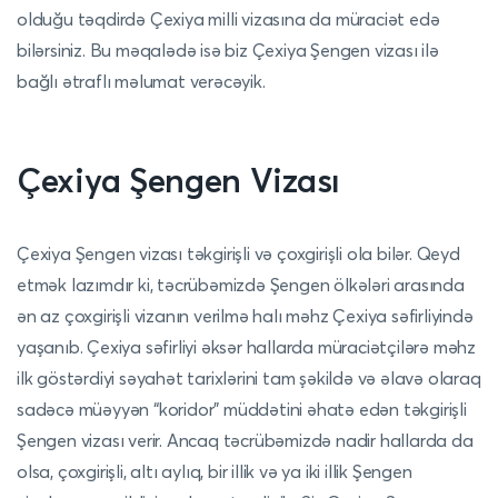
olduğu təqdirdə Çexiya milli vizasına da müraciət edə
bilərsiniz. Bu məqalədə isə biz Çexiya Şengen vizası ilə
bağlı ətraflı məlumat verəcəyik.
Çexiya Şengen Vizası
Çexiya Şengen vizası təkgirişli və çoxgirişli ola bilər. Qeyd
etmək lazımdır ki, təcrübəmizdə Şengen ölkələri arasında
ən az çoxgirişli vizanın verilmə halı məhz Çexiya səfirliyində
yaşanıb. Çexiya səfirliyi əksər hallarda müraciətçilərə məhz
ilk göstərdiyi səyahət tarixlərini tam şəkildə və əlavə olaraq
sadəcə müəyyən “koridor” müddətini əhatə edən təkgirişli
Şengen vizası verir. Ancaq təcrübəmizdə nadir hallarda da
olsa, çoxgirişli, altı aylıq, bir illik və ya iki illik Şengen