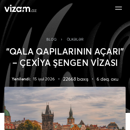
›
BLOQ
ÖLKƏLƏR
“QALA QAPILARININ AÇARI”
– ÇEXİYA ŞENGEN VİZASI
22668 baxış
6 dəq. oxu
Yeniləndi:
15 iyul 2026