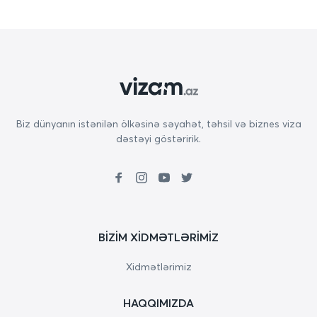
Biz dünyanın istənilən ölkəsinə səyahət, təhsil və biznes viza
dəstəyi göstəririk.
BIZIM XIDMƏTLƏRIMIZ
Xidmətlərimiz
HAQQIMIZDA