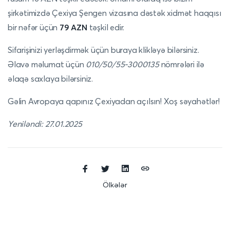
şirkətimizdə Çexiya Şengen vizasına dəstək xidmət haqqısı
bir nəfər üçün
79 AZN
təşkil edir.
Sifarişinizi yerləşdirmək üçün
buraya
klikləyə bilərsiniz.
Əlavə məlumat üçün
010/50/55-3000135
nömrələri ilə
əlaqə saxlaya bilərsiniz.
Gəlin Avropaya qapınız Çexiyadan açılsın! Xoş səyahətlər!
Yeniləndi: 27.01.2025
Ölkələr