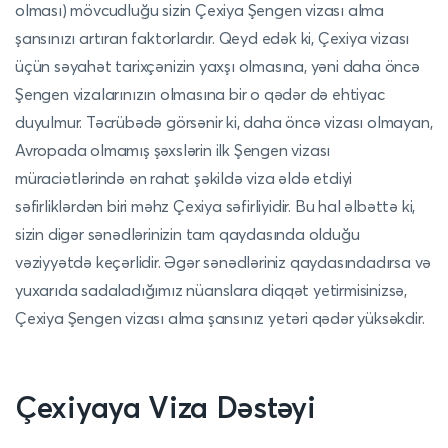
olması) mövcudluğu sizin Çexiya Şengen vizası alma
şansınızı artıran faktorlardır. Qeyd edək ki, Çexiya vizası
üçün səyahət tarixçənizin yaxşı olmasına, yəni daha öncə
Şengen vizalarınızın olmasına bir o qədər də ehtiyac
duyulmur. Təcrübədə görsənir ki, daha öncə vizası olmayan,
Avropada olmamış şəxslərin ilk Şengen vizası
müraciətlərində ən rahat şəkildə viza əldə etdiyi
səfirliklərdən biri məhz Çexiya səfirliyidir. Bu hal əlbəttə ki,
sizin digər sənədlərinizin tam qaydasında olduğu
vəziyyətdə keçərlidir. Əgər sənədləriniz qaydasındadırsa və
yuxarıda sadaladığımız nüanslara diqqət yetirmisinizsə,
Çexiya Şengen vizası alma şansınız yetəri qədər yüksəkdir.
Çexiyaya Viza Dəstəyi