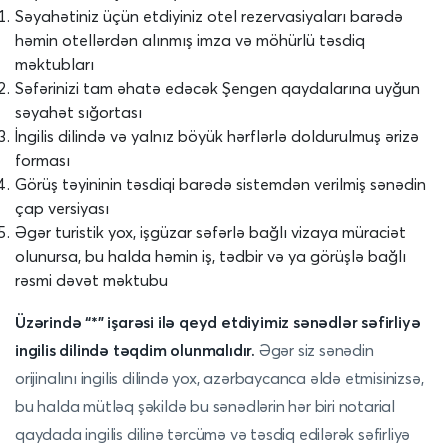
Səyahətiniz üçün etdiyiniz otel rezervasiyaları barədə
həmin otellərdən alınmış imza və möhürlü təsdiq
məktubları
Səfərinizi tam əhatə edəcək Şengen qaydalarına uyğun
səyahət sığortası
İngilis dilində və yalnız böyük hərflərlə doldurulmuş ərizə
forması
Görüş təyininin təsdiqi barədə sistemdən verilmiş sənədin
çap versiyası
Əgər turistik yox, işgüzar səfərlə bağlı vizaya müraciət
olunursa, bu halda həmin iş, tədbir və ya görüşlə bağlı
rəsmi dəvət məktubu
Üzərində “*” işarəsi ilə qeyd etdiyimiz sənədlər səfirliyə
ingilis dilində təqdim olunmalıdır.
Əgər siz sənədin
orijinalını ingilis dilində yox, azərbaycanca əldə etmisinizsə,
bu halda mütləq şəkildə bu sənədlərin hər biri notarial
qaydada ingilis dilinə tərcümə və təsdiq edilərək səfirliyə