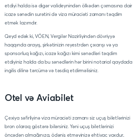
etdiyi halda isə digər valideynindən ölkədən çıxmasına dair
icazə sənədin surətini də viza müraciəti zamanı təqdim
etmək lazımdır.
Qeyd edək ki, VÖEN, Vergilər Nazirliyindən dövriyyə
haqqında arayış, şirkətinizin reyestrdən çıxarışı və ya
sponsorluq kağızı, icazə kağızı kimi sənədləri təqdim
etdiyiniz halda da bu sənədlərin hər birini notarial qaydada
ingilis dilinə tərcümə və təsdiq etdirməlisiniz.
Otel və Aviabilet
Çexiya səfirliyinə viza müraciəti zamanı siz uçuş biletlərinizi
bron olaraq göstərə bilərsiniz. Yəni uçuş biletlərinizi
öncədən almağınıza, ödəniş etməyinizə ehtiyac yoxdur,