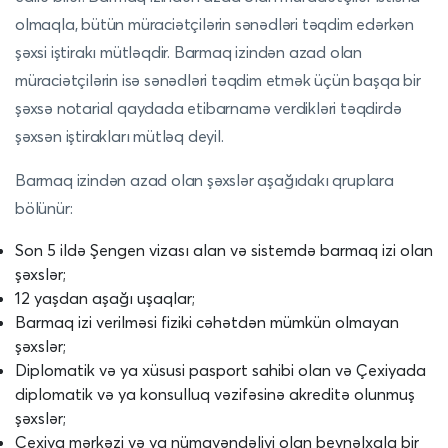
olmaqla, bütün müraciətçilərin sənədləri təqdim edərkən
şəxsi iştirakı mütləqdir. Barmaq izindən azad olan
müraciətçilərin isə sənədləri təqdim etmək üçün başqa bir
şəxsə notarial qaydada etibarnamə verdikləri təqdirdə
şəxsən iştirakları mütləq deyil.
Barmaq izindən azad olan şəxslər aşağıdakı qruplara
bölünür:
Son 5 ildə Şengen vizası alan və sistemdə barmaq izi olan
şəxslər;
12 yaşdan aşağı uşaqlar;
Barmaq izi verilməsi fiziki cəhətdən mümkün olmayan
şəxslər;
Diplomatik və ya xüsusi pasport sahibi olan və Çexiyada
diplomatik və ya konsulluq vəzifəsinə akreditə olunmuş
şəxslər;
Çexiya mərkəzi və ya nümayəndəliyi olan beynəlxalq bir