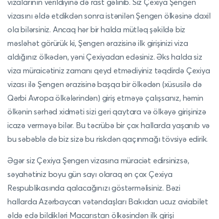
vizalarının verildiyinə də rast gəlinib. Siz Çexiya Şengen
vizasını əldə etdikdən sonra istənilən Şengen ölkəsinə daxil
ola bilərsiniz. Ancaq hər bir halda mütləq şəkildə biz
məsləhət görürük ki, Şengen ərazisinə ilk girişinizi viza
aldığınız ölkədən, yəni Çexiyadan edəsiniz. Əks halda siz
viza müraicətiniz zamanı qeyd etmədiyiniz təqdirdə Çexiya
vizası ilə Şengen ərazisinə başqa bir ölkədən (xüsusilə də
Qərbi Avropa ölkələrindən) giriş etməyə çalışsanız, həmin
ölkənin sərhəd xidməti sizi geri qaytara və ölkəyə girişinizə
icazə verməyə bilər. Bu təcrübə bir çox hallarda yaşanıb və
bu səbəblə də biz sizə bu riskdən qaçınmağı tövsiyə edirik.
Əgər siz Çexiya Şengen vizasına müraciət edirsinizsə,
səyahətiniz boyu gün sayı olaraq ən çox Çexiya
Respublikasında qalacağınızı göstərməlisiniz. Bəzi
hallarda Azərbaycan vətəndaşları Bakıdan ucuz aviabilet
əldə edə bildikləri Macarıstan ölkəsindən ilk girişi