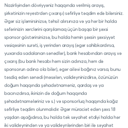
Nazirliyindən dövriyyəniz haqqında verilmiş arayış,
şirkətinizin reyestrdən çıxarışı) səfirliyə təqdim edə bilərsiniz.
Əgər siz işləmirsinizsə, təhsil alırsınıza və ya hər bir halda
səfərinizin xərclərini qarşılamaq üçün başqa bir şəxsi
sponsor göstərirsinizsə, bu halda həmin şəxsin şəxsiyyət
vəsiqəsinin surəti, iş yerindən arayış (əgər sahibkardırsa,
yuxarıda sadalanan sənədlər), bank hesabından arayış və
çıxarış (bu bank hesabı həm sizin adınıza, həm də
sponsorun adına ola bilər), əgər ailəvi bağınız varsa, bunu
təsdiq edən sənədi (məsələn, valideyninizdirsə, özünüzün
doğum haqqında şəhadətnaməniz, qardaş və ya
bacınızdırsa, ikinizin də doğum haqqında
şəhadətnamələriniz və s.) və sponsorluq haqqında kağız
səfirliyə təqdim olunmalıdır. Əgər müraciət edən şəxs 18
yaşdan aşağıdırsa, bu halda tək səyahət etdiyi halda hər
iki valideynindən və ya valideynlərindən biri ilə səyahət