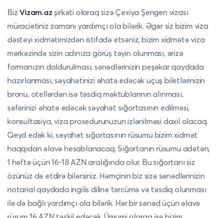
Biz
Vizam.az
şirkəti olaraq sizə Çexiya Şengen vizası
müraciətiniz zamanı yardımçı ola bilərik.
Əgər siz bizim viza
dəstəyi xidmətimizdən istifadə etsəniz, bizim xidmətə viza
mərkəzində sizin adınıza görüş təyin olunması, ərizə
formanızın doldurulması, sənədlərinizin peşəkar qaydada
hazırlanması, səyahətinizi əhatə edəcək uçuş biletlərinizin
bronu, otellərdən isə təsdiq məktublarının alınması,
səfərinizi əhatə edəcək səyahət sığortasının edilməsi,
konsultasiya, viza prosedurunuzun izlənilməsi daxil olacaq.
Qeyd edək ki, səyahət sığortasının rüsumu bizim xidmət
haqqıdan əlavə hesablanacaq. Sığortanın rüsumu adətən,
1 həftə üçün 16-18 AZN aralığında olur. Bu sığortanı siz
özünüz də etdirə bilərsiniz. Həmçinin biz sizə sənədlərinizin
notarial qaydada ingilis dilinə tərcümə və təsdiq olunması
ilə də bağlı yardımçı ola bilərik. Hər bir sənəd üçün əlavə
rüsum 16 AZN təşkil edəcək. Ümumi olaraq isə bizim