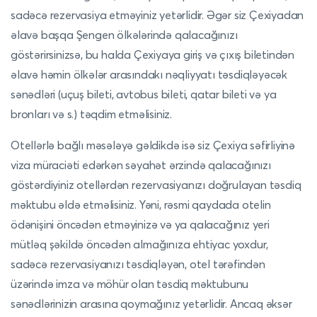
sadəcə rezervasiya etməyiniz yetərlidir. Əgər siz Çexiyadan
əlavə başqa Şengen ölkələrində qalacağınızı
göstərirsinizsə, bu halda Çexiyaya giriş və çıxış biletindən
əlavə həmin ölkələr arasındakı nəqliyyatı təsdiqləyəcək
sənədləri (uçuş bileti, avtobus bileti, qatar bileti və ya
bronları və s.) təqdim etməlisiniz.
Otellərlə bağlı məsələyə gəldikdə isə siz Çexiya səfirliyinə
viza müraciəti edərkən səyahət ərzində qalacağınızı
göstərdiyiniz otellərdən rezervasiyanızı doğrulayan təsdiq
məktubu əldə etməlisiniz. Yəni, rəsmi qaydada otelin
ödənişini öncədən etməyinizə və ya qalacağınız yeri
mütləq şəkildə öncədən almağınıza ehtiyac yoxdur,
sadəcə rezervasiyanızı təsdiqləyən, otel tərəfindən
üzərində imza və möhür olan təsdiq məktubunu
sənədlərinizin arasına qoymağınız yetərlidir. Ancaq əksər