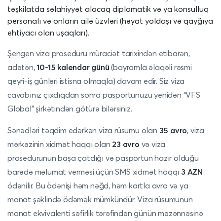
təşkilatda səlahiyyət alacaq diplomatik və ya konsulluq
personalı və onların ailə üzvləri (həyat yoldaşı və qayğıya
ehtiyacı olan uşaqları).
Şengen viza proseduru müraciət tarixindən etibarən,
adətən,
10-15 kalendar günü
(bayramla əlaqəli rəsmi
qeyri-iş günləri istisna olmaqla) davam edir. Siz viza
cavabınız çıxdıqdan sonra pasportunuzu yenidən “VFS
Global” şirkətindən götürə bilərsiniz.
Sənədləri təqdim edərkən viza rüsumu olan
35 avro
, viza
mərkəzinin xidmət haqqı olan
2
3 avro
və viza
prosedurunun başa çatdığı və pasportun hazır olduğu
barədə məlumat verməsi üçün SMS xidmət haqqı
3 AZN
ödənilir. Bu ödənişi həm nəğd, həm kartla avro və ya
manat şəklində ödəmək mümkündür. Viza rüsumunun
manat ekvivalenti səfirlik tərəfindən günün məzənnəsinə