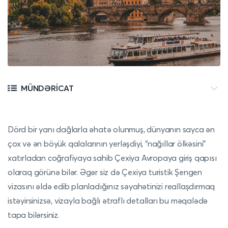
MÜNDƏRICAT
Dörd bir yanı dağlarla əhatə olunmuş, dünyanın sayca ən
çox və ən böyük qalalarının yerləşdiyi, “nağıllar ölkəsini”
xatırladan coğrafiyaya sahib Çexiya Avropaya giriş qapısı
olaraq görünə bilər. Əgər siz də Çexiya turistik Şengen
vizasını əldə edib planladığınız səyahətinizi reallaşdırmaq
istəyirsinizsə, vizayla bağlı ətraflı detalları bu məqalədə
tapa bilərsiniz.