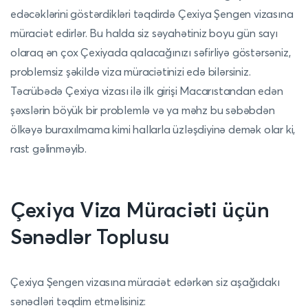
edəcəklərini göstərdikləri təqdirdə Çexiya Şengen vizasına
müraciət edirlər. Bu halda siz səyahətiniz boyu gün sayı
olaraq ən çox Çexiyada qalacağınızı səfirliyə göstərsəniz,
problemsiz şəkildə viza müraciətinizi edə bilərsiniz.
Təcrübədə Çexiya vizası ilə ilk girişi Macarıstandan edən
şəxslərin böyük bir problemlə və ya məhz bu səbəbdən
ölkəyə buraxılmama kimi hallarla üzləşdiyinə demək olar ki,
rast gəlinməyib.
Çexiya Viza Müraciəti üçün
Sənədlər Toplusu
Çexiya Şengen vizasına müraciət edərkən siz aşağıdakı
sənədləri təqdim etməlisiniz: