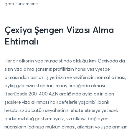
görə tənzimlənir.
Çexiya Şengen Vizası Alma
Ehtimalı
Hər bir ölkənin viza müraciətində olduğu kimi Çexiyada da
sizin viza alma şansınız profilinizin hansı vəziyyətdə
olmasından asılıdır. İş yerinizin və vəzifənizin normal olması,
aylıq gəlirinizin standart maaş aralığında olması
(təcrübədə 200-400 AZN aralığında aylıq gəliri olan
şəxslərə viza alınması halı dəfələrlə yaşanıb), bank
hesabınızda bütün səyahətinizi əhatə etməyə yetəcək
qədər məbləğ göstərməyiniz, sizi ölkəyə bağlayan
nüansların (adınıza mülkün olması, ailənizin və uşaqlarınızın