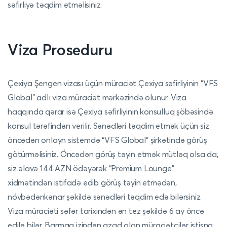
səfirliyə təqdim etməlisiniz.
Viza Proseduru
Çexiya Şengen vizası üçün müraciət Çexiya səfirliyinin “VFS
Global” adlı viza müraciət mərkəzində olunur. Viza
haqqında qərar isə Çexiya səfirliyinin konsulluq şöbəsində
konsul tərəfindən verilir. Sənədləri təqdim etmək üçün siz
öncədən onlayn sistemdə “VFS Global” şirkətində görüş
götürməlisiniz. Öncədən görüş təyin etmək mütləq olsa da,
siz əlavə 144 AZN ödəyərək “Premium Lounge”
xidmətindən istifadə edib görüş təyin etmədən,
növbədənkənar şəkildə sənədləri təqdim edə bilərsiniz.
Viza müraciəti səfər tarixindən ən tez şəkildə 6 ay öncə
edilə bilər. Barmaq izindən azad olan müraciətçilər istisna