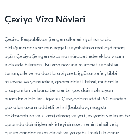
Çexiya Viza Növləri
Çexiya Respublikası Şengen ölkələri siyahısına aid
olduğuna görə siz müvəqqəti səyahətinizi reallaşdırmaq
üçün Çexiya Şengen vizasına müraciət edərək bu vizanı
əldə edə bilərsiniz. Bu viza növünə müraciət səbəbləri
turizm, ailə və ya dostlara ziyarət, işgüzar səfər, tibbi
müayinə və ya müalicə, qısamüddətli təhsil, mübadilə
proqramları və buna bənzər bir çox daimi olmayan
nüanslar ola bilər. Əgər siz Çexiyada müddəti 90 gündən
çox olan uzunmüddətli təhsil (bakalavr, magistr,
doktorantura və s. kimi) almaq və ya Çexiyada yerləşən bir
qurumda daimi işləmək istəyirsinizsə, həmin təhsil və iş
qurumlarından rəsmi dəvət və ya qəbul məktublarınız