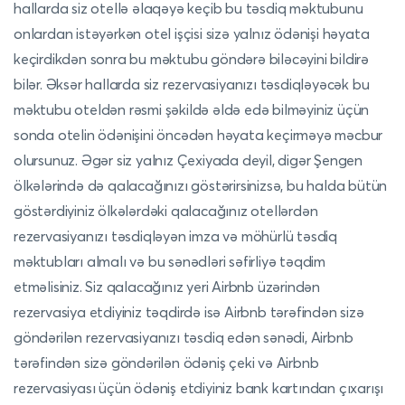
hallarda siz otellə əlaqəyə keçib bu təsdiq məktubunu
onlardan istəyərkən otel işçisi sizə yalnız ödənişi həyata
keçirdikdən sonra bu məktubu göndərə biləcəyini bildirə
bilər. Əksər hallarda siz rezervasiyanızı təsdiqləyəcək bu
məktubu oteldən rəsmi şəkildə əldə edə bilməyiniz üçün
sonda otelin ödənişini öncədən həyata keçirməyə məcbur
olursunuz. Əgər siz yalnız Çexiyada deyil, digər Şengen
ölkələrində də qalacağınızı göstərirsinizsə, bu halda bütün
göstərdiyiniz ölkələrdəki qalacağınız otellərdən
rezervasiyanızı təsdiqləyən imza və möhürlü təsdiq
məktubları almalı və bu sənədləri səfirliyə təqdim
etməlisiniz. Siz qalacağınız yeri Airbnb üzərindən
rezervasiya etdiyiniz təqdirdə isə Airbnb tərəfindən sizə
göndərilən rezervasiyanızı təsdiq edən sənədi, Airbnb
tərəfindən sizə göndərilən ödəniş çeki və Airbnb
rezervasiyası üçün ödəniş etdiyiniz bank kartından çıxarışı