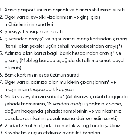
Xarici pasportunuzun orijinalı və birinci səhifəsinin surəti
Əgər varsa, əvvəlki vizalarınızın və giriş-çıxış
möhürlərinizin surətləri
Şəxsiyyət vəsiqənizin surəti
İş yerindən arayış* və əgər varsa, maaş kartından çıxarış
(təhsil alan şəxslər üçün təhsil müəssisəsindən arayış*)
Adınıza olan karta bağlı bank hesabından arayış* və
çıxarış (Məbləğ barədə aşağıda detallı məlumat qeyd
olunub)
Bank kartınızın əsas üzünün surəti
Əgər varsa, adınıza olan mülklərin çıxarışlarının* və
maşınınızın texpasport kopyası
Mülki vəziyyətinizin sübutu* (Ailəlisinizsə, nikah haqqında
şəhadətnamənizin, 18 yaşdan aşağı uşaqlarınız varsa,
doğum haqqında şəhadətnamələrinin və ya nikahınız
pozulubsa, nikahın pozulmasına dair sənədin surəti)
2 ədəd 3.5x4.5 ölçüdə, biometrik və ağ fonda şəkliniz
Səyahətiniz üçün etdiyiniz aviabilet bronları