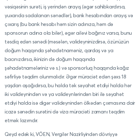
vəsiqəsinin surəti, iş yerindən arayış (əgər sahibkardırsa,
yuxarıda sadalanan sənədlər), bank hesabından arayış və
çıxarış (bu bank hesabı həm sizin adınıza, həm də
sponsorun adına ola bilər), əgər ailəvi bağınız varsa, bunu
təsdiq edən sənədi (məsələn, valideyninizdirsə, özünüzün
doğum haqqında şəhadətnaməniz, qardaş və ya
bacınızdırsa, ikinizin də doğum haqqında
şəhadətnamələriniz və s.) və sponsorluq haqqında kağız
səfirliyə təqdim olunmalıdır. Əgər müraciət edən şəxs 18
yaşdan aşağıdırsa, bu halda tək səyahət etdiyi halda hər
iki valideynindən və ya valideynlərindən biri ilə səyahət
etdiyi halda isə digər valideynindən ölkədən çıxmasına dair
icazə sənədin surətini də viza müraciəti zamanı təqdim
etmək lazımdır.
Qeyd edək ki, VÖEN, Vergilər Nazirliyindən dövriyyə