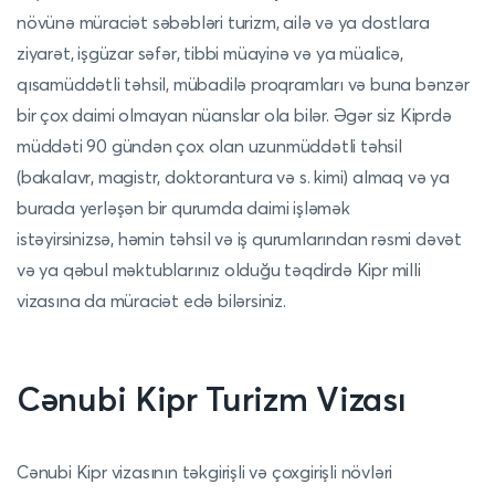
növünə müraciət səbəbləri turizm, ailə və ya dostlara
ziyarət, işgüzar səfər, tibbi müayinə və ya müalicə,
qısamüddətli təhsil, mübadilə proqramları və buna bənzər
bir çox daimi olmayan nüanslar ola bilər. Əgər siz Kiprdə
müddəti 90 gündən çox olan uzunmüddətli təhsil
(bakalavr, magistr, doktorantura və s. kimi) almaq və ya
burada yerləşən bir qurumda daimi işləmək
istəyirsinizsə, həmin təhsil və iş qurumlarından rəsmi dəvət
və ya qəbul məktublarınız olduğu təqdirdə Kipr milli
vizasına da müraciət edə bilərsiniz.
Cənubi Kipr Turizm Vizası
Cənubi Kipr vizasının təkgirişli və çoxgirişli növləri