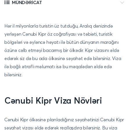
MÜNDƏRICAT
Hər il milyonlarla turistin üz tutduğu, Aralıq dənizində
yerləşən Cənubi Kipr öz coğrafiyası və təbiəti, turistik
bölgələri və əyləncə həyatı ilə bütün dünyanın marağını
özünə cəlb etməyi bacarmış bir ölkədir. Kipr vizasını əldə
edərək siz də bu ada ölkəsinə səyahət edə bilərsiniz. Viza
ilə bağlı ətraflı məlumatı isə bu məqalədən əldə edə
bilərsiniz.
Cənubi Kipr Viza Növləri
Cənubi Kipr ölkəsinə planladığınız səyahətinizi Cənubi Kipr
səyahət vizası əldə edərək reallaşdıra bilərsiniz. Bu viza