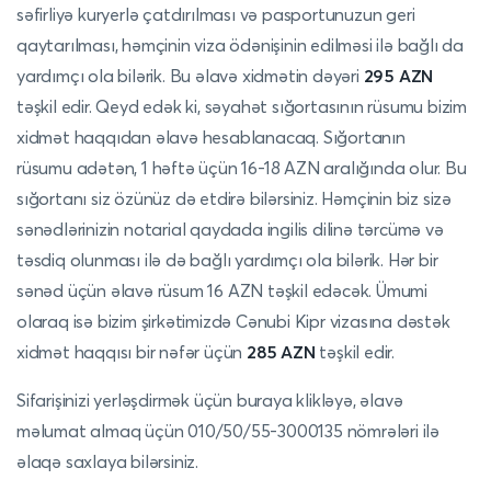
səfirliyə kuryerlə çatdırılması və pasportunuzun geri
qaytarılması, həmçinin viza ödənişinin edilməsi ilə bağlı da
yardımçı ola bilərik. Bu əlavə xidmətin dəyəri
295 AZN
təşkil edir. Qeyd edək ki, səyahət sığortasının rüsumu bizim
xidmət haqqıdan əlavə hesablanacaq. Sığortanın
rüsumu adətən, 1 həftə üçün 16-18 AZN aralığında olur. Bu
sığortanı siz özünüz də etdirə bilərsiniz. Həmçinin biz sizə
sənədlərinizin notarial qaydada ingilis dilinə tərcümə və
təsdiq olunması ilə də bağlı yardımçı ola bilərik. Hər bir
sənəd üçün əlavə rüsum 16 AZN təşkil edəcək. Ümumi
olaraq isə bizim şirkətimizdə Cənubi Kipr vizasına dəstək
xidmət haqqısı bir nəfər üçün
285 AZN
təşkil edir.
Sifarişinizi yerləşdirmək üçün
buraya
klikləyə, əlavə
məlumat almaq üçün 010/50/55-3000135 nömrələri ilə
əlaqə saxlaya bilərsiniz.