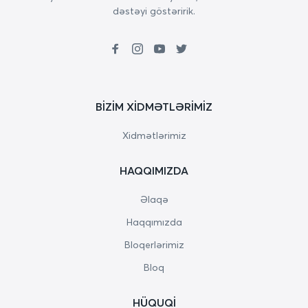
dəstəyi göstəririk.
BIZIM XIDMƏTLƏRIMIZ
Xidmətlərimiz
HAQQIMIZDA
Əlaqə
Haqqımızda
Bloqerlərimiz
Bloq
HÜQUQI