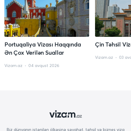
Portuqaliya Vizası Haqqında
Çin Təhsil Vi
Ən Çox Verilən Suallar
Vizam.az
03 av
Vizam.az
04 avqust 2026
Biz dünyanın istənilən ölkəsinə səyahət, təhsil və biznes viza