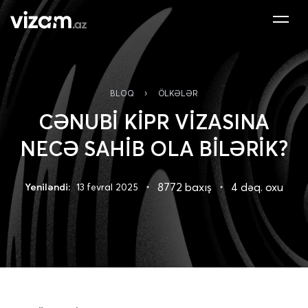
›
BLOQ
ÖLKƏLƏR
CƏNUBİ KİPR VİZASINA
NECƏ SAHİB OLA BİLƏRİK?
8772 baxış
4 dəq. oxu
Yeniləndi:
13 fevral 2025