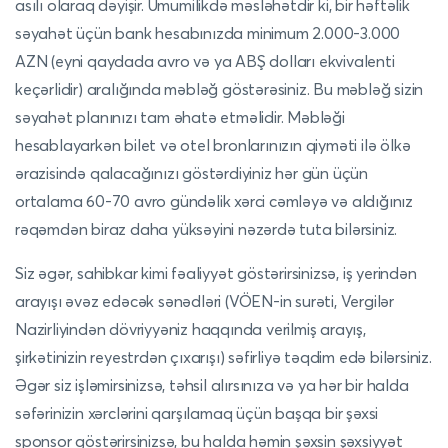
asılı olaraq dəyişir. Ümumilikdə məsləhətdir ki, bir həftəlik
səyahət üçün bank hesabınızda minimum 2.000-3.000
AZN (eyni qaydada avro və ya ABŞ dolları ekvivalenti
keçərlidir) aralığında məbləğ göstərəsiniz. Bu məbləğ sizin
səyahət planınızı tam əhatə etməlidir. Məbləği
hesablayarkən bilet və otel bronlarınızın qiyməti ilə ölkə
ərazisində qalacağınızı göstərdiyiniz hər gün üçün
ortalama 60-70 avro gündəlik xərci cəmləyə və aldığınız
rəqəmdən biraz daha yüksəyini nəzərdə tuta bilərsiniz.
Siz əgər, sahibkar kimi fəaliyyət göstərirsinizsə, iş yerindən
arayışı əvəz edəcək sənədləri (VÖEN-in surəti, Vergilər
Nazirliyindən dövriyyəniz haqqında verilmiş arayış,
şirkətinizin reyestrdən çıxarışı) səfirliyə təqdim edə bilərsiniz.
Əgər siz işləmirsinizsə, təhsil alırsınıza və ya hər bir halda
səfərinizin xərclərini qarşılamaq üçün başqa bir şəxsi
sponsor göstərirsinizsə, bu halda həmin şəxsin şəxsiyyət