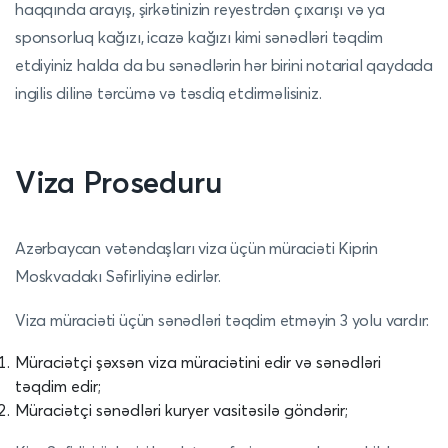
haqqında arayış, şirkətinizin reyestrdən çıxarışı və ya
sponsorluq kağızı, icazə kağızı kimi sənədləri təqdim
etdiyiniz halda da bu sənədlərin hər birini notarial qaydada
ingilis dilinə tərcümə və təsdiq etdirməlisiniz.
Viza Proseduru
Azərbaycan vətəndaşları viza üçün müraciəti Kiprin
Moskvadakı Səfirliyinə edirlər.
Viza müraciəti üçün sənədləri təqdim etməyin 3 yolu vardır:
Müraciətçi şəxsən viza müraciətini edir və sənədləri
təqdim edir;
Müraciətçi sənədləri kuryer vasitəsilə göndərir;