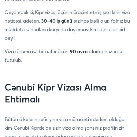
Qeyd edək ki, Kipr vizası üçün müraciət etmiş şəxslərin viza
nəticəsi, adətən,
30-40 iş günü
ərzində bəlli olur. Yalnız bu
müddətə sənədlərin kuryerlə daşınması kimi detallar aid
deyil.
Viza rüsumu isə bir nəfər üçün
90 avro
olaraq nəzərdə
tutulub.
Cənubi Kipr Vizası Alma
Ehtimalı
Bütün ölkələrin səfirliyinə viza müraciəti edərkən olduğu
kimi Cənubi Kiprdə də sizin viza alma şansınız profilinizin
hansı vəziyyətdə olmasından asılıdır. İş yerinizin və