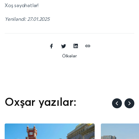
Xoş səyahətlər!
Yeniləndi: 27.01.2025
Ölkələr
Oxşar yazılar: