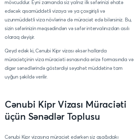
mövcuddur. Eyni zamanda siz yalnız ilk səfərinizi əhatə
edəcək qısamüddətli vizaya və ya çoxgirişli və
uzunmüddətli viza növlərinə də müraciət edə bilərsiniz. Bu,
sizin səfərinizin məqsədindən və səfər intervalınızdan asılı
olaraq dəyişir.
Qeyd edək ki, Cənubi Kipr vizası əksər hallarda
müraciətçinin viza müraciəti əsnasında ərizə formasında və
digər sənədlərində göstərdiyi səyahət müddətinə tam
uyğun şəkildə verilir.
Cənubi Kipr Vizası Müraciəti
üçün Sənədlər Toplusu
Cənubi Kipr vizasına müraciət edərkən siz aşağıdakı