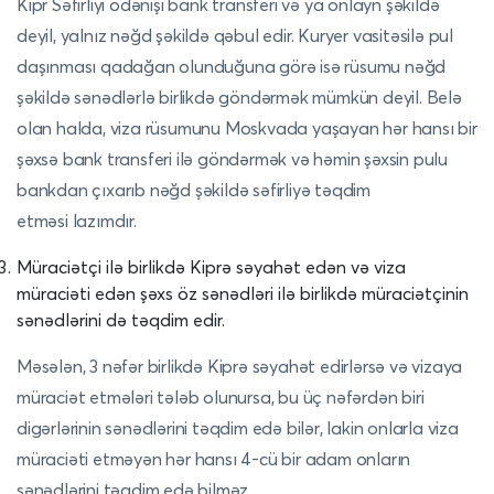
Kipr Səfirliyi ödənişi bank transferi və ya onlayn şəkildə
deyil, yalnız nəğd şəkildə qəbul edir. Kuryer vasitəsilə pul
daşınması qadağan olunduğuna görə isə rüsumu nəğd
şəkildə sənədlərlə birlikdə göndərmək mümkün deyil. Belə
olan halda, viza rüsumunu Moskvada yaşayan hər hansı bir
şəxsə bank transferi ilə göndərmək və həmin şəxsin pulu
bankdan çıxarıb nəğd şəkildə səfirliyə təqdim
etməsi lazımdır.
Müraciətçi ilə birlikdə Kiprə səyahət edən və viza
müraciəti edən şəxs öz sənədləri ilə birlikdə müraciətçinin
sənədlərini də təqdim edir.
Məsələn, 3 nəfər birlikdə Kiprə səyahət edirlərsə və vizaya
müraciət etmələri tələb olunursa, bu üç nəfərdən biri
digərlərinin sənədlərini təqdim edə bilər, lakin onlarla viza
müraciəti etməyən hər hansı 4-cü bir adam onların
sənədlərini təqdim edə bilməz.