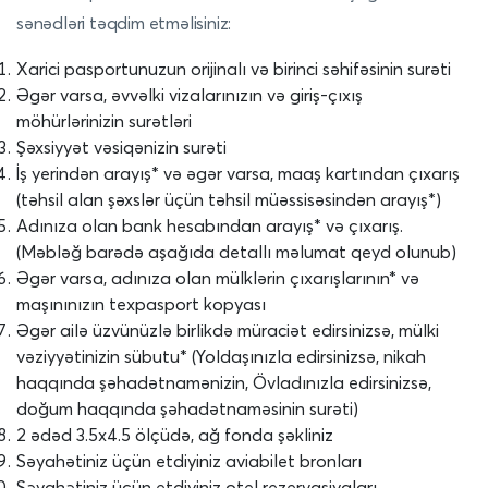
sənədləri təqdim etməlisiniz:
Xarici pasportunuzun orijinalı və birinci səhifəsinin surəti
Əgər varsa, əvvəlki vizalarınızın və giriş-çıxış
möhürlərinizin surətləri
Şəxsiyyət vəsiqənizin surəti
İş yerindən arayış* və əgər varsa, maaş kartından çıxarış
(təhsil alan şəxslər üçün təhsil müəssisəsindən arayış*)
Adınıza olan bank hesabından arayış* və çıxarış.
(Məbləğ barədə aşağıda detallı məlumat qeyd olunub)
Əgər varsa, adınıza olan mülklərin çıxarışlarının* və
maşınınızın texpasport kopyası
Əgər ailə üzvünüzlə birlikdə müraciət edirsinizsə, mülki
vəziyyətinizin sübutu* (Yoldaşınızla edirsinizsə, nikah
haqqında şəhadətnamənizin, Övladınızla edirsinizsə,
doğum haqqında şəhadətnaməsinin surəti)
2 ədəd 3.5x4.5 ölçüdə, ağ fonda şəkliniz
Səyahətiniz üçün etdiyiniz aviabilet bronları
Səyahətiniz üçün etdiyiniz otel rezervasiyaları