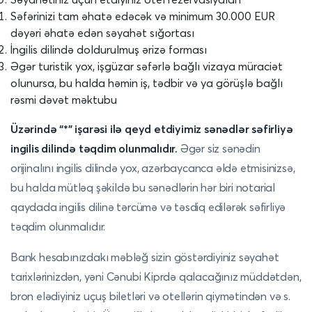
Səfərinizi tam əhatə edəcək və minimum 30.000 EUR
dəyəri əhatə edən səyahət sığortası
İngilis dilində doldurulmuş ərizə forması
Əgər turistik yox, işgüzar səfərlə bağlı vizaya müraciət
olunursa, bu halda həmin iş, tədbir və ya görüşlə bağlı
rəsmi dəvət məktubu
Üzərində “*” işarəsi ilə qeyd etdiyimiz sənədlər səfirliyə
ingilis dilində təqdim olunmalıdır.
Əgər siz sənədin
orijinalını ingilis dilində yox, azərbaycanca əldə etmisinizsə,
bu halda mütləq şəkildə bu sənədlərin hər biri notarial
qaydada ingilis dilinə tərcümə və təsdiq edilərək səfirliyə
təqdim olunmalıdır.
Bank hesabınızdakı məbləğ sizin göstərdiyiniz səyahət
tarixlərinizdən, yəni Cənubi Kiprdə qalacağınız müddətdən,
bron elədiyiniz uçuş biletləri və otellərin qiymətindən və s.