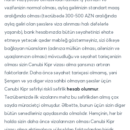
vəzifənizin normal olması, aylıq gəlirinizin standart maaş
aralığında olması (təcrübədə 300-500 AZN aralığında
aylıq gəliri olan şəxslərə viza alınması halı dəfələrlə
yaşanıb), bank hesabınızda bütün səyahətinizi əhatə
etməyə yetəcək qədər məbləğ göstərməyiniz, sizi ölkəyə
bağlayan nüansların (adınıza mülkün olması, ailənizin və
uşaqlarınızın olması) mövcudluğu və səyahət tarixçənizin
olması sizin Cənubi Kipr vizası alma şansınızı artıran
faktorlardır. Daha öncə səyahət tarixçəsi olmamış, yəni
Şengen və ya digər viza sahibi olmayan şəxslər üçün
Cənubi Kipr səfirliyi riskli səfirlik
hesab olunmur
.
Təcrübəmizdə ilk vizalarını məhz bu səfirlikdən almış çox
sayda müraciətçi olmuşdur. Əlbəttə, bunun üçün sizin digər
bütün sənədləriniz qaydasında olmalıdır. Həmçinin, hər bir
halda sizin daha öncə vizalarınızın olması Cənubi Kipr
vizası alma ehtimalınızı yüksəldən faktorlardan biridir.