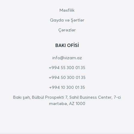
Məxfilik
Qayda və Şərtlər
Çərəzlər
BAKI OFISI
info@vizam.az
+994 55 300 01 35
+994 50 300 01 35
+994 10 300 01 35
Bakı şəh, Bülbül Prospekti 7, Sahil Business Center, 7-ci
mərtəbə, AZ 1000