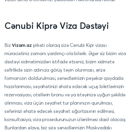
Cənubi Kiprə Viza Dəstəyi
Biz
Vizam.az
şirkəti olaraq sizə Cənubi Kipr vizası
müraciətiniz zamanı yardımçı ola bilərik.
Əgər siz bizim viza
dəstəyi xidmətimizdən istifadə etsəniz, bizim xidmətə
səfirlikdə sizin adınıza görüş təyin olunması, ərizə
formanızın doldurulması, sənədlərinizin peşəkar qaydada
hazırlanması, səyahətinizi əhatə edəcək uçuş biletlərinizin
rezervasiyası, otellərin bronu və ya istəyinizə uyğun şəkildə
alınması, viza üçün səyahət tur planınızın qurulması,
səfərinizi əhatə edəcək səyahət sığortasının edilməsi,
konsultasiya, viza prosedurunuzun izlənilməsi daxil olacaq.
Bunlardan əlavə, biz sizə sənədlərinizin Moskvadakı