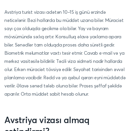
Avstriya turist vizası adətən 10–15 iş günü ərzində
nəticələnir. Bəzi hallarda bu müddət uzana bilər. Müraciət
sayı çox olduqda gecikmə ola bilər. Yay və bayram
mövsümündə sıxlıq artır. Konsulluq əlavə yoxlama apara
bilər. Sənədlər tam olduqda proses daha sürətli gedir.
Biometrik məlumatlar vaxtı təsir etmir. Cavab e-mail və ya
mərkəz vasitəsilə bildirilir. Təcili viza xidməti nadir hallarda
olur. Erkən müraciət tövsiyə edilir. Səyahət tarixindən əvvəl
planlama vacibdir. Rədd və ya qəbul qərarı eyni müddətdə
verilir. Əlavə sənəd tələb oluna bilər. Proses şəffaf şəkildə
aparılır. Orta müddət sabit hesab olunur.
Avstriya vizası almaq