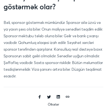
göstərmək olar?
Bəli, sponsor göstərmək mümkündür. Sponsor ailə üzvü və
ya yaxın şəxs ola bilər. Onun maliyyə sənədləri təqdim edilir.
Sponsor məktubu tələb oluna bilər. Gəlir və bank çıxarışı
vacibdir. Qohumluq əlaqəsi izah edilir. Səyahət xərcləri
sponsor tərəfindən qarşılanır. Konsulluq real dəstəyə baxır.
Sponsorun sabit gəliri olmalıdır. Sənədlər uyğun olmalıdır.
Şəffaflıq vacibdir. Saxta sponsor risklidir. Bütün məlumatlar
təsdiqlənməlidir. Viza şansını artıra bilər. Düzgün təqdimat
əsasdır.
Ölkələr