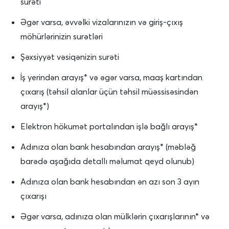
surəti
Əgər varsa, əvvəlki vizalarınızın və giriş-çıxış
möhürlərinizin surətləri
Şəxsiyyət vəsiqənizin surəti
İş yerindən arayış* və əgər varsa, maaş kartından
çıxarış (təhsil alanlar üçün təhsil müəssisəsindən
arayış*)
Elektron hökumət portalından işlə bağlı arayış*
Adınıza olan bank hesabından arayış* (məbləğ
barədə aşağıda detallı məlumat qeyd olunub)
Adınıza olan bank hesabından ən azı son 3 ayın
çıxarışı
Əgər varsa, adınıza olan mülklərin çıxarışlarının* və