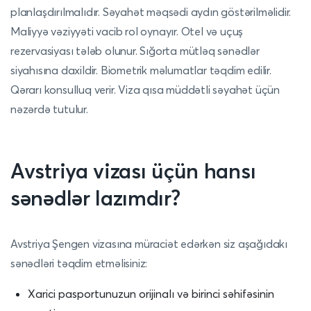
planlaşdırılmalıdır. Səyahət məqsədi aydın göstərilməlidir.
Maliyyə vəziyyəti vacib rol oynayır. Otel və uçuş
rezervasiyası tələb olunur. Sığorta mütləq sənədlər
siyahısına daxildir. Biometrik məlumatlar təqdim edilir.
Qərarı konsulluq verir. Viza qısa müddətli səyahət üçün
nəzərdə tutulur.
Avstriya vizası üçün hansı
sənədlər lazımdır?
Avstriya Şengen vizasına müraciət edərkən siz aşağıdakı
sənədləri təqdim etməlisiniz:
Xarici pasportunuzun orijinalı və birinci səhifəsinin