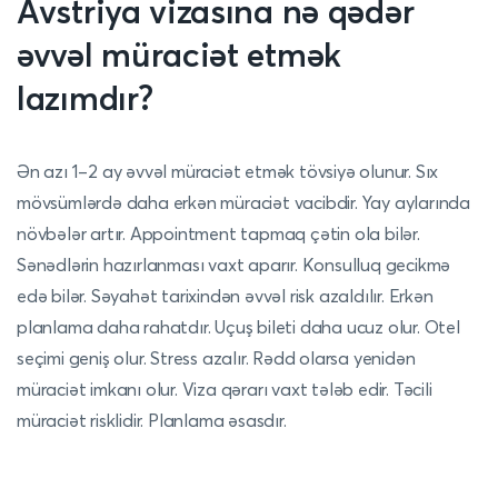
Avstriya vizasına nə qədər
əvvəl müraciət etmək
lazımdır?
Ən azı 1–2 ay əvvəl müraciət etmək tövsiyə olunur. Sıx
mövsümlərdə daha erkən müraciət vacibdir. Yay aylarında
növbələr artır. Appointment tapmaq çətin ola bilər.
Sənədlərin hazırlanması vaxt aparır. Konsulluq gecikmə
edə bilər. Səyahət tarixindən əvvəl risk azaldılır. Erkən
planlama daha rahatdır. Uçuş bileti daha ucuz olur. Otel
seçimi geniş olur. Stress azalır. Rədd olarsa yenidən
müraciət imkanı olur. Viza qərarı vaxt tələb edir. Təcili
müraciət risklidir. Planlama əsasdır.