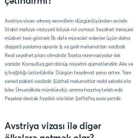
çətindirmi?
Avstriya vizası almaq sənədlərin düzgünlüyündən asılıdır.
Stabil maliyyə vəziyyəti böyük rol oynayır. Səyahət tarixçəsi
müsbət təsir göstərir. İlk dəfə müraciət edənlər üçün daha
diqqətli yoxlama aparılır. İş və gəlir məlumatları vacibdir.
Real səyahət planı olmalıdır. Saxta rezervasiyalar risk
yaradır. Konsulluq geri dönüş niyyətini qiymətləndirir. Ailə və
iş bağlılığı üstünlükdür. Düzgün təqdimat şansı artırır. Tam
sənəd paketi vacibdir. Şübhəli məlumatlar rədd səbəbi ola
bilər. Ümumilikdə mümkündür, amma hazırlıq tələb edir.
Peşəkar dəstək faydalı ola bilər. Şəffaflıq əsas şərtdir.
Avstriya vizası ilə digər
ölkələrə getmək olar?