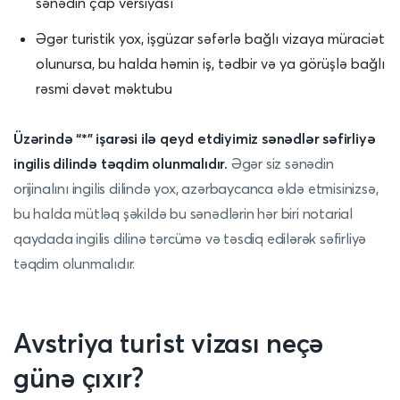
sənədin çap versiyası
Əgər turistik yox, işgüzar səfərlə bağlı vizaya müraciət
olunursa, bu halda həmin iş, tədbir və ya görüşlə bağlı
rəsmi dəvət məktubu
Üzərində “*” işarəsi ilə qeyd etdiyimiz sənədlər səfirliyə
ingilis dilində təqdim olunmalıdır.
Əgər siz sənədin
orijinalını ingilis dilində yox, azərbaycanca əldə etmisinizsə,
bu halda mütləq şəkildə bu sənədlərin hər biri notarial
qaydada ingilis dilinə tərcümə və təsdiq edilərək səfirliyə
təqdim olunmalıdır.
Avstriya turist vizası neçə
günə çıxır?