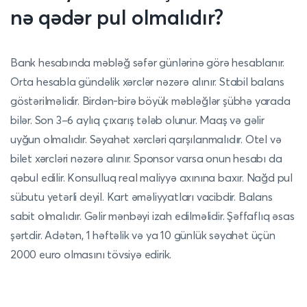
nə qədər pul olmalıdır?
Bank hesabında məbləğ səfər günlərinə görə hesablanır.
Orta hesabla gündəlik xərclər nəzərə alınır. Stabil balans
göstərilməlidir. Birdən-birə böyük məbləğlər şübhə yarada
bilər. Son 3–6 aylıq çıxarış tələb olunur. Maaş və gəlir
uyğun olmalıdır. Səyahət xərcləri qarşılanmalıdır. Otel və
bilet xərcləri nəzərə alınır. Sponsor varsa onun hesabı da
qəbul edilir. Konsulluq real maliyyə axınına baxır. Nağd pul
sübutu yetərli deyil. Kart əməliyyatları vacibdir. Balans
sabit olmalıdır. Gəlir mənbəyi izah edilməlidir. Şəffaflıq əsas
şərtdir. Adətən, 1 həftəlik və ya 10 günlük səyahət üçün
2000 euro olmasını tövsiyə edirik.