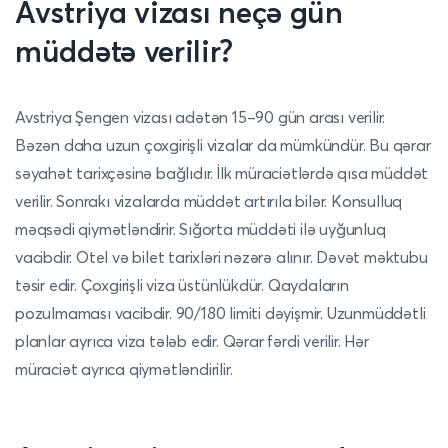
Avstriya vizası neçə gün
müddətə verilir?
Avstriya Şengen vizası adətən 15–90 gün arası verilir.
Bəzən daha uzun çoxgirişli vizalar da mümkündür. Bu qərar
səyahət tarixçəsinə bağlıdır. İlk müraciətlərdə qısa müddət
verilir. Sonrakı vizalarda müddət artırıla bilər. Konsulluq
məqsədi qiymətləndirir. Sığorta müddəti ilə uyğunluq
vacibdir. Otel və bilet tarixləri nəzərə alınır. Dəvət məktubu
təsir edir. Çoxgirişli viza üstünlükdür. Qaydaların
pozulmaması vacibdir. 90/180 limiti dəyişmir. Uzunmüddətli
planlar ayrıca viza tələb edir. Qərar fərdi verilir. Hər
müraciət ayrıca qiymətləndirilir.