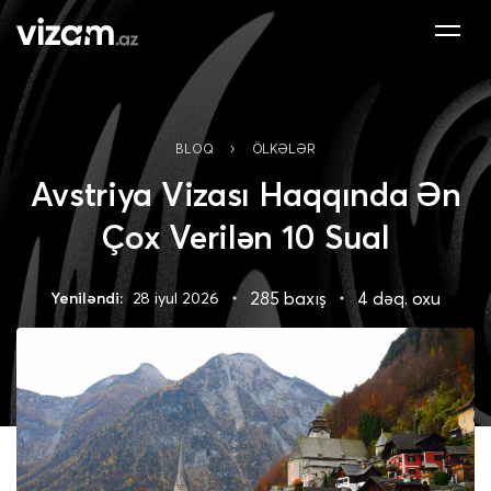
›
BLOQ
ÖLKƏLƏR
Avstriya Vizası Haqqında Ən
Çox Verilən 10 Sual
285 baxış
4 dəq. oxu
Yeniləndi:
28 iyul 2026