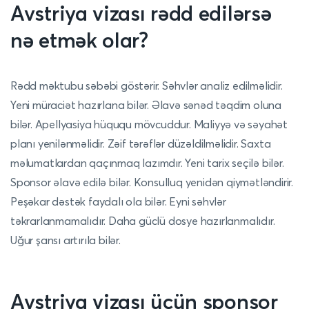
Avstriya vizası rədd edilərsə
nə etmək olar?
Rədd məktubu səbəbi göstərir. Səhvlər analiz edilməlidir.
Yeni müraciət hazırlana bilər. Əlavə sənəd təqdim oluna
bilər. Apellyasiya hüququ mövcuddur. Maliyyə və səyahət
planı yenilənməlidir. Zəif tərəflər düzəldilməlidir. Saxta
məlumatlardan qaçınmaq lazımdır. Yeni tarix seçilə bilər.
Sponsor əlavə edilə bilər. Konsulluq yenidən qiymətləndirir.
Peşəkar dəstək faydalı ola bilər. Eyni səhvlər
təkrarlanmamalıdır. Daha güclü dosye hazırlanmalıdır.
Uğur şansı artırıla bilər.
Avstriya vizası üçün sponsor