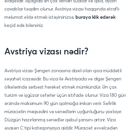
əlaqəlidir. Aşağıda ən çox verilən suallar və qısa, aydın
cavablar təqdim olunur.
Avstriya vizası haqqında ətraflı
məlumat əldə etmək istəyirsinizsə,
buraya klik edərək
keçid edə bilərsiniz.
Avstriya vizası nədir?
Avstriya vizası Şengen zonasına daxil olan qısa müddətli
səyahət icazəsidir. Bu viza ilə Avstriyada və digər Şengen
ölkələrində sərbəst hərəkət etmək mümkündür. Ən çox
turizm və işgüzar səfərlər üçün istifadə olunur. Viza 180 gün
ərzində maksimum 90 gün qalmağa imkan verir. Səfirlik
müraciətin məqsədini və sənədlərin uyğunluğunu yoxlayır.
Düzgün hazırlanmış sənədlər qəbul şansını artırır. Viza
əsasən C tipi kateqoriyaya aiddir. Müraciət əvvəlcədən