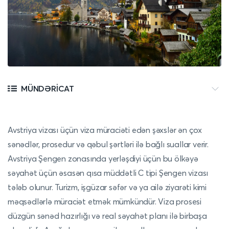
MÜNDƏRICAT
Avstriya vizası üçün viza müraciəti edən şəxslər ən çox
sənədlər, prosedur və qəbul şərtləri ilə bağlı suallar verir.
Avstriya Şengen zonasında yerləşdiyi üçün bu ölkəyə
səyahət üçün əsasən qısa müddətli C tipi Şengen vizası
tələb olunur. Turizm, işgüzar səfər və ya ailə ziyarəti kimi
məqsədlərlə müraciət etmək mümkündür. Viza prosesi
düzgün sənəd hazırlığı və real səyahət planı ilə birbaşa