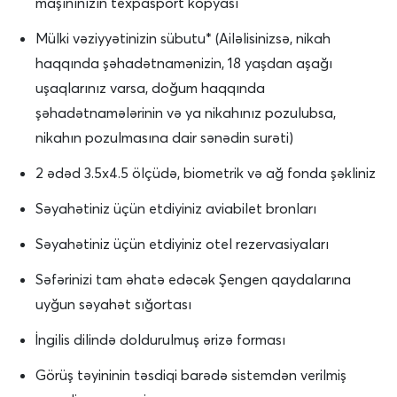
maşınınızın texpasport kopyası
Mülki vəziyyətinizin sübutu* (Ailəlisinizsə, nikah
haqqında şəhadətnamənizin, 18 yaşdan aşağı
uşaqlarınız varsa, doğum haqqında
şəhadətnamələrinin və ya nikahınız pozulubsa,
nikahın pozulmasına dair sənədin surəti)
2 ədəd 3.5x4.5 ölçüdə, biometrik və ağ fonda şəkliniz
Səyahətiniz üçün etdiyiniz aviabilet bronları
Səyahətiniz üçün etdiyiniz otel rezervasiyaları
Səfərinizi tam əhatə edəcək Şengen qaydalarına
uyğun səyahət sığortası
İngilis dilində doldurulmuş ərizə forması
Görüş təyininin təsdiqi barədə sistemdən verilmiş