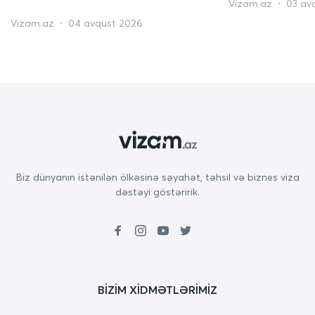
Vizam.az
03 av
Vizam.az
04 avqust 2026
Biz dünyanın istənilən ölkəsinə səyahət, təhsil və biznes viza
dəstəyi göstəririk.
BIZIM XIDMƏTLƏRIMIZ