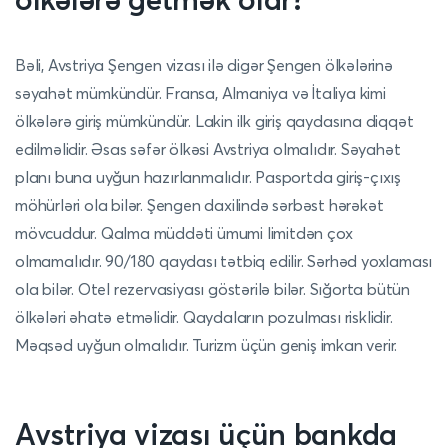
Bəli, Avstriya Şengen vizası ilə digər Şengen ölkələrinə
səyahət mümkündür. Fransa, Almaniya və İtaliya kimi
ölkələrə giriş mümkündür. Lakin ilk giriş qaydasına diqqət
edilməlidir. Əsas səfər ölkəsi Avstriya olmalıdır. Səyahət
planı buna uyğun hazırlanmalıdır. Pasportda giriş-çıxış
möhürləri ola bilər. Şengen daxilində sərbəst hərəkət
mövcuddur. Qalma müddəti ümumi limitdən çox
olmamalıdır. 90/180 qaydası tətbiq edilir. Sərhəd yoxlaması
ola bilər. Otel rezervasiyası göstərilə bilər. Sığorta bütün
ölkələri əhatə etməlidir. Qaydaların pozulması risklidir.
Məqsəd uyğun olmalıdır. Turizm üçün geniş imkan verir.
Avstriya vizası üçün bankda