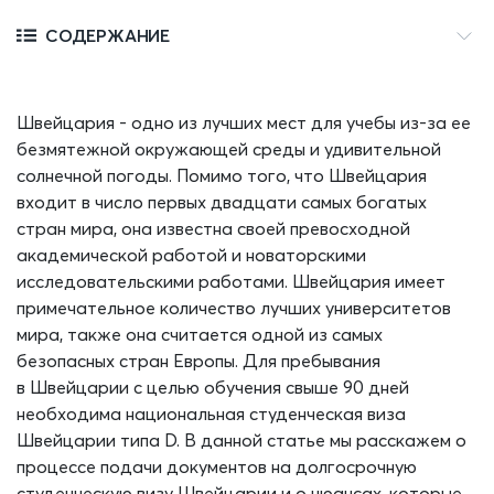
СОДЕРЖАНИЕ
Швейцария - одно из лучших мест для учебы из-за ее
безмятежной окружающей среды
и удивительной
солнечной погоды
.
Помимо того, что Швейцария
входит в число первых двадцати самых богатых
стран мира, она известна своей превосходной
академической работой и новаторски
ми
исследовательскими работами.
Швейцария имеет
примечательное количес
тво лучших университетов
мира, также она считается одной
из самых
безопасных стран Европы.
Для пребывания
в
Швейцарии
с целью обучения свыше 90 дней
необходима националь
ная студенческая виза
Швейцарии
типа D
.
В данной статье мы расскажем о
процессе подачи документов на долгосрочную
студенческую визу
Швейцарии
и о нюансах, которые