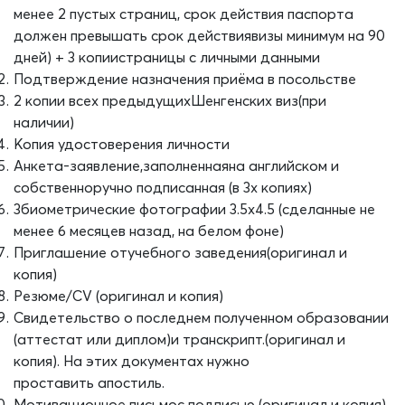
менее 2 пустых страниц, срок действия паспорта
должен превышать срок действия
визы минимум на 90
дней) + 3 копии
страницы с личными данными
Подтверждение назначения приёма в посольстве
2 к
опии всех предыдущих
Шенгенских виз
(
при
наличии)
Копия удостоверения личности
Анкета-заявление
,
заполненная
на английском
и
собственноручно подписанная (в 3
х
копиях)
3
биометрические фотографии 3.5х4.5 (сделанные не
менее 6 месяцев назад, на белом фоне)
Приглашение от
учебного заведения
(оригинал и
копия)
Резюме/CV
(оригинал и копия)
Свидетельство о последнем полученном образовании
(аттестат или диплом)
и транскрипт.
(оригинал и
копия)
.
На этих документах нужно
проставить
апостиль
.
Мотивационное письмо
с
подписью
(оригинал и копия)