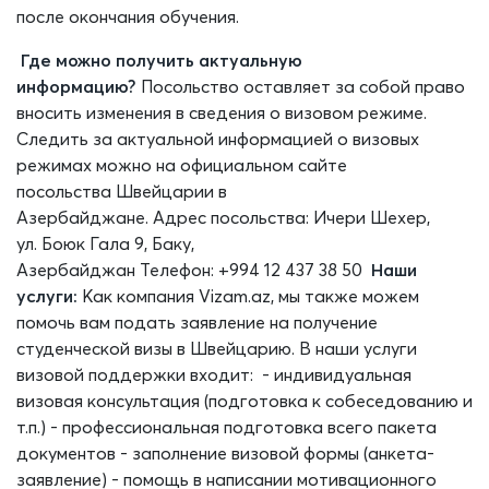
после окончания обучения.
Где можно получить актуальную
информацию?
Посольство оставляет за собой право
вносить изменения в сведения о визовом режиме.
Следить за актуальной информацией о визовых
режимах можно
на официальном
сайте
посольства
Швейцарии
в
Азербайджане.
Адрес
посольства
:
Ичери
Шехер
,
ул.
Боюк
Гала 9
,
Баку,
Азербайджан
Телефон:
+994
12
437 38 50
Наши
услуги:
Как компания Vizam.az, мы также можем
помочь вам подать заявление на получение
студенческой визы в
Швейцари
ю
. В наши услуги
визовой поддержки входит:
-
индивидуальная
визовая консультация (подготовка к собеседованию и
т.п.)
- профессиональная подготовка всего пакета
документов
- заполн
ение визовой
форм
ы
(анкет
а-
заявление
)
-
помощь в написании мотивационного