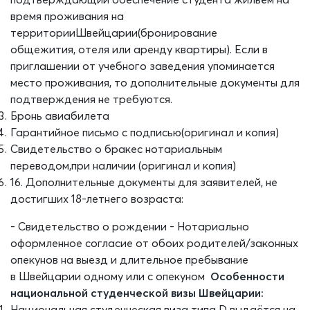
время проживания на
территории
Швейцарии
(
бронирование
общежития
,
отеля
или аренду квартиры
)
. Если в
приглашении от
учебного заведения упоминается
место проживания, то дополнительные документы для
подтверждения не требуются.
Бронь
авиабилета
Гарантийное письмо с подписью
(оригинал и копия)
С
видетельство о браке
с нотариальным
переводом
,
при наличии
(оригинал и копия)
16
.
Дополнительные документы для заявителей, не
достигших 18-летнего возраста:
- С
видетельство о рождении
- Н
отариально
оформленное согласие от обоих родителей/законных
опекунов на выезд и длительное пребывание
в
Швейца
рии
одному или с опекуном
Особенности
национальной
студенческой
визы
Швейцарии
:
Национальная студенческая виза типа
D
в
ыдаётся на