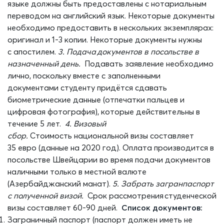
языке должны быть предоставлены с нотариальным
переводом на английский язык.
Некоторые д
окум
енты
необходимо предоставить в нескольких экземплярах:
оригинал и 1-3
копии
.
Некоторые д
окументы
нужны
с
апостилем
.
3. Подача
документов в посольстве в
назначенный день.
Подавать заявление необходимо
лично
, поскольку вместе с заполненными
документами
студенту придё
тся сдавать
биометрические данные (отпечатки пальцев и
цифровая фотография), которые действительны в
течение 5 лет.
4. Визовый
сбор.
Стоимость
национальной визы составля
ет
35
евро (данные на 2020 год).
Оплата производится в
посольстве
Швейцари
и во время подачи докумен
тов
наличными
только в местной в
алюте
(Азербайджанский
манат
)
.
5. Забрать загранпаспорт
с полученной визой.
Срок рассмотрения
студенческой
визы составляет 60-9
0 дней.
Список документов:
Заграничный паспорт (паспорт должен иметь не