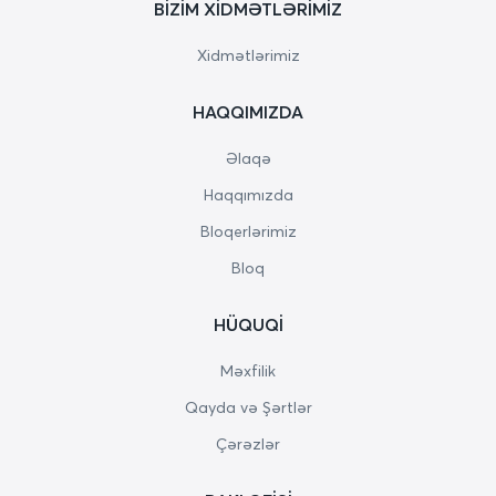
BIZIM XIDMƏTLƏRIMIZ
Xidmətlərimiz
HAQQIMIZDA
Əlaqə
Haqqımızda
Bloqerlərimiz
Bloq
HÜQUQI
Məxfilik
Qayda və Şərtlər
Çərəzlər