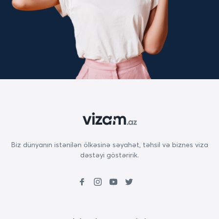
Biz dünyanın istənilən ölkəsinə səyahət, təhsil və biznes viza
dəstəyi göstəririk.