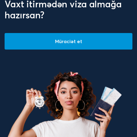
Vaxt itirmədən viza almağa
hazırsan?
Müraciət et