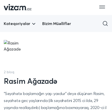
Kateqoriyalar
Bizim Müəlliflər
2 bloq
Rasim Ağazadə
“Səyahətə başlamağın yaşı yoxdur” deyə düşünən Rasim,
səyahətə gec yaşlarında (ilk səyahətini 2015 ci ildə, 29
yaşında reallaşdırıb) başlamağına baxmayaraq, 2020-ci il