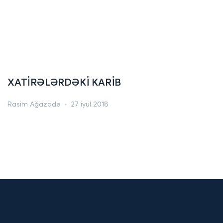
XATİRƏLƏRDƏKİ KARİB
Rasim Ağazadə
27 iyul 2018