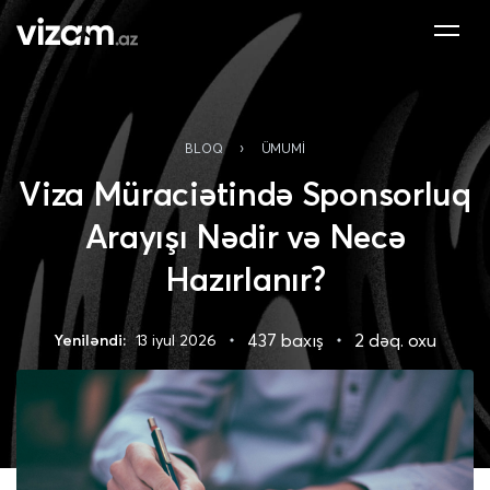
›
BLOQ
ÜMUMI
Viza Müraciətində Sponsorluq
Arayışı Nədir və Necə
Hazırlanır?
437 baxış
2 dəq. oxu
Yeniləndi:
13 iyul 2026