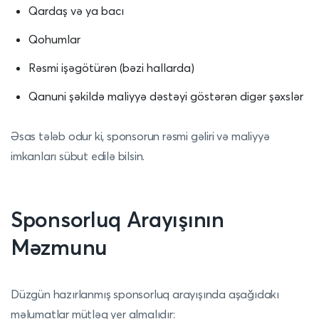
Qardaş və ya bacı
Qohumlar
Rəsmi işəgötürən (bəzi hallarda)
Qanuni şəkildə maliyyə dəstəyi göstərən digər şəxslər
Əsas tələb odur ki, sponsorun rəsmi gəliri və maliyyə
imkanları sübut edilə bilsin.
Sponsorluq Arayışının
Məzmunu
Düzgün hazırlanmış sponsorluq arayışında aşağıdakı
məlumatlar mütləq yer almalıdır: