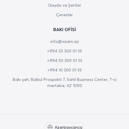
Qayda və Şərtlər
Çərəzlər
BAKI OFISI
info@vizam.az
+994 55 300 01 35
+994 50 300 01 35
+994 10 300 01 35
Bakı şəh, Bülbül Prospekti 7, Sahil Business Center, 7-ci
mərtəbə, AZ 1000
Azərbaycanca