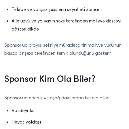
Tələbə və ya işsiz şəxslərin səyahəti zamanı
Ailə üzvü və ya yaxın şəxs tərəfindən maliyyə dəstəyi
göstərildikdə
Sponsorluq arayışı səfirliyə müraciətçinin maliyyə yükünün
başqa bir şəxs tərəfindən təmin olunduğunu göstərir.
Sponsor Kim Ola Bilər?
Sponsorluq edən şəxs aşağıdakılardan biri ola bilər:
Valideynlər
Həyat yoldaşı