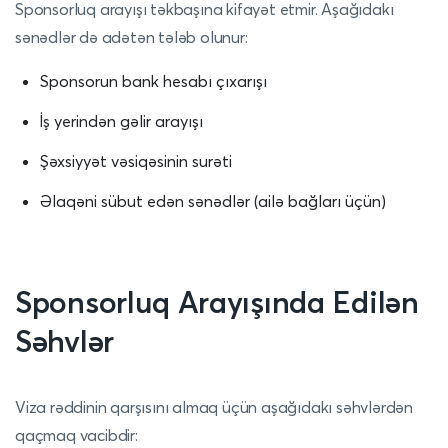
Sponsorluq arayışı təkbaşına kifayət etmir. Aşağıdakı
sənədlər də adətən tələb olunur:
Sponsorun bank hesabı çıxarışı
İş yerindən gəlir arayışı
Şəxsiyyət vəsiqəsinin surəti
Əlaqəni sübut edən sənədlər (ailə bağları üçün)
Sponsorluq Arayışında Edilən
Səhvlər
Viza rəddinin qarşısını almaq üçün aşağıdakı səhvlərdən
qaçmaq vacibdir: