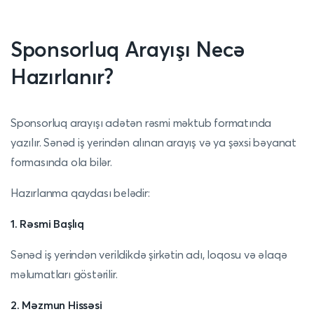
Sponsorluq Arayışı Necə
Hazırlanır?
Sponsorluq arayışı adətən rəsmi məktub formatında
yazılır. Sənəd iş yerindən alınan arayış və ya şəxsi bəyanat
formasında ola bilər.
Hazırlanma qaydası belədir:
1. Rəsmi Başlıq
Sənəd iş yerindən verildikdə şirkətin adı, loqosu və əlaqə
məlumatları göstərilir.
2. Məzmun Hissəsi