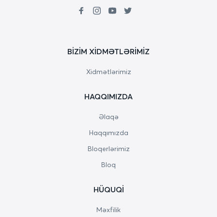
BIZIM XIDMƏTLƏRIMIZ
Xidmətlərimiz
HAQQIMIZDA
Əlaqə
Haqqımızda
Bloqerlərimiz
Bloq
HÜQUQI
Məxfilik