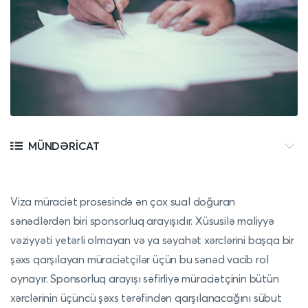
MÜNDƏRICAT
Viza müraciət prosesində ən çox sual doğuran
sənədlərdən biri sponsorluq arayışıdır. Xüsusilə maliyyə
vəziyyəti yetərli olmayan və ya səyahət xərclərini başqa bir
şəxs qarşılayan müraciətçilər üçün bu sənəd vacib rol
oynayır. Sponsorluq arayışı səfirliyə müraciətçinin bütün
xərclərinin üçüncü şəxs tərəfindən qarşılanacağını sübut