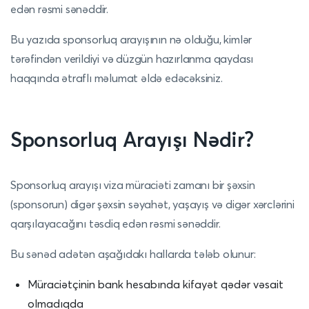
edən rəsmi sənəddir.
Bu yazıda sponsorluq arayışının nə olduğu, kimlər
tərəfindən verildiyi və düzgün hazırlanma qaydası
haqqında ətraflı məlumat əldə edəcəksiniz.
Sponsorluq Arayışı Nədir?
Sponsorluq arayışı viza müraciəti zamanı bir şəxsin
(sponsorun) digər şəxsin səyahət, yaşayış və digər xərclərini
qarşılayacağını təsdiq edən rəsmi sənəddir.
Bu sənəd adətən aşağıdakı hallarda tələb olunur:
Müraciətçinin bank hesabında kifayət qədər vəsait
olmadıqda