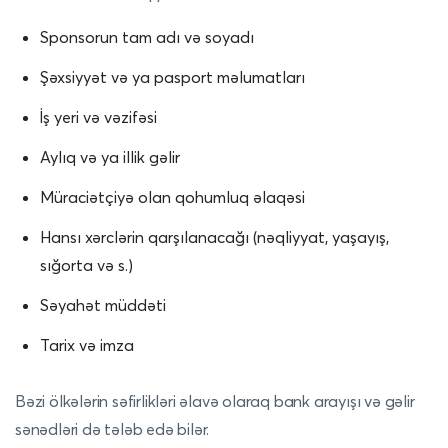
Sponsorun tam adı və soyadı
Şəxsiyyət və ya pasport məlumatları
İş yeri və vəzifəsi
Aylıq və ya illik gəlir
Müraciətçiyə olan qohumluq əlaqəsi
Hansı xərclərin qarşılanacağı (nəqliyyat, yaşayış,
sığorta və s.)
Səyahət müddəti
Tarix və imza
Bəzi ölkələrin səfirlikləri əlavə olaraq bank arayışı və gəlir
sənədləri də tələb edə bilər.