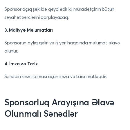
Sponsor açıq şəkildə qeyd edir ki, müraciətçinin bütün
səyahət xərclərini qarşılayacaq.
3. Maliyyə Məlumatları
Sponsorun aylıq gəliri və iş yeri haqqında məlumat əlavə
olunur.
4. İmza və Tarix
Sənədin rəsmi olması üçün imza və tarix mütləqdir.
Sponsorluq Arayışına Əlavə
Olunmalı Sənədlər