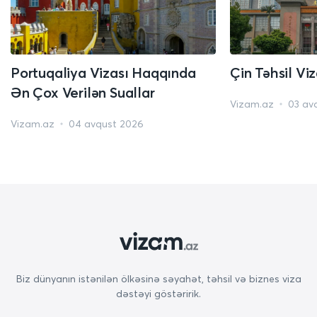
Portuqaliya Vizası Haqqında
Çin Təhsil Vi
Ən Çox Verilən Suallar
Vizam.az
03 av
Vizam.az
04 avqust 2026
Biz dünyanın istənilən ölkəsinə səyahət, təhsil və biznes viza
dəstəyi göstəririk.