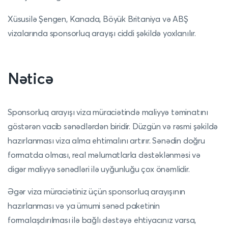
Xüsusilə Şengen, Kanada, Böyük Britaniya və ABŞ
vizalarında sponsorluq arayışı ciddi şəkildə yoxlanılır.
Nəticə
Sponsorluq arayışı viza müraciətində maliyyə təminatını
göstərən vacib sənədlərdən biridir. Düzgün və rəsmi şəkildə
hazırlanması viza alma ehtimalını artırır. Sənədin doğru
formatda olması, real məlumatlarla dəstəklənməsi və
digər maliyyə sənədləri ilə uyğunluğu çox önəmlidir.
Əgər viza müraciətiniz üçün sponsorluq arayışının
hazırlanması və ya ümumi sənəd paketinin
formalaşdırılması ilə bağlı dəstəyə ehtiyacınız varsa,