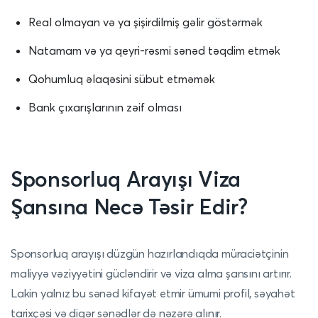
Real olmayan və ya şişirdilmiş gəlir göstərmək
Natamam və ya qeyri-rəsmi sənəd təqdim etmək
Qohumluq əlaqəsini sübut etməmək
Bank çıxarışlarının zəif olması
Sponsorluq Arayışı Viza
Şansına Necə Təsir Edir?
Sponsorluq arayışı düzgün hazırlandıqda müraciətçinin
maliyyə vəziyyətini gücləndirir və viza alma şansını artırır.
Lakin yalnız bu sənəd kifayət etmir ümumi profil, səyahət
tarixçəsi və digər sənədlər də nəzərə alınır.