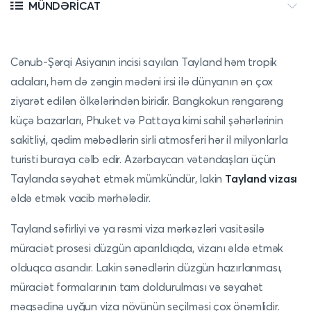
MÜNDƏRICAT
Cənub-Şərqi Asiyanın incisi sayılan Tayland həm tropik
adaları, həm də zəngin mədəni irsi ilə dünyanın ən çox
ziyarət edilən ölkələrindən biridir. Bangkokun rəngarəng
küçə bazarları, Phuket və Pattaya kimi sahil şəhərlərinin
sakitliyi, qədim məbədlərin sirli atmosferi hər il milyonlarla
turisti buraya cəlb edir. Azərbaycan vətəndaşları üçün
Taylanda səyahət etmək mümkündür, lakin
Tayland vizası
əldə etmək vacib mərhələdir.
Tayland səfirliyi və ya rəsmi viza mərkəzləri vasitəsilə
müraciət prosesi düzgün aparıldıqda, vizanı əldə etmək
olduqca asandır. Lakin sənədlərin düzgün hazırlanması,
müraciət formalarının tam doldurulması və səyahət
məqsədinə uyğun viza növünün seçilməsi çox önəmlidir.