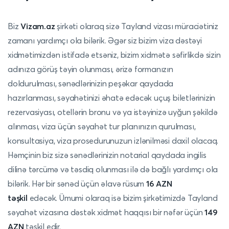
Biz
Vizam.az
şirkəti olaraq sizə Tayland vizası müraciətiniz
zamanı yardımçı ola bilərik. Əgər siz bizim viza dəstəyi
xidmətimizdən istifadə etsəniz, bizim xidmətə səfirlikdə sizin
adınıza görüş təyin olunması, ərizə formanızın
doldurulması, sənədlərinizin peşəkar qaydada
hazırlanması, səyahətinizi əhatə edəcək uçuş biletlərinizin
rezervasiyası, otellərin bronu və ya istəyinizə uyğun şəkildə
alınması, viza üçün səyahət tur planınızın qurulması,
konsultasiya, viza prosedurunuzun izlənilməsi daxil olacaq.
Həmçinin biz sizə sənədlərinizin notarial qaydada ingilis
dilinə tərcümə və təsdiq olunması ilə də bağlı yardımçı ola
bilərik. Hər bir sənəd üçün əlavə rüsum
16 AZN
təşkil
edəcək. Ümumi olaraq isə bizim şirkətimizdə Tayland
səyahət vizasına dəstək xidmət haqqısı bir nəfər üçün
149
AZN
təşkil edir.