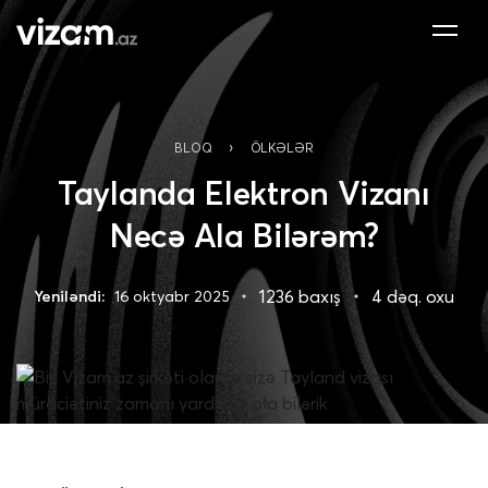
›
BLOQ
ÖLKƏLƏR
Taylanda Elektron Vizanı
Necə Ala Bilərəm?
1236 baxış
4 dəq. oxu
Yeniləndi:
16 oktyabr 2025