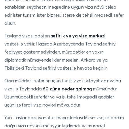
əcnəbidən səyahətin məqsədinə uyğun viza növü tələb
edir istər turizm, istər biznes, istərsə də təhsil məqsədli səfər
olsun.
Tayland vizası adətən
səfirlik və ya viza mərkəzi
vasitəsilə verilir. Hazırda Azərbaycanda Tayland səfirliyi
fəaliyyət göstərmədiyindən, müraciətlər ən yaxın
diplomatik nümayəndəliklər məsələn, Ankara və ya
Tbilisidəki Tayland səfirliyi vasitəsilə həyata keçirilir.
Qısa müddətli səfərlər üçün turist vizası kifayət edir və bu
viza ilə Taylandda
60 günə qədər qalmaq
mümkündür.
Uzunmüddətli səfərlər və ya iş, təhsil məqsədli gedişlər
üçün isə fərqli viza növləri mövcuddur.
Yəni Taylanda səyahət etməyi planlaşdırırsınızsa, ilk addım
doğru viza növünü müəyyənləşdirmək və müraciət