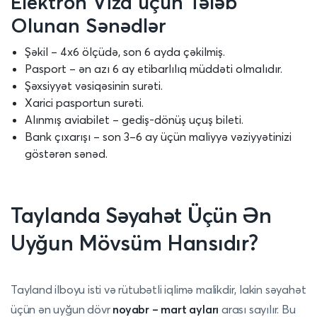
Elektron Viza üçün Tələb
Olunan Sənədlər
Şəkil – 4x6 ölçüdə, son 6 ayda çəkilmiş.
Pasport – ən azı 6 ay etibarlılıq müddəti olmalıdır.
Şəxsiyyət vəsiqəsinin surəti.
Xarici pasportun surəti.
Alınmış aviabilet – gediş-dönüş uçuş bileti.
Bank çıxarışı – son 3–6 ay üçün maliyyə vəziyyətinizi
göstərən sənəd.
Taylanda Səyahət Üçün Ən
Uyğun Mövsüm Hansıdır?
Tayland ilboyu isti və rütubətli iqlimə malikdir, lakin səyahət
üçün ən uyğun dövr
noyabr – mart ayları
arası sayılır. Bu