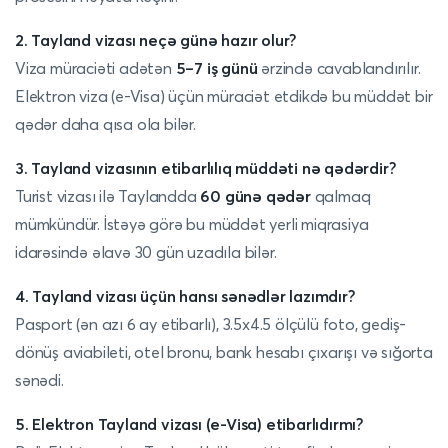
2. Tayland vizası neçə günə hazır olur?
Viza müraciəti adətən
5–7 iş günü
ərzində cavablandırılır.
Elektron viza (e-Visa) üçün müraciət etdikdə bu müddət bir
qədər daha qısa ola bilər.
3. Tayland vizasının etibarlılıq müddəti nə qədərdir?
Turist vizası ilə Taylandda
60 günə qədər
qalmaq
mümkündür. İstəyə görə bu müddət yerli miqrasiya
idarəsində əlavə 30 gün uzadıla bilər.
4. Tayland vizası üçün hansı sənədlər lazımdır?
Pasport (ən azı 6 ay etibarlı), 3.5x4.5 ölçülü foto, gediş-
dönüş aviabileti, otel bronu, bank hesabı çıxarışı və sığorta
sənədi.
5. Elektron Tayland vizası (e-Visa) etibarlıdırmı?