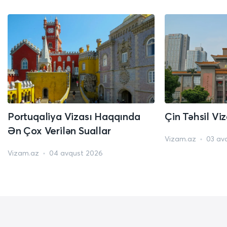
Portuqaliya Vizası Haqqında
Çin Təhsil Vi
Ən Çox Verilən Suallar
Vizam.az
03 av
Vizam.az
04 avqust 2026