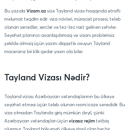
Bu yazıda
Vizam.az
sizə Tayland vizası haqqında ətraflı
məlumat təqdim edir: viza növləri, müraciət prosesi, tələb
olunan sənədlər, xərclər və tez-tez rast gəlinən səhvlər.
Səyahət planınızı asanlaşdırmaq və vizanı problemsiz
şəkildə almaq üçün yazını diqqətlə oxuyun Tayland
macəranız bir klik qədər yaxın ola bilər.
Tayland Vizası Nədir?
Tayland vizası Azərbaycan vətəndaşlarının bu ölkəyə
səyahət etməsi üçün tələb olunan rəsmi icazə sənədidir. Bu
viza olmadan Taylanda giriş mümkün deyil, çünki
Azərbaycan vətəndaşları üçün
vizasız rejim
tətbiq
olunmur. Tayland hökuməti ölkəyə daxil olan hər bir