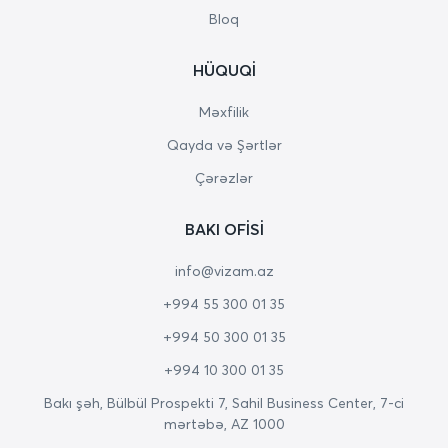
Bloq
HÜQUQI
Məxfilik
Qayda və Şərtlər
Çərəzlər
BAKI OFISI
info@vizam.az
+994 55 300 01 35
+994 50 300 01 35
+994 10 300 01 35
Bakı şəh, Bülbül Prospekti 7, Sahil Business Center, 7-ci
mərtəbə, AZ 1000