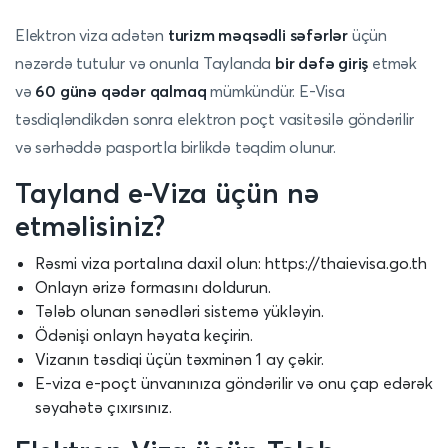
Elektron viza adətən
turizm məqsədli səfərlər
üçün
nəzərdə tutulur və onunla Taylanda
bir dəfə giriş
etmək
və
60 günə qədər qalmaq
mümkündür. E-Visa
təsdiqləndikdən sonra elektron poçt vasitəsilə göndərilir
və sərhəddə pasportla birlikdə təqdim olunur.
Tayland e-Viza üçün nə
etməlisiniz?
Rəsmi viza portalına daxil olun:
https://thaievisa.go.th
Onlayn ərizə formasını doldurun.
Tələb olunan sənədləri sistemə yükləyin.
Ödənişi onlayn həyata keçirin.
Vizanın təsdiqi üçün təxminən 1 ay çəkir.
E-viza e-poçt ünvanınıza göndərilir və onu çap edərək
səyahətə çıxırsınız.