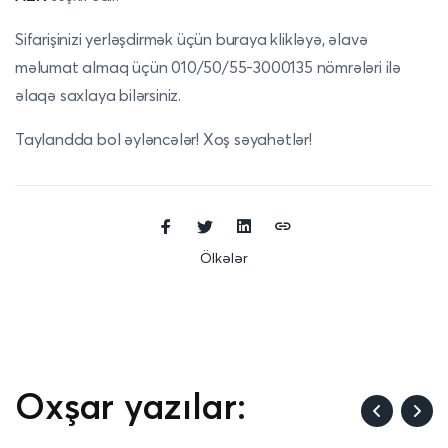
Sifarişinizi yerləşdirmək üçün
buraya
klikləyə, əlavə
məlumat almaq üçün 010/50/55-3000135 nömrələri ilə
əlaqə saxlaya bilərsiniz.
Taylandda bol əyləncələr! Xoş səyahətlər!
Ölkələr
Oxşar yazılar: