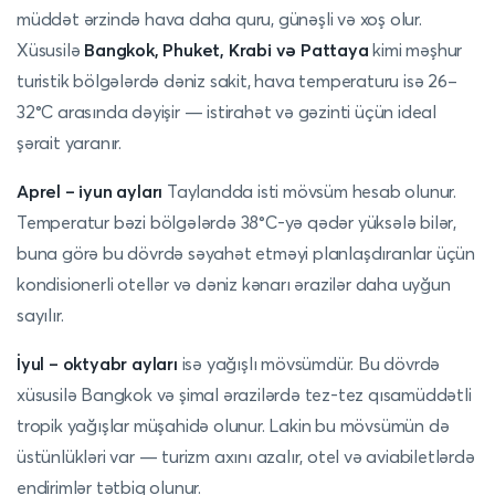
müddət ərzində hava daha quru, günəşli və xoş olur.
Xüsusilə
Bangkok, Phuket, Krabi və Pattaya
kimi məşhur
turistik bölgələrdə dəniz sakit, hava temperaturu isə 26–
32°C arasında dəyişir — istirahət və gəzinti üçün ideal
şərait yaranır.
Aprel – iyun ayları
Taylandda isti mövsüm hesab olunur.
Temperatur bəzi bölgələrdə 38°C-yə qədər yüksələ bilər,
buna görə bu dövrdə səyahət etməyi planlaşdıranlar üçün
kondisionerli otellər və dəniz kənarı ərazilər daha uyğun
sayılır.
İyul – oktyabr ayları
isə yağışlı mövsümdür. Bu dövrdə
xüsusilə Bangkok və şimal ərazilərdə tez-tez qısamüddətli
tropik yağışlar müşahidə olunur. Lakin bu mövsümün də
üstünlükləri var — turizm axını azalır, otel və aviabiletlərdə
endirimlər tətbiq olunur.