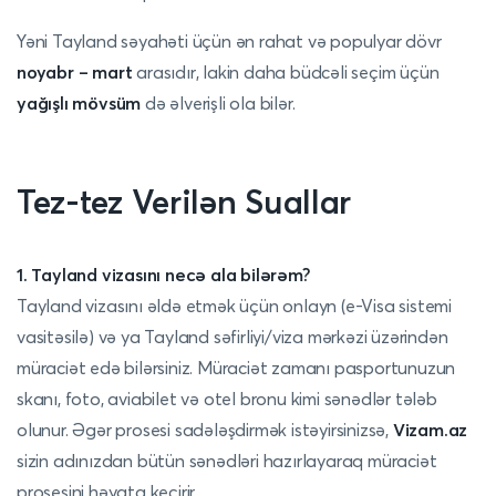
Yəni Tayland səyahəti üçün ən rahat və populyar dövr
noyabr – mart
arasıdır, lakin daha büdcəli seçim üçün
yağışlı mövsüm
də əlverişli ola bilər.
Tez-tez Verilən Suallar
1. Tayland vizasını necə ala bilərəm?
Tayland vizasını əldə etmək üçün onlayn (e-Visa sistemi
vasitəsilə) və ya Tayland səfirliyi/viza mərkəzi üzərindən
müraciət edə bilərsiniz. Müraciət zamanı pasportunuzun
skanı, foto, aviabilet və otel bronu kimi sənədlər tələb
olunur. Əgər prosesi sadələşdirmək istəyirsinizsə,
Vizam.az
sizin adınızdan bütün sənədləri hazırlayaraq müraciət
prosesini həyata keçirir.