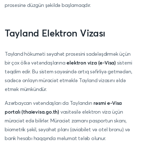
prosesinə düzgün şəkildə başlamaqdır.
Tayland Elektron Vizası
Tayland hökuməti səyahət prosesini sadələşdirmək üçün
bir çox ölkə vətəndaşlarına
elektron viza (e-Visa)
sistemi
təqdim edir. Bu sistem sayəsində artıq səfirliyə getmədən,
sadəcə onlayn müraciət etməklə Tayland vizasını əldə
etmək mümkündür.
Azərbaycan vətəndaşları da Taylandın
rəsmi e-Visa
portalı (thaievisa.go.th)
vasitəsilə elektron viza üçün
müraciət edə bilirlər. Müraciət zamanı pasportun skanı,
biometrik şəkil, səyahət planı (aviabilet və otel bronu) və
bank hesabı haqqında məlumat tələb olunur.