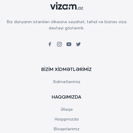
Biz dünyanın istənilən ölkəsinə səyahət, təhsil və biznes viza
dəstəyi göstəririk.
BIZIM XIDMƏTLƏRIMIZ
Xidmətlərimiz
HAQQIMIZDA
Əlaqə
Haqqımızda
Bloqerlərimiz