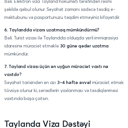
Bəli. Elektron viza Tayland hökuməti tərəfindən rəsmi
şəkildə qəbul olunur. Səyahət zamanı sadəcə təsdiq e-
məktubunu və pasportunuzu təqdim etməyiniz kifayətdir.
6. Taylandda vizanı uzatmaq mümkündürmü?
Bəli. Turist vizası ilə Taylandda olduqda yerli immiqrasiya
idarəsinə müraciət etməklə
30 günə qədər uzatma
mümkündür.
7. Tayland vizası üçün ən uyğun müraciət vaxtı nə
vaxtdır?
Səyahət tarixindən ən azı
3–4 həftə əvvəl
müraciət etmək
tövsiyə olunur ki, sənədlərin yoxlanması və təsdiqlənməsi
vaxtında başa çatsın.
Taylanda Viza Dəstəyi