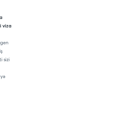
da
i viza
ngen
iş
 sizi
iyə