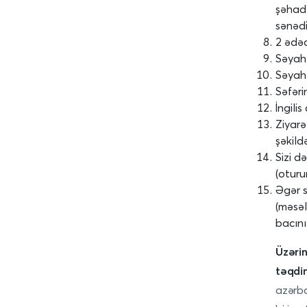
şəhadə
sənədi
2 ədəd
Səyahə
Səyahə
Səfəri
İngili
Ziyarə
şəkil
Sizi d
(oturum
Əgər s
(məsə
bacını
Üzərin
təqdim
azərba