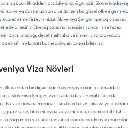
şdırmaq üçün ilk addımı ata bilərsiniz. Əgər sizin Sloveniyada y
zvünüz və ya dostunuz varsa və siz həm bu gözəl ölkəni gəzmək
 ziyarət etmək istəyirsinizsə, Sloveniya Şengen qonaq vizasına
ət edə bilərsiniz. Qonaq vizasına müraciət zamanı sizə hansı
ərin lazım olacağı, dəvət məktubu və ümumi viza proseduru
da ətraflı məlumatı bu məqalədən oxuya bilərsiniz.
veniya
Viza Növləri
 ölkələrindən bir digəri olan Sloveniyaya olan qısamüddətli
tinizi Sloveniya Şengen vizası əldə edərək həyata keçirdə
iniz. Bu viza növünə müraciət səbəbləri turizm, ailə və ya dostlar
t, işgüzar səfər, tibbi müayinə və ya müalicə, qısamüddətli təhsil,
lə proqramları və buna bənzər bir çox daimi olmayan nüanslar
 Əgər siz Sloveniyada müddəti 90 gündən çox olan uzunmüddətli 