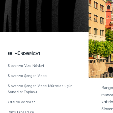
MÜNDƏRICAT
Sloveniya Viza Növləri
Sloveniya Şengen Vizası
Sloveniya Şengen Vizası Müraciəti üçün
Rəngar
Sənədlər Toplusu
mənzər
xatırl
Otel və Aviabilet
Sloven
Viza Proseduru