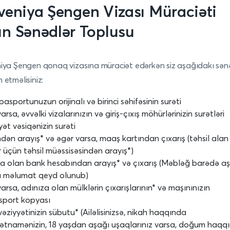
veniya
Şengen Vizası Müraciəti
n Sənədlər Toplusu
iya Şengen qonaq vizasına müraciət edərkən siz aşağıdakı sənə
 etməlisiniz:
 pasportunuzun orijinalı və birinci səhifəsinin surəti
arsa, əvvəlki vizalarınızın və giriş-çıxış möhürlərinizin surətləri
yət vəsiqənizin surəti
indən arayış* və əgər varsa, maaş kartından çıxarış (təhsil alan
r üçün təhsil müəssisəsindən arayış*)
za olan bank hesabından arayış* və çıxarış (Məbləğ barədə a
lı məlumat qeyd olunub)
arsa, adınıza olan mülklərin çıxarışlarının* və maşınınızın
sport kopyası
vəziyyətinizin sübutu* (Ailəlisinizsə, nikah haqqında
ətnamənizin, 18 yaşdan aşağı uşaqlarınız varsa, doğum haqq