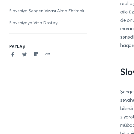
realla
Sloveniya Şengen Vizası Alma Ehtimalı
ailə ü
də onu
Sloveniyaya Viza Dəstəyi
müraci
sənədl
haqqın
PAYLAŞ
Slo
Şengen
səyahə
bilərs
ziyarə
mübadi
bilər.