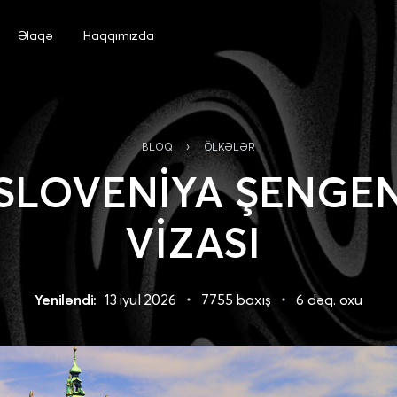
Əlaqə
Haqqımızda
›
BLOQ
ÖLKƏLƏR
SLOVENİYA ŞENGE
VİZASI
Yeniləndi:
13 iyul 2026
7755 baxış
6 dəq. oxu