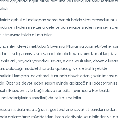
otarial qaydada ingilis dilinə tərcümə və təsdiq edilərək səfirliyə 
lıdır.
əriniz qəbul olunduqdan sonra hər bir halda viza prosedurunuz
nda səfirlikdən sizə zəng gələ və bu zəngdə sizdən yeni sənədlər
 etməyiniz tələb oluna bilər.
öndərilən dəvət məktubu Sloveniya Miqrasiya Xidməti (Şəhər şur
ndən təsdiqlənmiş rəsmi sənəd olmalıdır və üzərində mütləq
dəv
əxsin adı, soyadı, yaşadığı ünvan, əlaqə vasitələri, dəvət olunan
arı
,
qalacağı müddət
, harada qalacağı
və s. ətraflı şəkildə
məlidir.
Həmçinin, dəvət məktubunda dəvət edən şəxsin imzası d
dır. Əgər siz dəvət edən şəxsin evində qalacağınızı göstərirsinizs
səfirlik sizdən evlə bağlı əlavə sənədlər (evin icarə kontraktı,
al ödənişlərin sənədləri) də tələb edə bilər.
esabınızdakı məbləğ sizin göstərdiyiniz səyahət tarixlərinizdən,
də qalacağınız müddətdən, bron elədiyiniz uçuş biletləri və ote