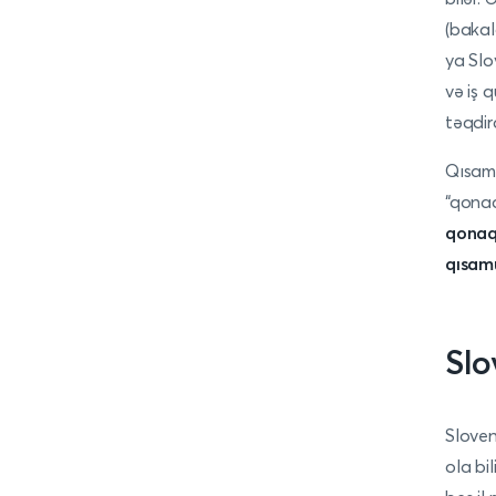
(bakal
ya Slo
və iş 
təqdir
Qısamü
“qonaq
qonaq 
qısamü
Slo
Sloven
ola bil