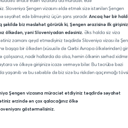
 müddəti əhatə edən vizalara da müraciət edə
iniz. Sloveniya Şengen vizasını əldə etmək sizə istənilən Şengen
nə səyahət edə bilməyiniz üçün şans yaradır.
Ancaq hər bir hal
 şəkildə biz məsləhət görürük ki, Şengen ərazisinə ilk girişiniz
nız ölkədən, yəni
Sloveniyadan
edəsiniz.
Əks halda siz viza
ətiniz zamanı qeyd etmədiyiniz təqdirdə Sloveniya vizası ilə Şe
inə başqa bir ölkədən (xüsusilə də Qərbi Avropa ölkələrindən) gir
 çalışsanız, nadir hallarda da olsa, həmin ölkənin sərhəd xidməti
aytara və ölkəyə girişinizə icazə verməyə bilər. Bu təcrübə bəzi
da yaşanıb və bu səbəblə də biz sizə bu riskdən qaçınmağı tövs
niya
Şengen vizasına müraciət etdiyiniz təqdirdə səyahət
iniz ərzində ən çox qalacağınız ölkə
loveniyanı
göstərməlisiniz.