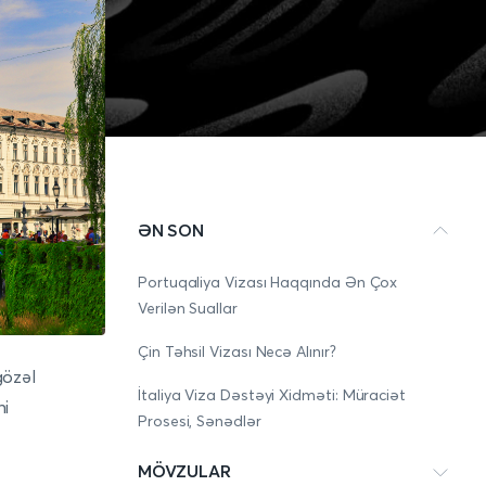
ƏN SON
Portuqaliya Vizası Haqqında Ən Çox
Verilən Suallar
Çin Təhsil Vizası Necə Alınır?
gözəl
İtaliya Viza Dəstəyi Xidməti: Müraciət
ni
Prosesi, Sənədlər
MÖVZULAR