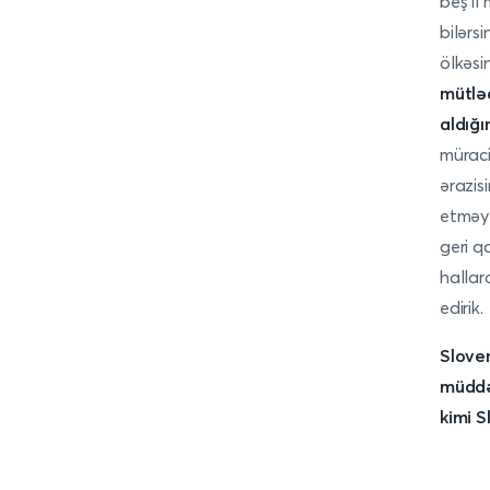
beş il
bilərs
ölkəsi
mütləq
aldığı
müraci
ərazis
etməyə
geri q
hallar
edirik.
Slove
müddət
kimi
S