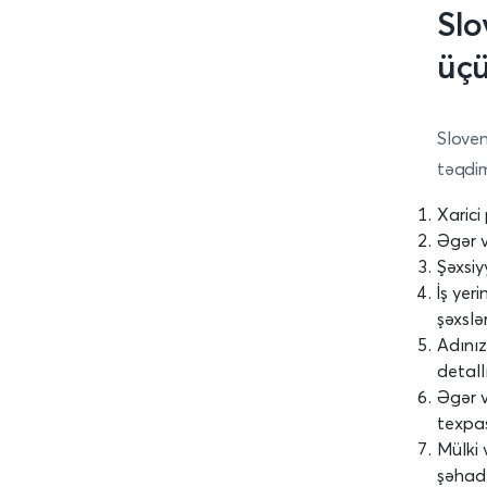
Slo
üçü
Sloven
təqdim
Xarici
Əgər v
Şəxsiy
İş yer
şəxslə
Adını
detal
Əgər v
texpa
Mülki 
şəhad