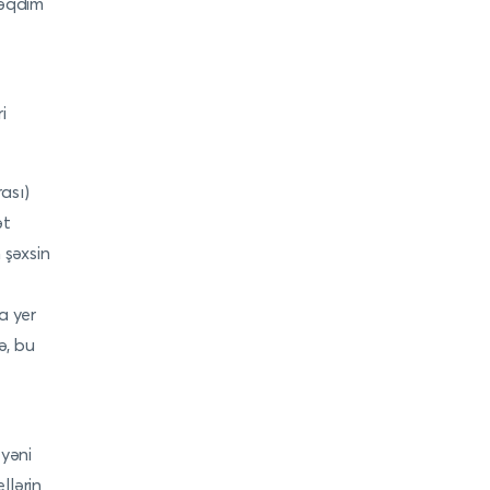
təqdim
i
ası)
ət
 şəxsin
a yer
ə, bu
 yəni
llərin