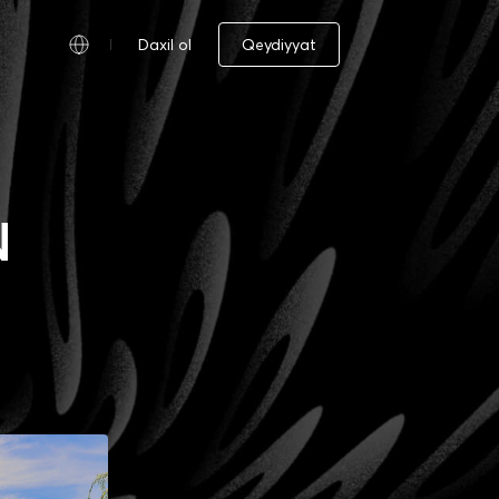
Daxil ol
Qeydiyyat
N