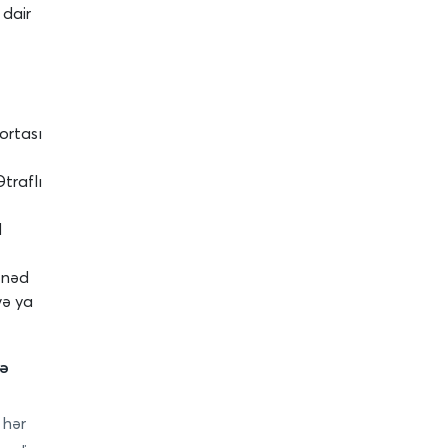
 dair
ortası
traflı
d
ənəd
və ya
də
 hər