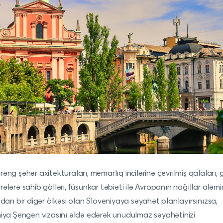
əng şəhər axitekturaları, memarlıq incilərinə çevrilmiş qalaları, 
ələrə sahib gölləri, füsunkar təbiəti ilə Avropanın nağıllar aləmi
adan bir digər ölkəsi olan Sloveniyaya səyahət planlayırsınızsa,
iya Şengen vizasını əldə edərək unudulmaz səyahətinizi