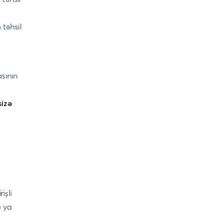
 təhsil
asının
sizə
işli
ə ya