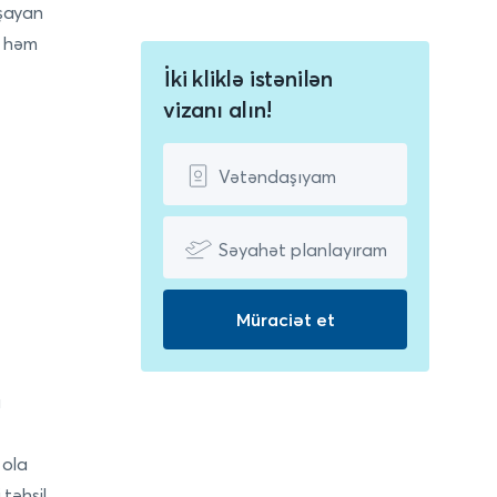
aşayan
, həm
İki kliklə istənilən
vizanı alın!
Vətəndaşıyam
Səyahət planlayıram
Müraciət et
a
 ola
təhsil