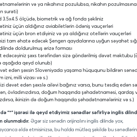
tnamələrinin və ya nikahınız pozulubsa, nikahın pozulmasına
n surəti)
 3.5x4.5 ölçüdə, biometrik və ağ fonda şəkliniz
tiniz üçün aldığınız aviabiletlərin ödəniş vauçerləri
tiniz üçün bron etdiyiniz və ya aldığınız otellərin vauçerləri
nizi tam əhatə edəcək Şengen qaydalarına uyğun səyahət sığ
s dilində doldurulmuş ərizə forması
t edəcəyiniz şəxs tərəfindən sizə göndərilmiş dəvət məktubu (Ə
də aşağıda qeyd olunub)
əvət edən şəxsin Sloveniyada yaşama hüququnu bildirən sənə
 izni, milli vizası və s.)
izi dəvət edən şəxslə ailəvi bağınız varsa, bunu təsdiq edən s
lən, övladınızdırsa, doğum haqqında şəhadətnaməsi, qardaş 
zdırsa, ikinizin də doğum haqqında şəhadətnamələriniz və s.)
də “*” işarəsi ilə qeyd etdiyimiz sənədlər səfirliyə ingilis dilin
 olunmalıdır.
Əgər siz sənədin orijinalını ingilis dilində yox,
ycanca əldə etmisinizsə, bu halda mütləq şəkildə bu sənədlərin