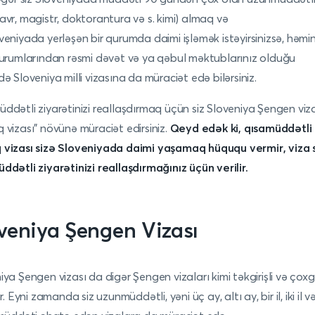
avr, magistr, doktorantura və s. kimi) almaq və
veniyada yerləşən bir qurumda daimi işləmək istəyirsinizsə, həmin
qurumlarından rəsmi dəvət və ya qəbul məktublarınız olduğu
də Sloveniya milli vizasına da müraciət edə bilərsiniz.
ddətli ziyarətinizi reallaşdırmaq üçün siz Sloveniya Şengen viz
 vizası” növünə müraciət edirsiniz.
Qeyd edək ki, qısamüddətli
vizası sizə
Sloveniyada
daimi yaşamaq hüququ vermir, viza 
ddətli ziyarətinizi reallaşdırmağınız üçün verilir.
veniya
Şengen Vizası
iya Şengen vizası da digər Şengen vizaları kimi təkgirişli və çoxgir
ir. Eyni zamanda siz uzunmüddətli, yəni üç ay, altı ay, bir il, iki il v